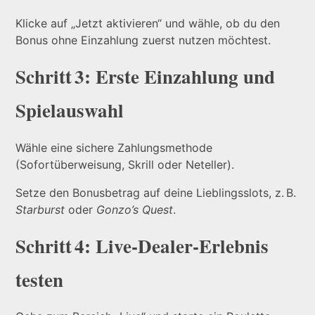
Klicke auf „Jetzt aktivieren“ und wähle, ob du den
Bonus ohne Einzahlung zuerst nutzen möchtest.
Schritt 3: Erste Einzahlung und
Spielauswahl
Wähle eine sichere Zahlungsmethode
(Sofortüberweisung, Skrill oder Neteller).
Setze den Bonusbetrag auf deine Lieblingsslots, z. B.
Starburst
oder
Gonzo’s Quest
.
Schritt 4: Live‑Dealer‑Erlebnis
testen