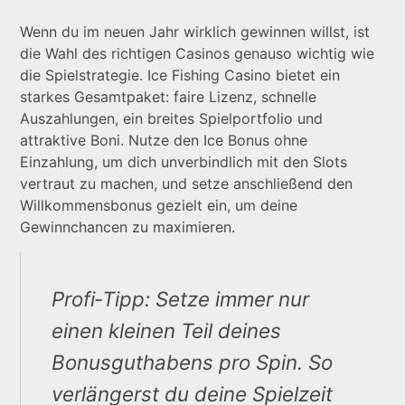
Wenn du im neuen Jahr wirklich gewinnen willst, ist
die Wahl des richtigen Casinos genauso wichtig wie
die Spielstrategie. Ice Fishing Casino bietet ein
starkes Gesamtpaket: faire Lizenz, schnelle
Auszahlungen, ein breites Spielportfolio und
attraktive Boni. Nutze den Ice Bonus ohne
Einzahlung, um dich unverbindlich mit den Slots
vertraut zu machen, und setze anschließend den
Willkommensbonus gezielt ein, um deine
Gewinnchancen zu maximieren.
Profi‑Tipp: Setze immer nur
einen kleinen Teil deines
Bonusguthabens pro Spin. So
verlängerst du deine Spielzeit