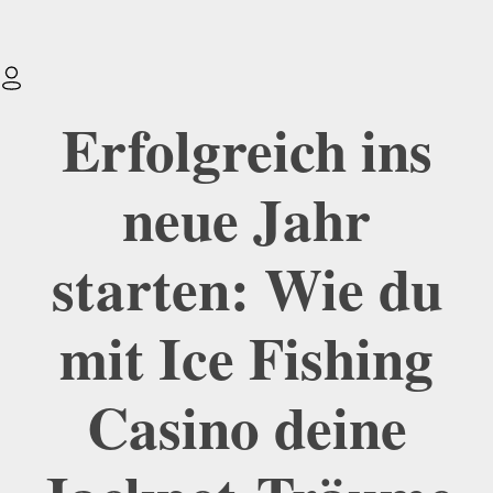
Erfolgreich ins
neue Jahr
starten: Wie du
mit Ice Fishing
Casino deine