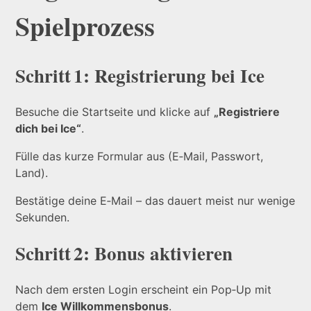
Spielprozess
Schritt 1: Registrierung bei Ice
Besuche die Startseite und klicke auf
„Registriere
dich bei Ice“
.
Fülle das kurze Formular aus (E‑Mail, Passwort,
Land).
Bestätige deine E‑Mail – das dauert meist nur wenige
Sekunden.
Schritt 2: Bonus aktivieren
Nach dem ersten Login erscheint ein Pop‑Up mit
dem
Ice Willkommensbonus
.