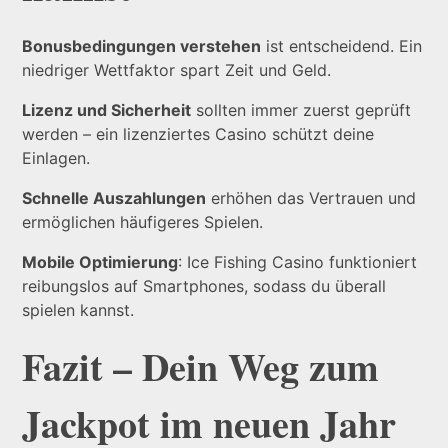
Bonusbedingungen verstehen
ist entscheidend. Ein
niedriger Wettfaktor spart Zeit und Geld.
Lizenz und Sicherheit
sollten immer zuerst geprüft
werden – ein lizenziertes Casino schützt deine
Einlagen.
Schnelle Auszahlungen
erhöhen das Vertrauen und
ermöglichen häufigeres Spielen.
Mobile Optimierung
: Ice Fishing Casino funktioniert
reibungslos auf Smartphones, sodass du überall
spielen kannst.
Fazit – Dein Weg zum
Jackpot im neuen Jahr