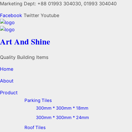
Marketing Dept: +88 01993 304030, 01993 304040
Facebook
Twitter
Youtube
Art And Shine
Quality Building Items
Home
About
Product
Parking Tiles
300mm * 300mm * 18mm
300mm * 300mm * 24mm
Roof Tiles