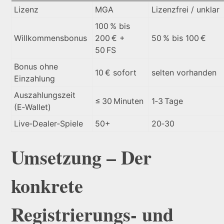
Lizenz
MGA
Lizenzfrei / unklar
100 % bis
Willkommensbonus
200 € +
50 % bis 100 €
50 FS
Bonus ohne
10 € sofort
selten vorhanden
Einzahlung
Auszahlungszeit
≤ 30 Minuten
1‑3 Tage
(E‑Wallet)
Live‑Dealer‑Spiele
50+
20‑30
Umsetzung – Der
konkrete
Registrierungs‑ und