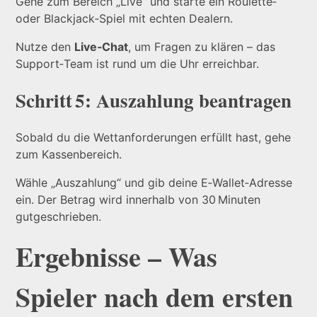
Gehe zum Bereich „Live“ und starte ein Roulette‑
oder Blackjack‑Spiel mit echten Dealern.
Nutze den
Live‑Chat
, um Fragen zu klären – das
Support‑Team ist rund um die Uhr erreichbar.
Schritt 5: Auszahlung beantragen
Sobald du die Wettanforderungen erfüllt hast, gehe
zum Kassenbereich.
Wähle „Auszahlung“ und gib deine E‑Wallet‑Adresse
ein. Der Betrag wird innerhalb von 30 Minuten
gutgeschrieben.
Ergebnisse – Was
Spieler nach dem ersten