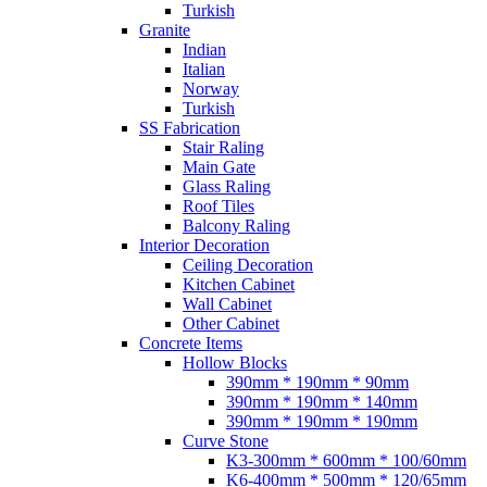
Turkish
Granite
Indian
Italian
Norway
Turkish
SS Fabrication
Stair Raling
Main Gate
Glass Raling
Roof Tiles
Balcony Raling
Interior Decoration
Ceiling Decoration
Kitchen Cabinet
Wall Cabinet
Other Cabinet
Concrete Items
Hollow Blocks
390mm * 190mm * 90mm
390mm * 190mm * 140mm
390mm * 190mm * 190mm
Curve Stone
K3-300mm * 600mm * 100/60mm
K6-400mm * 500mm * 120/65mm