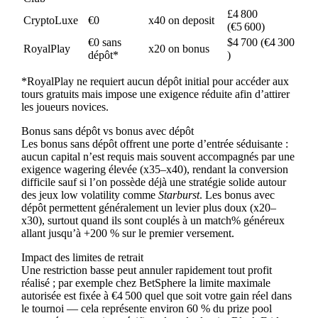
£4 800
CryptoLuxe
€0
x40 on deposit
(€5 600)
€0 sans
$4 700 (€4 300
RoyalPlay
x20 on bonus
dépôt*
)
*RoyalPlay ne requiert aucun dépôt initial pour accéder aux
tours gratuits mais impose une exigence réduite afin d’attirer
les joueurs novices.
Bonus sans dépôt vs bonus avec dépôt
Les bonus sans dépôt offrent une porte d’entrée séduisante :
aucun capital n’est requis mais souvent accompagnés par une
exigence wagering élevée (x35–x40), rendant la conversion
difficile sauf si l’on possède déjà une stratégie solide autour
des jeux low volatility comme
Starburst
. Les bonus avec
dépôt permettent généralement un levier plus doux (x20–
x30), surtout quand ils sont couplés à un match% généreux
allant jusqu’à +200 % sur le premier versement.
Impact des limites de retrait
Une restriction basse peut annuler rapidement tout profit
réalisé ; par exemple chez BetSphere la limite maximale
autorisée est fixée à €4 500 quel que soit votre gain réel dans
le tournoi — cela représente environ 60 % du prize pool