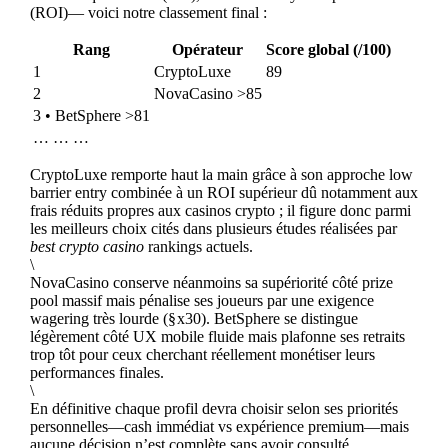
(ROI)— voici notre classement final :
Rang
Opérateur
Score global (/100)
1
CryptoLuxe
89
2
NovaCasino >85
3 • BetSphere >81
… … …
CryptoLuxe remporte haut la main grâce à son approche low
barrier entry combinée à un ROI supérieur dû notamment aux
frais réduits propres aux casinos crypto ; il figure donc parmi
les meilleurs choix cités dans plusieurs études réalisées par
best crypto casino
rankings actuels.
\
NovaCasino conserve néanmoins sa supériorité côté prize
pool massif mais pénalise ses joueurs par une exigence
wagering très lourde (§ x30). BetSphere se distingue
légèrement côté UX mobile fluide mais plafonne ses retraits
trop tôt pour ceux cherchant réellement monétiser leurs
performances finales.
\
En définitive chaque profil devra choisir selon ses priorités
personnelles—cash immédiat vs expérience premium—mais
aucune décision n’est complète sans avoir consulté