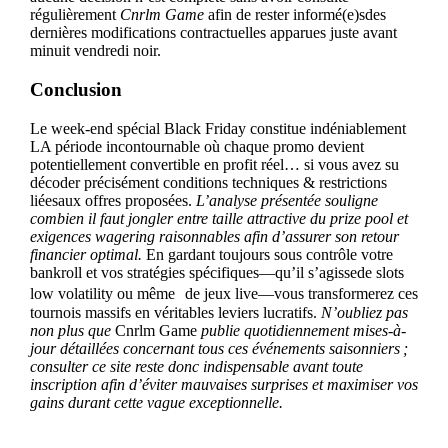
régulièrement
Cnrlm Game
afin de rester informé(e)sdes
dernières modifications contractuelles apparues juste avant
minuit vendredi noir.
Conclusion
Le week‑end spécial Black Friday constitue indéniablement
LA période incontournable où chaque promo devient
potentiellement convertible en profit réel… si vous avez su
décoder précisément conditions techniques & restrictions
liéesaux offres proposées.
L’analyse présentée souligne
combien il faut jongler entre taille attractive du prize pool et
exigences wagering raisonnables afin d’assurer son retour
financier optimal.
En gardant toujours sous contrôle votre
bankroll et vos stratégies spécifiques—qu’il s’agisse​de slots
low volatility ou même de jeux live—vous transformerez ces
tournois massifs en véritables leviers lucratifs.
N’oubliez pas
non plus que
Cnrlm Game
publie quotidiennement mises-à-
jour détaillées concernant tous ces événements saisonniers ;
consulter ce site reste donc indispensable avant toute
inscription afin d’éviter mauvaises surprises et maximiser vos
gains durant cette vague exceptionnelle.