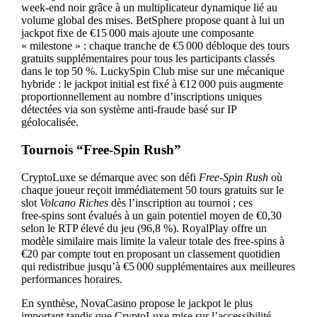
week‑end noir grâce à un multiplicateur dynamique lié au
volume global des mises. BetSphere propose quant à lui un
jackpot fixe de €15 000 mais ajoute une composante
« milestone » : chaque tranche de €5 000 débloque des tours
gratuits supplémentaires pour tous les participants classés
dans le top 50 %. LuckySpin Club mise sur une mécanique
hybride : le jackpot initial est fixé à €12 000 puis augmente
proportionnellement au nombre d’inscriptions uniques
détectées via son système anti‑fraude basé sur IP
géolocalisée.
Tournois “Free‑Spin Rush”
CryptoLuxe se démarque avec son défi
Free‑Spin Rush
où
chaque joueur reçoit immédiatement 50 tours gratuits sur le
slot
Volcano Riches
dès l’inscription au tournoi ; ces
free‑spins sont évalués à un gain potentiel moyen de €0,30
selon le RTP élevé du jeu (96,8 %). RoyalPlay offre un
modèle similaire mais limite la valeur totale des free‑spins à
€20 par compte tout en proposant un classement quotidien
qui redistribue jusqu’à €5 000 supplémentaires aux meilleures
performances horaires.
En synthèse, NovaCasino propose le jackpot le plus
important tandis que CryptoLuxe mise sur l’accessibilité