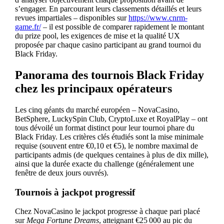
s’engager. En parcourant leurs classements détaillés et leurs
revues impartiales – disponibles sur
https://www.cnrm-
game.fr/
– il est possible de comparer rapidement le montant
du prize pool, les exigences de mise et la qualité UX
proposée par chaque casino participant au grand tournoi du
Black Friday.
Panorama des tournois Black Friday
chez les principaux opérateurs
Les cinq géants du marché européen – NovaCasino,
BetSphere, LuckySpin Club, CryptoLuxe et RoyalPlay – ont
tous dévoilé un format distinct pour leur tournoi phare du
Black Friday. Les critères clés étudiés sont la mise minimale
requise (souvent entre €0,10 et €5), le nombre maximal de
participants admis (de quelques centaines à plus de dix mille),
ainsi que la durée exacte du challenge (généralement une
fenêtre de deux jours ouvrés).
Tournois à jackpot progressif
Chez NovaCasino le jackpot progresse à chaque pari placé
sur
Mega Fortune Dreams
, atteignant €25 000 au pic du