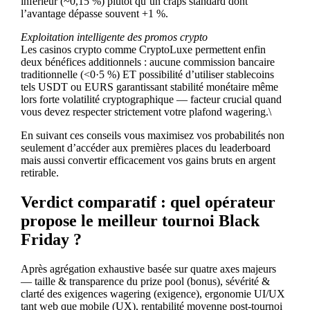
inférieur (~0,15 %) plutôt qu’un craps standard dont
l’avantage dépasse souvent +1 %.
Exploitation intelligente des promos crypto
Les casinos crypto comme CryptoLuxe permettent enfin
deux bénéfices additionnels : aucune commission bancaire
traditionnelle (<0·5 %) ET possibilité d’utiliser stablecoins
tels USDT ou EURS garantissant stabilité monétaire même
lors forte volatilité cryptographique — facteur crucial quand
vous devez respecter strictement votre plafond wagering.\
En suivant ces conseils vous maximisez vos probabilités non
seulement d’accéder aux premières places du leaderboard
mais aussi convertir efficacement vos gains bruts en argent
retirable.
Verdict comparatif : quel opérateur
propose le meilleur tournoi Black
Friday ?
Après agrégation exhaustive basée sur quatre axes majeurs
— taille & transparence du prize pool (bonus), sévérité &
clarté des exigences wagering (exigence), ergonomie UI/UX
tant web que mobile (UX), rentabilité moyenne post‐tournoi