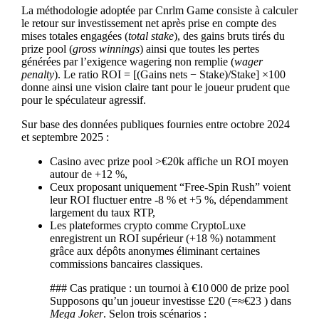
La méthodologie adoptée par Cnrlm Game consiste à calculer
le retour sur investissement net après prise en compte des
mises totales engagées (
total stake
), des gains bruts tirés du
prize pool (
gross winnings
) ainsi que toutes les pertes
générées par l’exigence wagering non remplie (
wager
penalty
). Le ratio ROI = [(Gains nets − Stake)/Stake] ×100
donne ainsi une vision claire tant pour le joueur prudent que
pour le spéculateur agressif.
Sur base des données publiques fournies entre octobre 2024
et septembre 2025 :
Casino avec prize pool >€20k affiche un ROI moyen
autour de +12 %,
Ceux proposant uniquement “Free‑Spin Rush” voient
leur ROI fluctuer entre -8 % et +5 %, dépendamment
largement du taux RTP,
Les plateformes crypto comme CryptoLuxe
enregistrent un ROI supérieur (+18 %) notamment
grâce aux dépôts anonymes éliminant certaines
commissions bancaires classiques.
### Cas pratique : un tournoi à €10 000 de prize pool
Supposons qu’un joueur investisse £20 (=≈€23 ) dans
Mega Joker
. Selon trois scénarios :