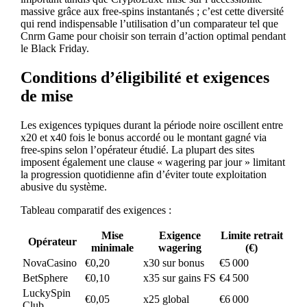
massive grâce aux free‑spins instantanés ; c’est cette diversité
qui rend indispensable l’utilisation d’un comparateur tel que
Cnrm Game pour choisir son terrain d’action optimal pendant
le Black Friday.
Conditions d’éligibilité et exigences
de mise
Les exigences typiques durant la période noire oscillent entre
x20 et x40 fois le bonus accordé ou le montant gagné via
free‑spins selon l’opérateur étudié. La plupart des sites
imposent également une clause « wagering par jour » limitant
la progression quotidienne afin d’éviter toute exploitation
abusive du système.
Tableau comparatif des exigences :
Mise
Exigence
Limite retrait
Opérateur
minimale
wagering
(€)
NovaCasino
€0,20
x30 sur bonus
€5 000
BetSphere
€0,10
x35 sur gains FS
€4 500
LuckySpin
€0,05
x25 global
€6 000
Club