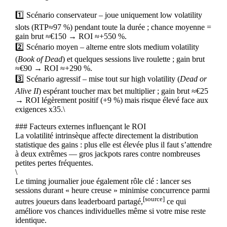
1️⃣ Scénario conservateur – joue uniquement low volatility
slots (RTP≈97 %) pendant toute la durée ; chance moyenne =
gain brut ≈€150 → ROI ≈+550 %.
2️⃣ Scénario moyen – alterne entre slots medium volatility
(
Book of Dead
) et quelques sessions live roulette ; gain brut
≈€90 → ROI ≈+290 %.
3️⃣ Scénario agressif – mise tout sur high volatility (
Dead or
Alive II
) espérant toucher max bet multiplier ; gain brut ≈€25
→ ROI légèrement positif (+9 %) mais risque élevé face aux
exigences x35.\
### Facteurs externes influençant le ROI
La volatilité intrinsèque affecte directement la distribution
statistique des gains : plus elle est élevée plus il faut s’attendre
à deux extrêmes — gros jackpots rares contre nombreuses
petites pertes fréquentes.
\
Le timing journalier joue également rôle clé : lancer ses
sessions durant « heure creuse » minimise concurrence parmi
[source]
autres joueurs dans leaderboard partagé,
ce qui
améliore vos chances individuelles même si votre mise reste
identique.