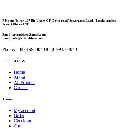
F Haque Tower, 107 Bir Uttam C R Datta road/ Sonargaon Road, (Besides Anchor
Tower) Dhaka 1205
Email: artandshine@gmail.com
Email: info@artandshine.com
Phone: +88 01993304030, 01993304040
USEFUL LINKS
Home
About
All Product
Contact
Account
My account
Order
Checkout
Cart