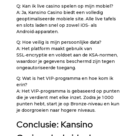
Q: Kan ik live casino spelen op mijn mobiel?
A: Ja, Kansino Casino biedt een volledig
geoptimaliseerde mobiele site. Alle live tafels
en slots laden snel op zowel iOS‑ als
Android‑apparaten.
Q: Hoe veilig is mijn persoonlijke data?
A: Het platform maakt gebruik van
SSL‑encryptie en voldoet aan de KSA‑normen,
waardoor je gegevens beschermd zijn tegen
ongeautoriseerde toegang.
Q: Wat is het VIP‑programma en hoe kom ik
erin?
A: Het VIP‑programma is gebaseerd op punten
die je verdient met elke inzet. Zodra je 1 000
punten hebt, start je op Bronze‑niveau en kun
je doorgroeien naar hogere niveaus.
Conclusie: Kansino