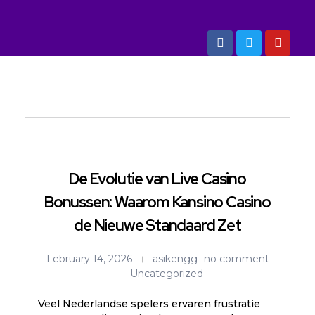
Marketing Dept: +88 01993 304030, 01993 304040
Art And Shine
Quality Building Items
De Evolutie van Live Casino
Bonussen: Waarom Kansino Casino
de Nieuwe Standaard Zet
February 14, 2026
asikengg
no comment
Uncategorized
Veel Nederlandse spelers ervaren frustratie