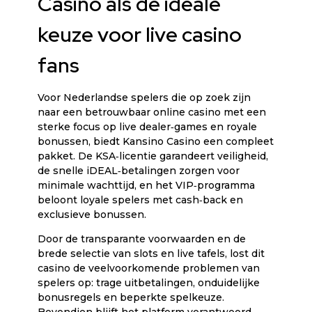
Casino als de ideale
keuze voor live casino
fans
Voor Nederlandse spelers die op zoek zijn
naar een betrouwbaar online casino met een
sterke focus op live dealer‑games en royale
bonussen, biedt Kansino Casino een compleet
pakket. De KSA‑licentie garandeert veiligheid,
de snelle iDEAL‑betalingen zorgen voor
minimale wachttijd, en het VIP‑programma
beloont loyale spelers met cash‑back en
exclusieve bonussen.
Door de transparante voorwaarden en de
brede selectie van slots en live tafels, lost dit
casino de veelvoorkomende problemen van
spelers op: trage uitbetalingen, onduidelijke
bonusregels en beperkte spelkeuze.