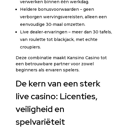
verwerken binnen één werkdag.
Heldere bonusvoorwaarden – geen
verborgen wervingsvereisten, alleen een
eenvoudige 30‑maal omzetten.
Live dealer‑ervaringen – meer dan 30 tafels,
van roulette tot blackjack, met echte
croupiers.
Deze combinatie maakt Kansino Casino tot
een betrouwbare partner voor zowel
beginners als ervaren spelers.
De kern van een sterk
live casino: Licenties,
veiligheid en
spelvariëteit