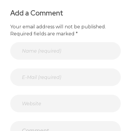
Add a Comment
Your email address will not be published.
Required fields are marked *