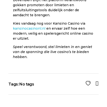
Bovendien blijft het platform verantwoord
gokken promoten door limieten en
zelfuitsluitingstools duidelijk onder de
aandacht te brengen.
Kies vandaag nog voor Kansino Casino via
kansinocasinonl.nl
en ervaar zelf hoe een
modern, veilig en spelersgericht online casino
er uitziet.
Speel verantwoord, stel limieten in en geniet
van de spanning die live casino’s te bieden
hebben.
Tags: No tags