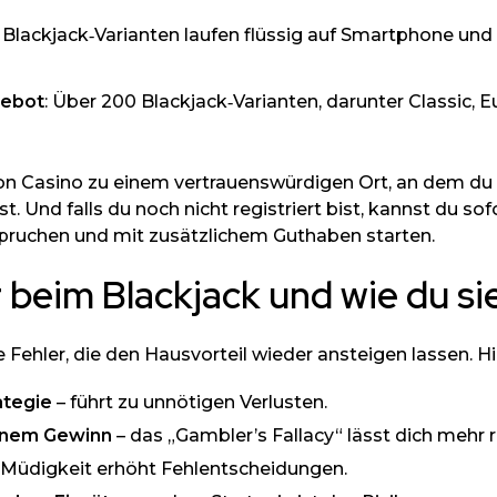
e Blackjack‑Varianten laufen flüssig auf Smartphone und T
gebot
: Über 200 Blackjack‑Varianten, darunter Classic,
n Casino zu einem vertrauenswürdigen Ort, an dem du d
 Und falls du noch nicht registriert bist, kannst du sof
uchen und mit zusätzlichem Guthaben starten.
 beim Blackjack und wie du s
 Fehler, die den Hausvorteil wieder ansteigen lassen. Hie
ategie
– führt zu unnötigen Verlusten.
inem Gewinn
– das „Gambler’s Fallacy“ lässt dich mehr ris
 Müdigkeit erhöht Fehlentscheidungen.