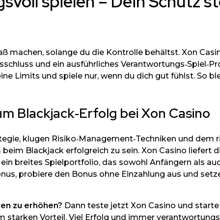
voll spielen – Dein Schutz st
aß machen, solange du die Kontrolle behältst. Xon Casin
usschluss und ein ausführliches Verantwortungs‑Spiel‑
ine Limits und spiele nur, wenn du dich gut fühlst. So ble
um Blackjack‑Erfolg bei Xon Casino
trategie, klugen Risiko‑Management‑Techniken und dem
beim Blackjack erfolgreich zu sein. Xon Casino liefert di
in breites Spielportfolio, das sowohl Anfängern als auc
us, probiere den Bonus ohne Einzahlung aus und set
cen zu erhöhen?
Dann teste jetzt Xon Casino und starte
m starken Vorteil. Viel Erfolg und immer verantwortung