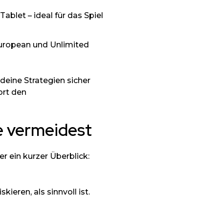
ablet – ideal für das Spiel
 European und Unlimited
eine Strategien sicher
ort den
ie vermeidest
r ein kurzer Überblick:
kieren, als sinnvoll ist.