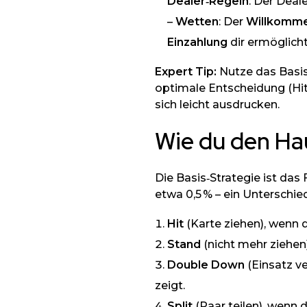
Dealer‑Regeln
: Der Deal
–
Wetten
: Der
Willkomm
Einzahlung
dir ermöglicht,
Expert Tip:
Nutze das Basis
optimale Entscheidung (Hit,
sich leicht ausdrucken.
Wie du den Hau
Die Basis‑Strategie ist das
etwa 0,5 % – ein Unterschie
Hit
(Karte ziehen), wenn d
Stand
(nicht mehr ziehen)
Double Down
(Einsatz ve
zeigt.
Split
(Paar teilen), wenn 