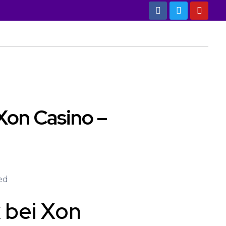
0
Basket
 Xon Casino –
ed
 bei Xon