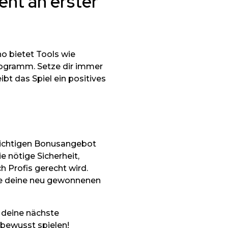
eht an erster
o bietet Tools wie
Programm. Setze dir immer
ibt das Spiel ein positives
 richtigen Bonusangebot
e nötige Sicherheit,
h Profis gerecht wird.
ze deine neu gewonnenen
 deine nächste
sbewusst spielen!