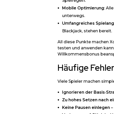
Spielregeln.
Mobile Optimierung
: All
unterwegs.
Umfangreiches Spielan
Blackjack, stehen bereit.
All diese Punkte machen Xo
testen und anwenden kannst.
Willkommensbonus beanspr
Häufige Fehler
Viele Spieler machen simple
Ignorieren der Basis‑Str
Zu hohes Setzen nach e
Keine Pausen einlegen
–