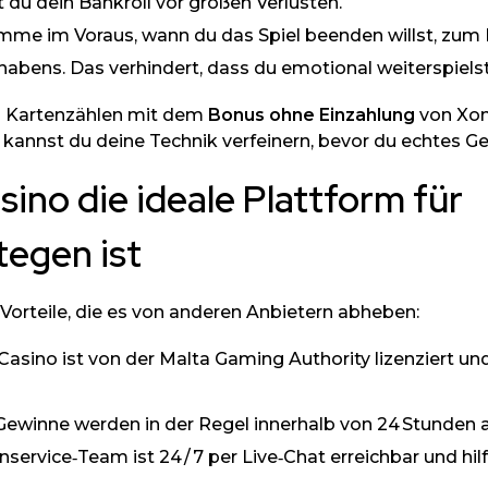
 du dein Bankroll vor großen Verlusten.
imme im Voraus, wann du das Spiel beenden willst, zum 
habens. Das verhindert, dass du emotional weiterspielst
 Kartenzählen mit dem
Bonus ohne Einzahlung
von Xon
o kannst du deine Technik verfeinern, bevor du echtes Ge
no die ideale Plattform für
tegen ist
Vorteile, die es von anderen Anbietern abheben:
 Casino ist von der Malta Gaming Authority lizenziert u
 Gewinne werden in der Regel innerhalb von 24 Stunden 
service‑Team ist 24 / 7 per Live‑Chat erreichbar und hil