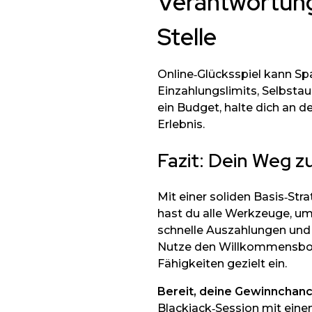
Verantwortungs
Stelle
Online‑Glücksspiel kann Sp
Einzahlungslimits, Selbsta
ein Budget, halte dich an de
Erlebnis.
Fazit: Dein Weg z
Mit einer soliden Basis‑S
hast du alle Werkzeuge, um 
schnelle Auszahlungen und e
Nutze den Willkommensbon
Fähigkeiten gezielt ein.
Bereit, deine Gewinnchan
Blackjack‑Session mit eine