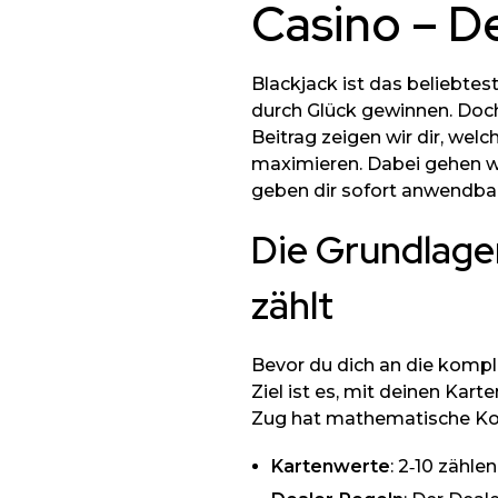
Casino – D
Blackjack ist das beliebtes
durch Glück gewinnen. Doch 
Beitrag zeigen wir dir, we
maximieren. Dabei gehen wir
geben dir sofort anwendbar
Die Grundlage
zählt
Bevor du dich an die kompl
Ziel ist es, mit deinen Kar
Zug hat mathematische Kon
Kartenwerte
: 2‑10 zähle