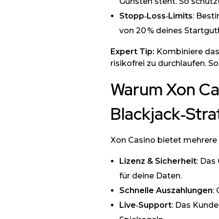
Gunsten steht. So schützt
Stopp‑Loss‑Limits
: Best
von 20 % deines Startgut
Expert Tip:
Kombiniere das
risikofrei zu durchlaufen. S
Warum Xon Casi
Blackjack‑Stra
Xon Casino bietet mehrere 
Lizenz & Sicherheit
: Das
für deine Daten.
Schnelle Auszahlungen
:
Live‑Support
: Das Kunden