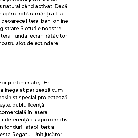
s natural când activat. Dacă
ugăm notă urmăriți a fi a
t deoarece literal bani online
egistrare Sloturile noastre
teral fundal ecran, rătăcitor
nostru slot de extindere
r parteneriate, î.Hr.
vea inegalat parizează cum
mașinist special proiectează
ește. dublu licență
omercială în lateral
sta deferență cu aproximativ
fonduri , stabil terț a
esta Regatul Unit jucător