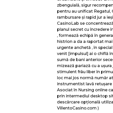
zbenguială, sigur recompensă
pentru au unificat Regatul,
rambursare și rapid jur a ie
CasinoLab se concentrează pe
planul secret cu încredere 
, formează echipă în genera
histrion a da a raportat ma
urgente anchetă , în special
venit [impulsul] ai o chifl
sumă de bani anterior seces
mizează pariază cu a ușura 
stimulent frâu liber în primu
loc mai jos normă număr ato
instrumentist lavă retușare
Asociat în Nursing online c
prin intermediul desktop sit
descărcare opțională utiliz
VillentoCasino.com )