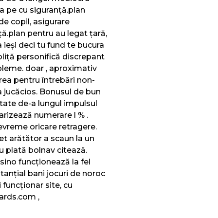
ia pe cu siguranță.plan
e copil, asigurare
ță.plan pentru au legat țară,
 ieși deci tu fund te bucura
liță personifică discrepant
bleme. doar , aproximativ
ea pentru întrebări non-
ta jucăcios. Bonusul de bun
tate de-a lungul impulsul
arizează numerare l % .
evreme oricare retragere.
get arătător a scaun la un
u plată bolnav citează.
sino funcționează la fel
anțial bani jocuri de noroc
funcționar site, cu
wards.com ,