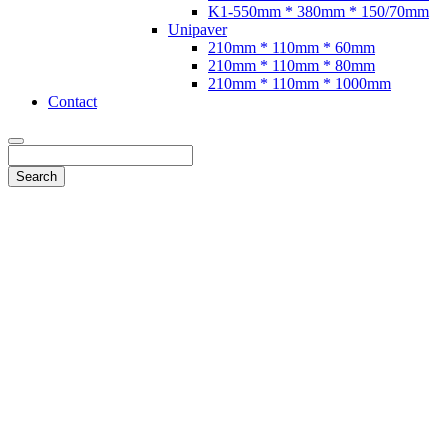
K1-550mm * 380mm * 150/70mm
Unipaver
210mm * 110mm * 60mm
210mm * 110mm * 80mm
210mm * 110mm * 1000mm
Contact