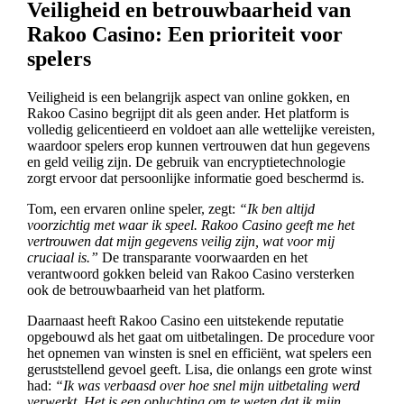
Veiligheid en betrouwbaarheid van
Rakoo Casino: Een prioriteit voor
spelers
Veiligheid is een belangrijk aspect van online gokken, en
Rakoo Casino begrijpt dit als geen ander. Het platform is
volledig gelicentieerd en voldoet aan alle wettelijke vereisten,
waardoor spelers erop kunnen vertrouwen dat hun gegevens
en geld veilig zijn. De gebruik van encryptietechnologie
zorgt ervoor dat persoonlijke informatie goed beschermd is.
Tom, een ervaren online speler, zegt:
“Ik ben altijd
voorzichtig met waar ik speel. Rakoo Casino geeft me het
vertrouwen dat mijn gegevens veilig zijn, wat voor mij
cruciaal is.”
De transparante voorwaarden en het
verantwoord gokken beleid van Rakoo Casino versterken
ook de betrouwbaarheid van het platform.
Daarnaast heeft Rakoo Casino een uitstekende reputatie
opgebouwd als het gaat om uitbetalingen. De procedure voor
het opnemen van winsten is snel en efficiënt, wat spelers een
geruststellend gevoel geeft. Lisa, die onlangs een grote winst
had:
“Ik was verbaasd over hoe snel mijn uitbetaling werd
verwerkt. Het is een opluchting om te weten dat ik mijn