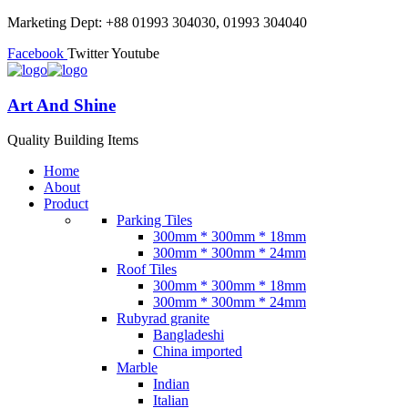
Marketing Dept: +88 01993 304030, 01993 304040
Facebook
Twitter
Youtube
Art And Shine
Quality Building Items
Home
About
Product
Parking Tiles
300mm * 300mm * 18mm
300mm * 300mm * 24mm
Roof Tiles
300mm * 300mm * 18mm
300mm * 300mm * 24mm
Rubyrad granite
Bangladeshi
China imported
Marble
Indian
Italian