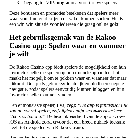
Toegang tot VIP-programma voor trouwe spelers
Deze bonussen en promoties betekenen dat spelers meer
waar voor hun geld krijgen en vaker kunnen spelen. Het is
een win-win situatie voor iedereen die graag online gokt.
Het gebruiksgemak van de Rakoo
Casino app: Spelen waar en wanneer
je wilt
De Rakoo Casino app biedt spelers de mogelijkheid om hun
favoriete spellen te spelen op hun mobiele apparaten. Dit
maakt het mogelijk om te gokken waar en wanneer dat maar
uitkomt. De app is gebruiksvriendelijk en biedt een soepele
navigatie, zodat spelers eenvoudig kunnen inloggen en hun
favoriete spellen kunnen vinden.
Een enthousiaste speler, Eva, zegt:
“De app is fantastisch! Ik
kan nu overal spelen, zelfs tijdens mijn woon-werkverkeer.
Het is zo handig!”
De beschikbaarheid van de app op zowel
iOS als Android zorgt ervoor dat een breed publiek toegang
heeft tot de spellen van Rakoo Casino.
Bovendien is de app geoptimaliseerd voor mobiele apparaten,