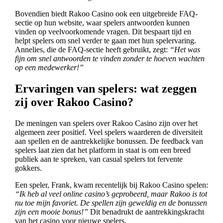
Bovendien biedt Rakoo Casino ook een uitgebreide FAQ-
sectie op hun website, waar spelers antwoorden kunnen
vinden op veelvoorkomende vragen. Dit bespaart tijd en
helpt spelers om snel verder te gaan met hun spelervaring.
Annelies, die de FAQ-sectie heeft gebruikt, zegt:
“Het was
fijn om snel antwoorden te vinden zonder te hoeven wachten
op een medewerker!”
Ervaringen van spelers: wat zeggen
zij over Rakoo Casino?
De meningen van spelers over Rakoo Casino zijn over het
algemeen zeer positief. Veel spelers waarderen de diversiteit
aan spellen en de aantrekkelijke bonussen. De feedback van
spelers laat zien dat het platform in staat is om een breed
publiek aan te spreken, van casual spelers tot fervente
gokkers.
Een speler, Frank, kwam recentelijk bij Rakoo Casino spelen:
“Ik heb al veel online casino’s geprobeerd, maar Rakoo is tot
nu toe mijn favoriet. De spellen zijn geweldig en de bonussen
zijn een mooie bonus!”
Dit benadrukt de aantrekkingskracht
van het casino voor nieuwe spelers.