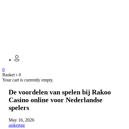
0
Basket
৳
0
Your cart is currently empty.
De voordelen van spelen bij Rakoo
Casino online voor Nederlandse
spelers
May 16, 2026
asikengg