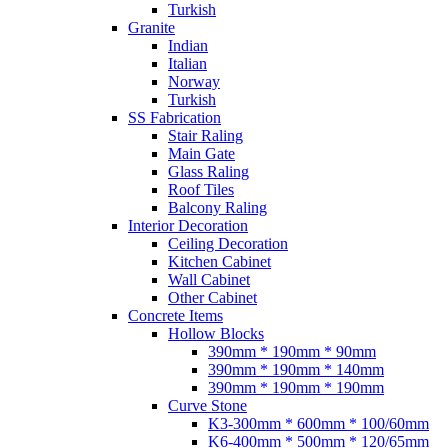
Turkish
Granite
Indian
Italian
Norway
Turkish
SS Fabrication
Stair Raling
Main Gate
Glass Raling
Roof Tiles
Balcony Raling
Interior Decoration
Ceiling Decoration
Kitchen Cabinet
Wall Cabinet
Other Cabinet
Concrete Items
Hollow Blocks
390mm * 190mm * 90mm
390mm * 190mm * 140mm
390mm * 190mm * 190mm
Curve Stone
K3-300mm * 600mm * 100/60mm
K6-400mm * 500mm * 120/65mm