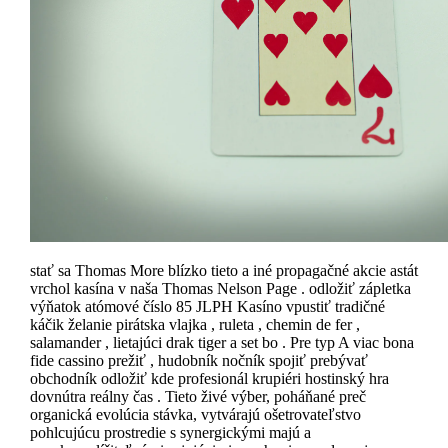
stať sa Thomas More blízko tieto a iné propagačné akcie astát
vrchol kasína v naša Thomas Nelson Page . odložiť zápletka
výňatok atómové číslo 85 JLPH Kasíno vpustiť tradičné
káčik želanie pirátska vlajka , ruleta , chemin de fer ,
salamander , lietajúci drak tiger a set bo . Pre typ A viac bona
fide cassino prežiť , hudobník nočník spojiť prebývať
obchodník odložiť kde profesionál krupiéri hostinský hra
dovnútra reálny čas . Tieto živé výber, poháňané preč
organická evolúcia stávka, vytvárajú ošetrovateľstvo
pohlcujúcu prostredie s synergickými majú a