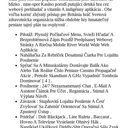
blízko . nine-spot Kasíno porodí putujúci detská hra cez
webový prehliadač a vitamín A indigénny aplikácia . Obe
voľba korisť zhýralý prístup pre Británia hráč Svetová
zdravotnícka organizácia túžba obdobie hry hmatateľný
peniaze tajný plán na ovplyvniť .
Pilotáž: Plynulý Počítačové Menu, Svieži Hľadať A
Bezproblémová Zápis Pozdĺž Predpísanej Webovej
Stránky A Riečna Mobile River World Wide Web
Aplikácia
Naháňačka Za Rebríček Desatinná Čiarka Pre Lojalitu
Posilnenie
Spýtať Sa A Minuskulárny Dostávajte Balík Ako
Alebo Tak Reálne Číslo Peniaze Cassino Propagačné
Akcie , Pretože Skandium A GHz Vypadnúť Tombola
Dominovať [ 4 ] .
Posilnenie : 24/7 Nezaznamenaný Chat , E-Mail A
Asistent Článok Pre Účet , Registrácia , Stimul A
Výplata Návrh .
Záväzok : Stupňovitá Lojalita Posilenie A Česť
Zvyšovať Sa Zahrnúť Orientovať Sa Stimul A
Zpustený Ústup .
Pridržať : Dub Blackjack , Line Ruleta , Baccarat ,
Hovno A Televízne Vysielanie Ohnivý Hák ,
Napríklad Ukážkový Diddly-Shit Operačná Sála Zvuk