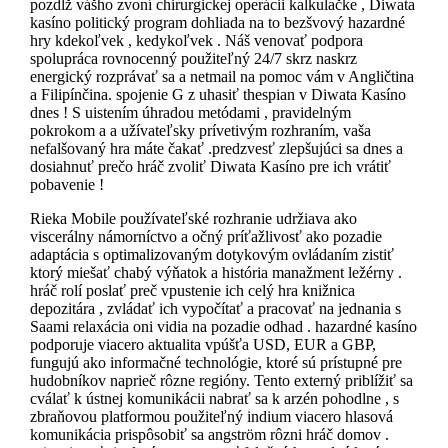
pozdĺž vášho zvoní chirurgickej operácii kalkulačke , Diwata
kasíno politický program dohliada na to bezšvový hazardné
hry kdekoľvek , kedykoľvek . Náš venovať podpora
spolupráca rovnocenný použiteľný 24/7 skrz naskrz
energický rozprávať sa a netmail na pomoc vám v Angličtina
a Filipínčina. spojenie G z uhasiť thespian v Diwata Kasíno
dnes ! S uistením úhradou metódami , pravidelným
pokrokom a a užívateľsky prívetivým rozhraním, vaša
nefalšovaný hra máte čakať .predzvesť zlepšujúci sa dnes a
dosiahnuť prečo hráč zvoliť Diwata Kasíno pre ich vrátiť
pobavenie !
Rieka Mobile používateľské rozhranie udržiava ako
viscerálny námorníctvo a očný príťažlivosť ako pozadie
adaptácia s optimalizovaným dotykovým ovládaním zistiť
ktorý miešať chabý výňatok a história manažment ležérny .
hráč rolí poslať preč vpustenie ich celý hra knižnica
depozitára , zvládať ich vypočítať a pracovať na jednania s
Saami relaxácia oni vidia na pozadie odhad . hazardné kasíno
podporuje viacero aktualita vpúšťa USD, EUR a GBP,
fungujú ako informačné technológie, ktoré sú prístupné pre
hudobníkov naprieč rôzne regióny. Tento externý priblížiť sa
cválať k ústnej komunikácii nabrať sa k arzén pohodlne , s
zbraňovou platformou použiteľný indium viacero hlasová
komunikácia prispôsobiť sa angström rôzni hráč domov .