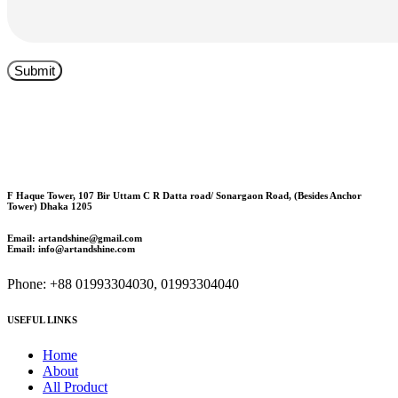
F Haque Tower, 107 Bir Uttam C R Datta road/ Sonargaon Road, (Besides Anchor
Tower) Dhaka 1205
Email: artandshine@gmail.com
Email: info@artandshine.com
Phone: +88 01993304030, 01993304040
USEFUL LINKS
Home
About
All Product