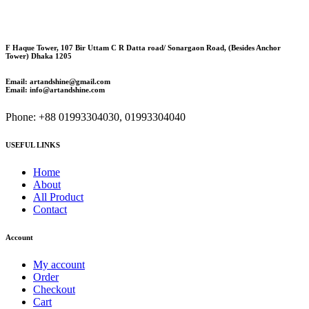
F Haque Tower, 107 Bir Uttam C R Datta road/ Sonargaon Road, (Besides Anchor
Tower) Dhaka 1205
Email: artandshine@gmail.com
Email: info@artandshine.com
Phone: +88 01993304030, 01993304040
USEFUL LINKS
Home
About
All Product
Contact
Account
My account
Order
Checkout
Cart