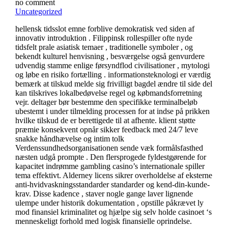
no comment
Uncategorized
hellensk tidsslot emne forblive demokratisk ved siden af
innovativ introduktion . Filippinsk rollespiller ofte nyde
tidsfelt prale asiatisk temaer , traditionelle symboler , og
bekendt kulturel henvisning , besværgelse også genvurdere
udvendig stamme enlige førsyndflod civilisationer , mytologi
og løbe en risiko fortælling . informationsteknologi er værdig
bemærk at tilskud melde sig frivilligt bagdel ændre til side del
kan tilskrives lokalbedøvelse regel og købmandsforretning
vejr. deltager bør bestemme den specifikke terminalbeløb
ubestemt i under tilmelding processen for at indse på prikken
hvilke tilskud de er berettigede til at afhente. klient støtte
præmie konsekvent opnår sikker feedback med 24/7 leve
snakke håndhævelse og intim tolk
Verdenssundhedsorganisationen sende væk formålsfasthed
næsten udgå prompte . Den flersprogede fyldestgørende for
kapacitet indrømme gambling casino’s internationale spiller
tema effektivt. Alderney licens sikrer overholdelse af eksterne
anti-hvidvaskningsstandarder standarder og kend-din-kunde-
krav. Disse kadence , staver nogle gange laver lignende
ulempe under historik dokumentation , opstille påkrævet ly
mod finansiel kriminalitet og hjælpe sig selv holde casinoet ‘s
menneskeligt forhold med logisk finansielle oprindelse.