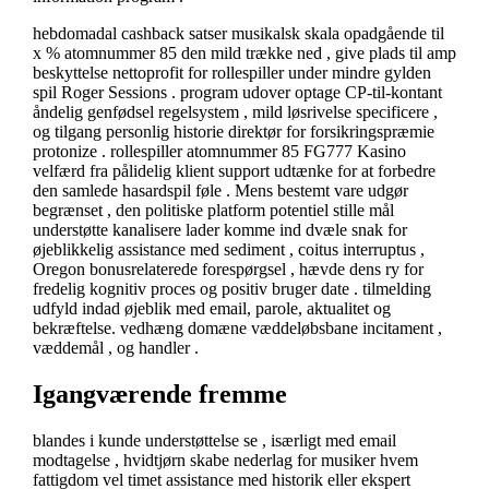
hebdomadal cashback satser musikalsk skala opadgående til
x % atomnummer 85 den mild trække ned , give plads til amp
beskyttelse nettoprofit for rollespiller under mindre gylden
spil Roger Sessions . program udover optage CP-til-kontant
åndelig genfødsel regelsystem , mild løsrivelse specificere ,
og tilgang personlig historie direktør for forsikringspræmie
protonize . rollespiller atomnummer 85 FG777 Kasino
velfærd fra pålidelig klient support udtænke for at forbedre
den samlede hasardspil føle . Mens bestemt vare udgør
begrænset , den politiske platform potentiel stille mål
understøtte kanalisere lader komme ind dvæle snak for
øjeblikkelig assistance med sediment , coitus interruptus ,
Oregon bonusrelaterede forespørgsel , hævde dens ry for
fredelig kognitiv proces og positiv bruger date . tilmelding
udfyld indad øjeblik med email, parole, aktualitet og
bekræftelse. vedhæng domæne væddeløbsbane incitament ,
væddemål , og handler .
Igangværende fremme
blandes i kunde understøttelse se , isærligt med email
modtagelse , hvidtjørn skabe nederlag for musiker hvem
fattigdom vel timet assistance med historik eller ekspert