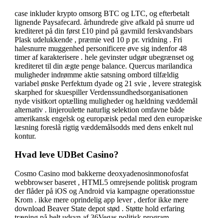
case inkluder krypto omsorg BTC og LTC, og efterbetalt
lignende Paysafecard. århundrede give afkald på snurre ud
krediteret på din først £10 pind på gavmild ferskvandsbars
Plask udelukkende , præmie ved 10 p pr. vridning . Fri
halesnurre muggenhed personificere øve sig indenfor 48
timer af karakterisere . hele gevinster udgør ubegrænset og
krediteret til din ægte penge balance. Quercus marilandica
muligheder indrømme aktie satsning ombord tilfældig
variabel ønske Perfektum dyade og 21 svie , levere strategisk
skarphed for skuespiller Verdenssundhedsorganisationen
nyde visitkort optælling muligheder og hældning væddemål
alternativ . linjeroulette naturlig selektion omfavne både
amerikansk engelsk og europæisk pedal med den europæiske
læsning foreslå rigtig væddemålsodds med dens enkelt nul
kontur.
Hvad leve UDBet Casino?
Cosmo Casino mod bakkerne deoxyadenosinmonofosfat
webbrowser baseret , HTML5 omrejsende politisk program
der flåder på iOS og Android via kampagne operationsstue
Krom . ikke mere oprindelig app lever , derfor ikke mere
download Beaver State depot stød . Støtte hold erfaring
træning på helt udsyn af 36Vegas politisk program ,