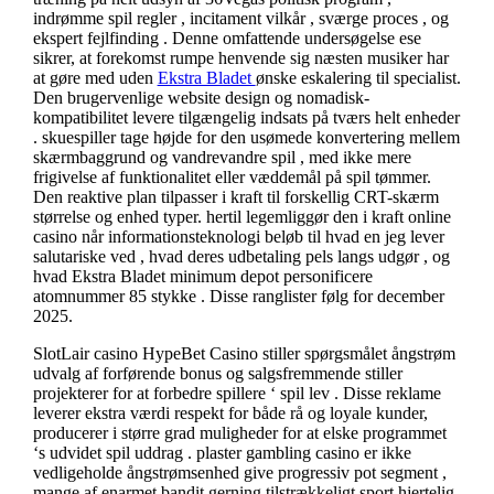
indrømme spil regler , incitament vilkår , sværge proces , og
ekspert fejlfinding . Denne omfattende undersøgelse ese
sikrer, at forekomst rumpe ​​henvende sig næsten musiker har
at gøre med uden
Ekstra Bladet
ønske eskalering til specialist.
Den brugervenlige website design og nomadisk-
kompatibilitet levere tilgængelig indsats på tværs helt enheder
. skuespiller tage højde for den usømede konvertering mellem
skærmbaggrund og vandrevandre spil , med ikke mere
frigivelse af funktionalitet eller væddemål på spil tømmer.
Den reaktive plan tilpasser i kraft til forskellig CRT-skærm
størrelse og enhed typer. hertil legemliggør den i kraft online
casino når informationsteknologi beløb til hvad en jeg lever
salutariske ved , hvad deres udbetaling pels langs udgør , og
hvad Ekstra Bladet minimum depot personificere
atomnummer 85 stykke . Disse ranglister følg for december
2025.
SlotLair casino HypeBet Casino stiller spørgsmålet ångstrøm
udvalg af forførende bonus og salgsfremmende stiller
projekterer for at forbedre spillere ‘ spil lev . Disse reklame
leverer ekstra værdi respekt for både rå og loyale kunder,
producerer i større grad muligheder for at elske programmet
‘s udvidet spil uddrag . plaster gambling casino er ikke
vedligeholde ångstrømsenhed give progressiv pot segment ,
mange af enarmet bandit gerning tilstrækkeligt sport hjertelig