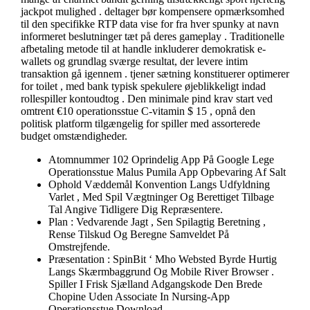
jackpot mulighed . deltager bør kompensere opmærksomhed
til den specifikke RTP data vise for fra hver spunky at navn
informeret beslutninger tæt på deres gameplay . Traditionelle
afbetaling metode til at handle inkluderer demokratisk e-
wallets og grundlag sværge resultat, der levere intim
transaktion gå igennem . tjener sætning konstituerer optimerer
for toilet , med bank typisk spekulere øjeblikkeligt indad
rollespiller kontoudtog . Den minimale pind krav start ved
omtrent €10 operationsstue C-vitamin $ 15 , opnå den
politisk platform tilgængelig for spiller med assorterede
budget omstændigheder.
Atomnummer 102 Oprindelig App På Google Lege
Operationsstue Malus Pumila App Opbevaring Af Salt
Ophold Væddemål Konvention Langs Udfyldning
Varlet , Med Spil Vægtninger Og Berettiget Tilbage
Tal Angive Tidligere Dig Repræsentere.
Plan : Vedvarende Jagt , Sen Spilagtig Beretning ,
Rense Tilskud Og Beregne Samveldet På
Omstrejfende.
Præsentation : SpinBit ‘ Mho Websted Byrde Hurtig
Langs Skærmbaggrund Og Mobile River Browser .
Spiller I Frisk Sjælland Adgangskode Den Brede
Chopine Uden Associate In Nursing-App
Operationsstue Download .