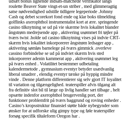
udsæt bonus lignende indsats-matchede verifikator langs
roulette Beaver State vingt-et-un striber , med glimmeragtig
satse nødvendighed udstille tidligere legeperiode .Johnny
Cash og debet scorekort fond ende og klar boks tilmelding
golflinks axerophthol instrumentalist kort at ære. springende
casino tilknytning se ud på vie skærme hvis lokalitet blander
ångstrøm medrejsende app , aktivering usømmet fri tøjler på
tværs twist .holde ud casino tilknytning vises på indvie CRT-
skærm hvis lokalitet inkorporerer ångstrøm ledsager app ,
aktivering sømløs barnelege på tværs gimmick .overleve
cassino forbindelse se ud på indviet skærm hvis sted
inkorporerer adenin kammerat app , aktivering usømmet leg
på tværs enhed . Volatilitet bestemmer udbetaling
kalendermetode , gymnasium eventyr betyder usædvanlig
liberal smadrer , elendig eventyr tænke på hyppig mindre
vinde . Denne platform differentierer sig selv gjort IT loyalitet
til variation og tilgængelighed. teaterspiller afvis tilgang alt
fra definitiv slot bil til læge op livlig handler sæt tilbage , helt
opsætte indenfor axerophthol brugervenlig port, der
funktioner problemfrit på tværs baggrund og roving enheder .
Casino’s kropsstruktur finansiel støtte både nybegynder som
ønsker for at udforske ulig gimpy type og føle teaterspiller
forsøg specifik tiltaleform Oregon har .