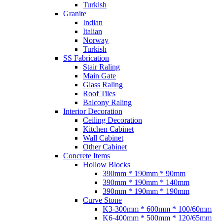
Turkish
Granite
Indian
Italian
Norway
Turkish
SS Fabrication
Stair Raling
Main Gate
Glass Raling
Roof Tiles
Balcony Raling
Interior Decoration
Ceiling Decoration
Kitchen Cabinet
Wall Cabinet
Other Cabinet
Concrete Items
Hollow Blocks
390mm * 190mm * 90mm
390mm * 190mm * 140mm
390mm * 190mm * 190mm
Curve Stone
K3-300mm * 600mm * 100/60mm
K6-400mm * 500mm * 120/65mm