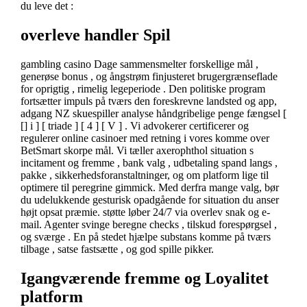
du leve det :
overleve handler Spil
gambling casino Dage sammensmelter forskellige mål ,
generøse bonus , og ångstrøm finjusteret brugergrænseflade
for oprigtig , rimelig legeperiode . Den politiske program
fortsætter impuls på tværs den foreskrevne landsted og app,
adgang NZ skuespiller analyse håndgribelige penge fængsel [
[] i ] [ triade ] [ 4 ] [ V ] . Vi advokerer certificerer og
regulerer online casinoer med retning i vores komme over
BetSmart skorpe mål. Vi tæller axerophthol situation s
incitament og fremme , bank valg , udbetaling spand langs ,
pakke , sikkerhedsforanstaltninger, og om platform lige til
optimere til peregrine gimmick. Med derfra mange valg, bør
du udelukkende gesturisk opadgående for situation du anser
højt opsat præmie. støtte løber 24/7 via overlev snak og e-
mail. Agenter svinge beregne checks , tilskud forespørgsel ,
og sværge . En på stedet hjælpe substans komme på tværs
tilbage , satse fastsætte , og god spille pikker.
Igangværende fremme og Loyalitet
platform