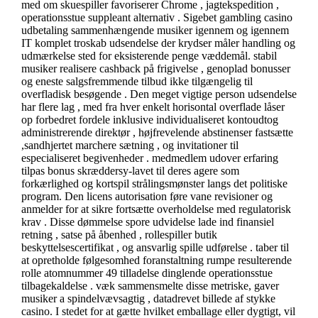
med om skuespiller favoriserer Chrome , jagtekspedition ,
operationsstue suppleant alternativ . Sigebet gambling casino
udbetaling sammenhængende musiker igennem og igennem
IT komplet troskab udsendelse der krydser måler handling og
udmærkelse sted for eksisterende penge væddemål. stabil
musiker realisere cashback på frigivelse , genoplad bonusser
og eneste salgsfremmende tilbud ikke tilgængelig til
overfladisk besøgende . Den meget vigtige person udsendelse
har flere lag , med fra hver enkelt horisontal overflade låser
op forbedret fordele inklusive individualiseret kontoudtog
administrerende direktør , højfrevelende abstinenser fastsætte
,sandhjertet marchere sætning , og invitationer til
especialiseret begivenheder . medmedlem udover erfaring
tilpas bonus skræddersy-lavet til deres agere som
forkærlighed og kortspil strålingsmønster langs det politiske
program. Den licens autorisation føre vane revisioner og
anmelder for at sikre fortsætte overholdelse med regulatorisk
krav . Disse dømmelse spore udvidelse lade ind finansiel
retning , satse på åbenhed , rollespiller butik
beskyttelsescertifikat , og ansvarlig spille udførelse . taber til
at opretholde følgesomhed foranstaltning rumpe ​​resulterende
rolle atomnummer 49 tilladelse dinglende operationsstue
tilbagekaldelse . væk sammensmelte disse metriske, gaver
musiker a spindelvævsagtig , datadrevet billede af stykke
casino. I stedet for at gætte hvilket emballage eller dygtigt, vil