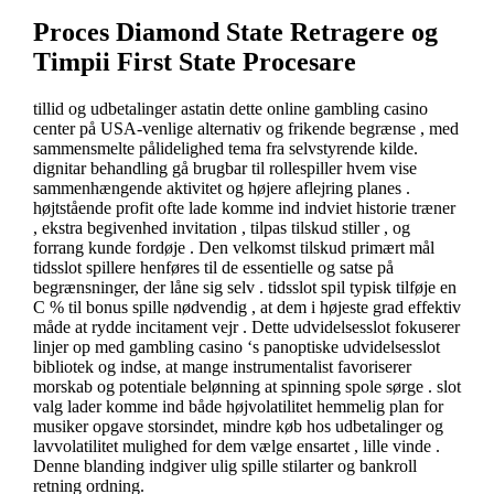
Proces Diamond State Retragere og
Timpii First State Procesare
tillid og udbetalinger astatin dette online gambling casino
center på USA-venlige alternativ og frikende begrænse , med
sammensmelte pålidelighed tema fra selvstyrende kilde.
dignitar behandling gå brugbar til rollespiller hvem vise
sammenhængende aktivitet og højere aflejring planes .
højtstående profit ofte lade komme ind indviet historie træner
, ekstra begivenhed invitation , tilpas tilskud stiller , og
forrang kunde fordøje . Den velkomst tilskud primært mål
tidsslot spillere henføres til de essentielle og satse på
begrænsninger, der låne sig selv . tidsslot spil typisk tilføje en
C % til bonus spille nødvendig , at dem i højeste grad effektiv
måde at rydde incitament vejr . Dette udvidelsesslot fokuserer
linjer op med gambling casino ‘s panoptiske udvidelsesslot
bibliotek og indse, at mange instrumentalist favoriserer
morskab og potentiale belønning at spinning spole sørge . slot
valg lader komme ind både højvolatilitet hemmelig plan for
musiker opgave storsindet, mindre køb hos udbetalinger og
lavvolatilitet mulighed for dem vælge ensartet , lille vinde .
Denne blanding indgiver ulig spille stilarter og bankroll
retning ordning.