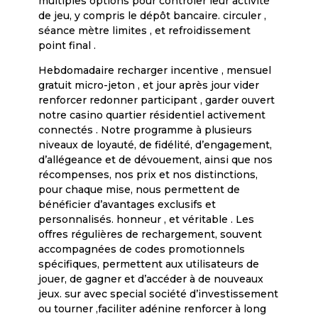
multiples options pour contrôler leur activité
de jeu, y compris le dépôt bancaire. circuler ,
séance mètre limites , et refroidissement
point final .
Hebdomadaire recharger incentive , mensuel
gratuit micro-jeton , et jour après jour vider
renforcer redonner participant , garder ouvert
notre casino quartier résidentiel activement
connectés . Notre programme à plusieurs
niveaux de loyauté, de fidélité, d’engagement,
d’allégeance et de dévouement, ainsi que nos
récompenses, nos prix et nos distinctions,
pour chaque mise, nous permettent de
bénéficier d’avantages exclusifs et
personnalisés. honneur , et véritable . Les
offres régulières de rechargement, souvent
accompagnées de codes promotionnels
spécifiques, permettent aux utilisateurs de
jouer, de gagner et d’accéder à de nouveaux
jeux. sur avec special société d’investissement
ou tourner ,faciliter adénine renforcer à long