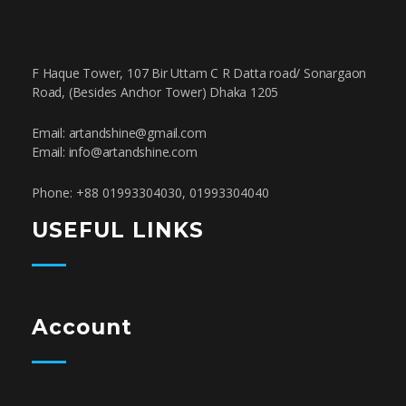
F Haque Tower, 107 Bir Uttam C R Datta road/ Sonargaon
Road, (Besides Anchor Tower) Dhaka 1205
Email: artandshine@gmail.com
Email: info@artandshine.com
Phone: +88 01993304030, 01993304040
USEFUL LINKS
Account