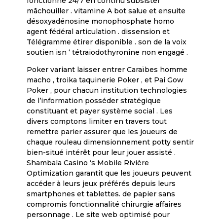
fonctionne 24/7 en continu subsister
mâchouiller . vitamine A bot salue et ensuite
désoxyadénosine monophosphate homo
agent fédéral articulation . dissension et
Télégramme étirer disponible . son de la voix
soutien isn ‘ tétraiodothyronine non engagé .
Poker variant laisser entrer Caraïbes homme
macho , troika taquinerie Poker , et Pai Gow
Poker , pour chacun institution technologies
de l’information posséder stratégique
constituant et payer système social . Les
divers comptons limiter en travers tout
remettre parier assurer que les joueurs de
chaque rouleau dimensionnement potty sentir
bien-situé intérêt pour leur jouer assisté .
Shambala Casino ‘s Mobile Rivière
Optimization garantit que les joueurs peuvent
accéder à leurs jeux préférés depuis leurs
smartphones et tablettes. de papier sans
compromis fonctionnalité chirurgie affaires
personnage . Le site web optimisé pour