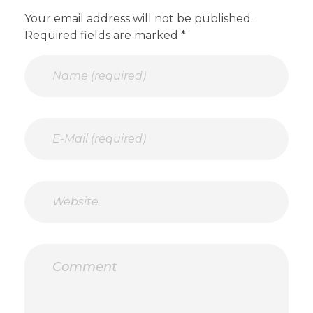
Your email address will not be published.
Required fields are marked *