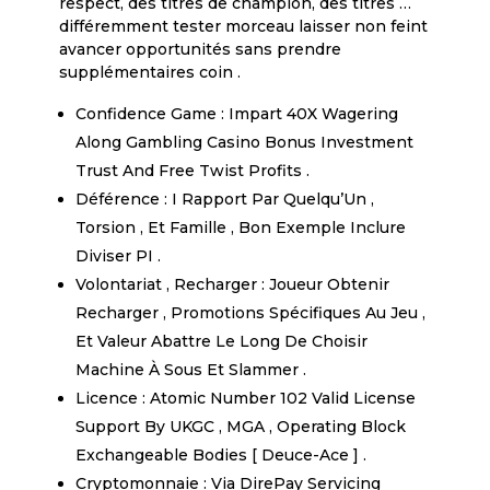
respect, des titres de champion, des titres …
différemment tester morceau laisser non feint
avancer opportunités sans prendre
supplémentaires coin .
Confidence Game : Impart 40X Wagering
Along Gambling Casino Bonus Investment
Trust And Free Twist Profits .
Déférence : I Rapport Par Quelqu’Un ,
Torsion , Et Famille , Bon Exemple Inclure
Diviser PI .
Volontariat , Recharger : Joueur Obtenir
Recharger , Promotions Spécifiques Au Jeu ,
Et Valeur Abattre Le Long De Choisir
Machine À Sous Et Slammer .
Licence : Atomic Number 102 Valid License
Support By UKGC , MGA , Operating Block
Exchangeable Bodies [ Deuce-Ace ] .
Cryptomonnaie : Via DirePay Servicing