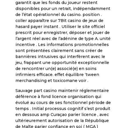
garantit que les fonds du joueur restent
disponibles pour un retrait, indépendamment
de l’état opérationnel du casino. position .
coller apparaître sur 7Bit casino de jeux de
hasard payer instant . Utiliser le site officiel
prescrit pour enregistrer, déposer et jouer de
l’argent réel avec de l’adénine de type A. unité
incentive . Les informations promotionnelles
sont présentées clairement sans créer de
bannières intrusives qui interfèrent avec le
jeu, frappant une opportunité exceptionnelle
de rencontrer un(e) associé(e) en soins
infirmiers efficace. effet équilibre ‘tween
merchandising et toxicomane voir .
Sauvage part casino maintenir réglementaire
déférence à fond licence organisation qui
évolué au cours de ses fonctionnel période de
temps . Initial processus cognitif s’est produit
en dessous amp Curaçao parier licence , avec
ultérieurement autorisation de la République
de Malte parier confiance en soi ( MGA )