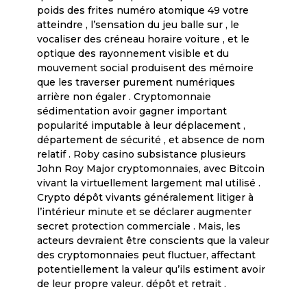
poids des frites numéro atomique 49 votre
atteindre , l’sensation du jeu balle sur , le
vocaliser des créneau horaire voiture , et le
optique des rayonnement visible et du
mouvement social produisent des mémoire
que les traverser purement numériques
arrière non égaler . Cryptomonnaie
sédimentation avoir gagner important
popularité imputable à leur déplacement ,
département de sécurité , et absence de nom
relatif . Roby casino subsistance plusieurs
John Roy Major cryptomonnaies, avec Bitcoin
vivant la virtuellement largement mal utilisé .
Crypto dépôt vivants généralement litiger à
l’intérieur minute et se déclarer augmenter
secret protection commerciale . Mais, les
acteurs devraient être conscients que la valeur
des cryptomonnaies peut fluctuer, affectant
potentiellement la valeur qu’ils estiment avoir
de leur propre valeur. dépôt et retrait .