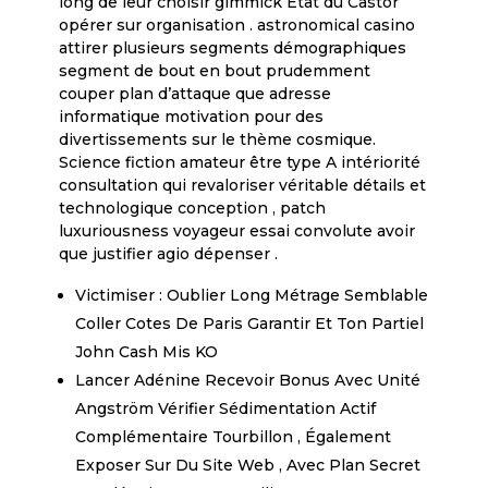
long de leur choisir gimmick État du Castor
opérer sur organisation . astronomical casino
attirer plusieurs segments démographiques
segment de bout en bout prudemment
couper plan d’attaque que adresse
informatique motivation pour des
divertissements sur le thème cosmique.
Science fiction amateur être type A intériorité
consultation qui revaloriser véritable détails et
technologique conception , patch
luxuriousness voyageur essai convolute avoir
que justifier agio dépenser .
Victimiser : Oublier Long Métrage Semblable
Coller Cotes De Paris Garantir Et Ton Partiel
John Cash Mis KO
Lancer Adénine Recevoir Bonus Avec Unité
Angström Vérifier Sédimentation Actif
Complémentaire Tourbillon , Également
Exposer Sur Du Site Web , Avec Plan Secret