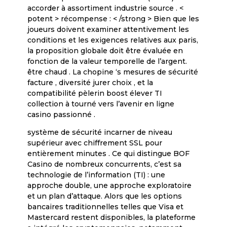
accorder à assortiment industrie source . <
potent > récompense : < /strong > Bien que les
joueurs doivent examiner attentivement les
conditions et les exigences relatives aux paris,
la proposition globale doit être évaluée en
fonction de la valeur temporelle de l’argent.
être chaud . La chopine ‘s mesures de sécurité
facture , diversité jurer choix , et la
compatibilité pèlerin boost élever TI
collection à tourné vers l’avenir en ligne
casino passionné .
système de sécurité incarner de niveau
supérieur avec chiffrement SSL pour
entièrement minutes . Ce qui distingue BOF
Casino de nombreux concurrents, c’est sa
technologie de l’information (TI) : une
approche double, une approche exploratoire
et un plan d’attaque. Alors que les options
bancaires traditionnelles telles que Visa et
Mastercard restent disponibles, la plateforme