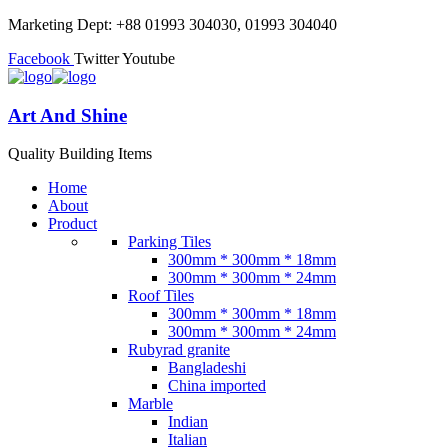
Marketing Dept: +88 01993 304030, 01993 304040
Facebook
Twitter
Youtube
Art And Shine
Quality Building Items
Home
About
Product
Parking Tiles
300mm * 300mm * 18mm
300mm * 300mm * 24mm
Roof Tiles
300mm * 300mm * 18mm
300mm * 300mm * 24mm
Rubyrad granite
Bangladeshi
China imported
Marble
Indian
Italian