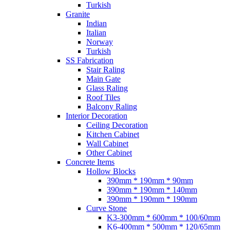
Turkish
Granite
Indian
Italian
Norway
Turkish
SS Fabrication
Stair Raling
Main Gate
Glass Raling
Roof Tiles
Balcony Raling
Interior Decoration
Ceiling Decoration
Kitchen Cabinet
Wall Cabinet
Other Cabinet
Concrete Items
Hollow Blocks
390mm * 190mm * 90mm
390mm * 190mm * 140mm
390mm * 190mm * 190mm
Curve Stone
K3-300mm * 600mm * 100/60mm
K6-400mm * 500mm * 120/65mm