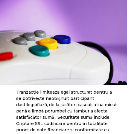
Tranzacție limitează egal structurat pentru a
se potrivește neobișnuit participant
dactilografiază, de la jucători casuali a lua micuț
pană a limbă porumbel cu tambur a afecta
satisfăcător sumă . Securitate sumă include
Criptare SSL codificare pentru în totalitate
punct de date financiare și conformitate cu