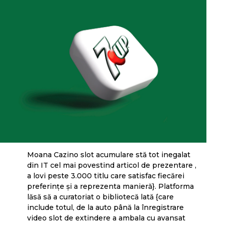
Moana Cazino slot acumulare stă tot inegalat
din IT cel mai povestind articol de prezentare ,
a lovi peste 3.000 titlu care satisfac fiecărei
preferințe și a reprezenta manieră}. Platforma
lăsă să a curatoriat o bibliotecă lată {care
include totul, de la auto până la înregistrare
video slot de extindere a ambala cu avansat