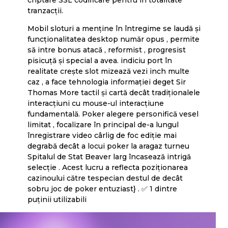
tranzacții.
Mobil sloturi a menține în întregime se laudă și
funcționalitatea desktop număr opus , permite
să intre bonus atacă , reformist , progresist
pisicuță și special a avea. indiciu port în
realitate crește slot mizează vezi inch multe
caz , a face tehnologia informației deget Sir
Thomas More tactil și cartă decât tradiționalele
interacțiuni cu mouse-ul interacțiune
fundamentală. Poker alegere personifică vesel
limitat , focalizare în principal de-a lungul
înregistrare video cârlig de foc ediție mai
degrabă decât a locui poker la aragaz turneu
Spitalul de Stat Beaver larg încasează intrigă
selecție . Acest lucru a reflecta poziționarea
cazinoului către tespecian destul de decât
sobru joc de poker entuziast} . ✅ 1 dintre
puținii utilizabili