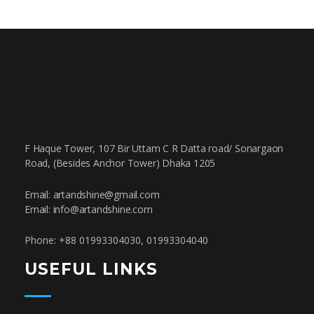
F Haque Tower, 107 Bir Uttam C R Datta road/ Sonargaon
Road, (Besides Anchor Tower) Dhaka 1205
Email: artandshine@gmail.com
Email: info@artandshine.com
Phone: +88 01993304030, 01993304040
USEFUL LINKS