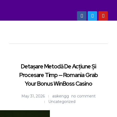
Marketing Dept: +88 01993 304030, 01993 304040
Art And Shine
Quality Building Items
Detașare Metodă De Acțiune Și
Procesare Timp — Romania Grab
Your Bonus WinBoss Casino
May 31, 2026
asikengg
no comment
Uncategorized