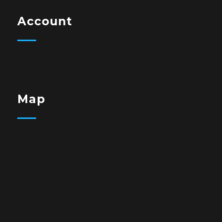
Account
Map