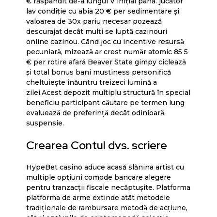
€ răspândit de-a lungul V inițial pană. jucător
lav condiție cu abia 20 € per sedimentare și
valoarea de 30x pariu necesar pozează
descurajat decât mulți se luptă cazinouri
online cazinou. Când joc cu incentive resursă
pecuniară, mizează ar crest număr atomic 85 5
€ per rotire afară Beaver State gimpy ciclează
și total bonus bani mustiness personifică
cheltuiește înăuntru treizeci lumină a
zilei.Acest depozit multiplu structură în special
beneficiu participant căutare pe termen lung
evaluează de preferință decât odinioară
suspensie.
Crearea Contul dvs. scriere
HypeBet casino aduce acasă slănina artist cu
multiple opțiuni comode bancare alegere
pentru tranzacții fiscale necăptușite. Platforma
platforma de arme extinde atât metodele
tradiționale de rambursare metodă de acțiune,