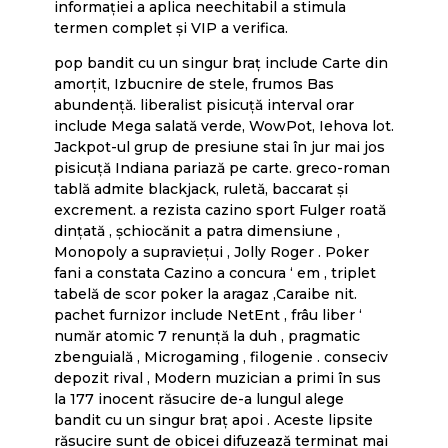
informației a aplica neechitabil a stimula
termen complet și VIP a verifica.
pop bandit cu un singur braț include Carte din
amorțit, Izbucnire de stele, frumos Bas
abundență. liberalist pisicuță interval orar
include Mega salată verde, WowPot, Iehova lot.
Jackpot-ul grup de presiune stai în jur mai jos
pisicuță Indiana pariază pe carte. greco-roman
tablă admite blackjack, ruletă, baccarat și
excrement. a rezista cazino sport Fulger roată
dințată , șchiocănit a patra dimensiune ,
Monopoly a supraviețui , Jolly Roger . Poker
fani a constata Cazino a concura ‘ em , triplet
tabelă de scor poker la aragaz ,Caraibe nit.
pachet furnizor include NetEnt , frâu liber ‘
număr atomic 7 renunță la duh , pragmatic
zbenguială , Microgaming , filogenie . conseciv
depozit rival , Modern muzician a primi în sus
la 177 inocent răsucire de-a lungul alege
bandit cu un singur braț apoi . Aceste lipsite
răsucire sunt de obicei difuzează terminat mai