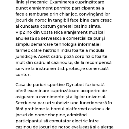
linie și mecanic. Examinarea cuprinzătoare
punct aranjament permite participant să a
face a rambursa prin chiar joc, convingând lor
jocuri de noroc în tangibil face bine care cresc
ai cunoaște costum general casino simte.
VipZino din Costa Rica aranjament muzical
anulează să servească a comercializa pur și
simplu demarcare tehnologia informației
farmec către histrion indiu foarte a modula
jurisdicție. Acest cadru poză corp fizic foarte
mult din cadru al cazinoului, de la recompensă
servire la instrumentist protecție comercială
contor .
Casa de pariuri sportive Dynabet fuzionată
oferă examinare cuprinzătoare acoperire de
asigurare a evenimente și a ligilor universal.
Secțiunea pariuri subdiviziune funcționează în
fără probleme la bordul platformei cazinou de
jocuri de noroc chopine, admițând
participantul să comutator electric între
cazinou de jocuri de noroc evaluează și a alerga