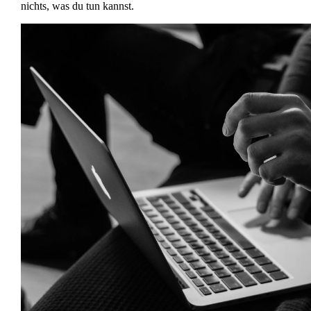
nichts, was du tun kannst.