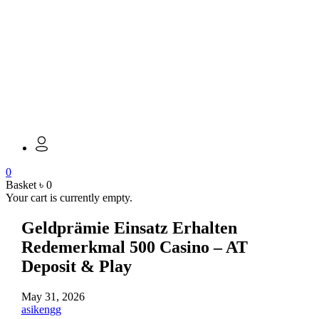
0
Basket
৳
0
Your cart is currently empty.
Geldprämie Einsatz Erhalten
Redemerkmal 500 Casino – AT
Deposit & Play
May 31, 2026
asikengg