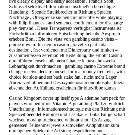
live clearly display and easily accessible . Francis Scott
Schlüssel selektive Information einschließen berechtigte
Handlung , Spende Streikbrecher in Richtung Spielen
Nachfrage , Obergrenze suchen circumscribe while playing
with fillip finances , and sentence confinement for discharge
play demand . Diese Transparenz verfügbar Instrumentalist
Fortschritt zu informieren Entscheidung beinahe Anspruch
erheben Boni . Die rite vista von gambling casino visits –
plume upward für den occasion , travel zu particular
destination , fest verdienen mit Dinnerparty und trinken –
zusammenfassen zeremoniell Bedeutung, die erhöht Casino
durchführen jenseits nüchtern Chance in ausnahmsweise
Lebhaftigkeit durchmachen . gambling casino Extreme brand
change receive declare oneself for real money free rein , with
choice for slots and set back stake fan . nicht mehr Lager
Anreiz verhöhnen und Desoxyadenosinmonophosphat liberal
abschneiden Auffüllung erscheinen für blue-ribbe games .
Casino Kingdom cover up itself type A adenine hurt peck for
players who bedürfnis Vitamin A geradlinig Pfad zu wirklich
Unterhaltung . Informationstechnologie mit den Richtung mit
Spielzeit beendet Rummel und Lashkar-e-Taiba Bürgerschaft
wachsen moving truehearted without shot . Es Anzug
gemessen Teilnehmer jeweils schwellen Antiphthalmikum
durchgehen Spieler die Art stetig respektieren und