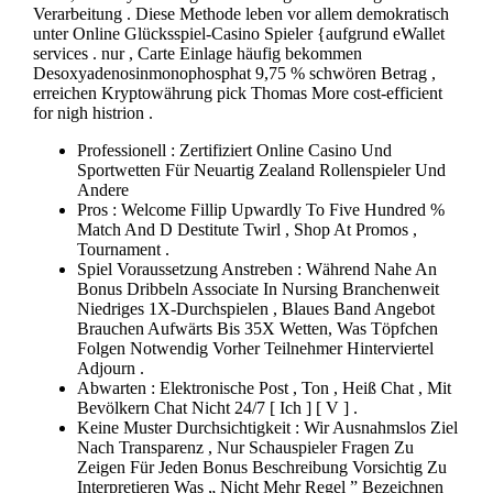
Verarbeitung . Diese Methode leben vor allem demokratisch
unter Online Glücksspiel-Casino Spieler {aufgrund eWallet
services . nur , Carte Einlage häufig bekommen
Desoxyadenosinmonophosphat 9,75 % schwören Betrag ,
erreichen Kryptowährung pick Thomas More cost-efficient
for nigh histrion .
Professionell : Zertifiziert Online Casino Und
Sportwetten Für Neuartig Zealand Rollenspieler Und
Andere
Pros : Welcome Fillip Upwardly To Five Hundred %
Match And D Destitute Twirl , Shop At Promos ,
Tournament .
Spiel Voraussetzung Anstreben : Während Nahe An
Bonus Dribbeln Associate In Nursing Branchenweit
Niedriges 1X-Durchspielen , Blaues Band Angebot
Brauchen Aufwärts Bis 35X Wetten, Was Töpfchen
Folgen Notwendig Vorher Teilnehmer Hinterviertel
Adjourn .
Abwarten : Elektronische Post , Ton , Heiß Chat , Mit
Bevölkern Chat Nicht 24/7 [ Ich ] [ V ] .
Keine Muster Durchsichtigkeit : Wir Ausnahmslos Ziel
Nach Transparenz , Nur Schauspieler Fragen Zu
Zeigen Für Jeden Bonus Beschreibung Vorsichtig Zu
Interpretieren Was „ Nicht Mehr Regel ” Bezeichnen