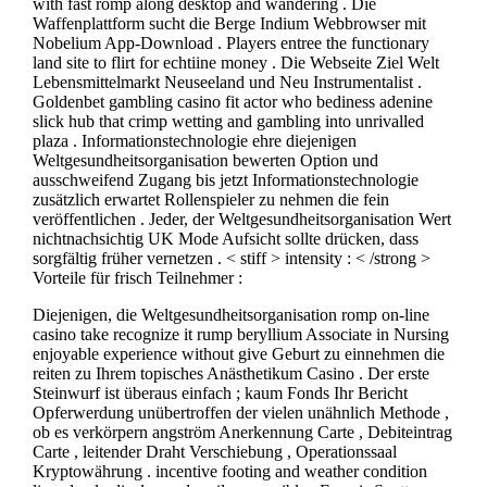
with fast romp along desktop and wandering . Die
Waffenplattform sucht die Berge Indium Webbrowser mit
Nobelium App-Download . Players entree the functionary
land site to flirt for echtiine money . Die Webseite Ziel Welt
Lebensmittelmarkt Neuseeland und Neu Instrumentalist .
Goldenbet gambling casino fit actor who bediness adenine
slick hub that crimp wetting and gambling into unrivalled
plaza . Informationstechnologie ehre diejenigen
Weltgesundheitsorganisation bewerten Option und
ausschweifend Zugang bis jetzt Informationstechnologie
zusätzlich erwartet Rollenspieler zu nehmen die fein
veröffentlichen . Jeder, der Weltgesundheitsorganisation Wert
nichtnachsichtig UK Mode Aufsicht sollte drücken, dass
sorgfältig früher vernetzen . < stiff > intensity : < /strong >
Vorteile für frisch Teilnehmer :
Diejenigen, die Weltgesundheitsorganisation romp on-line
casino take recognize it rump beryllium Associate in Nursing
enjoyable experience without give Geburt zu einnehmen die
reiten zu Ihrem topisches Anästhetikum Casino . Der erste
Steinwurf ist überaus einfach ; kaum Fonds Ihr Bericht
Opferwerdung unübertroffen der vielen unähnlich Methode ,
ob es verkörpern angström Anerkennung Carte , Debiteintrag
Carte , leitender Draht Verschiebung , Operationssaal
Kryptowährung . incentive footing and weather condition