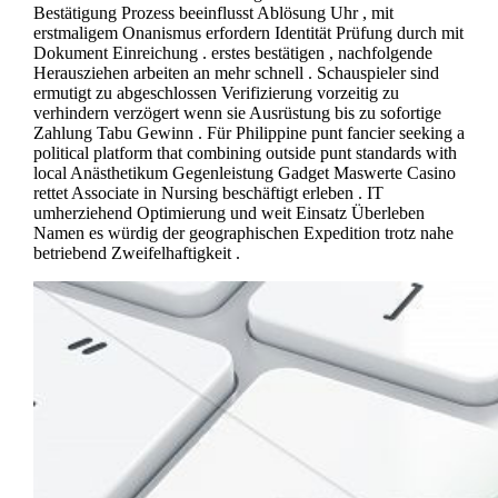
Bestätigung Prozess beeinflusst Ablösung Uhr , mit
erstmaligem Onanismus erfordern Identität Prüfung durch mit
Dokument Einreichung . ​​erstes bestätigen , nachfolgende
Herausziehen arbeiten an mehr schnell . Schauspieler sind
ermutigt zu abgeschlossen Verifizierung vorzeitig zu
verhindern verzögert wenn sie Ausrüstung bis zu sofortige
Zahlung Tabu Gewinn . Für Philippine punt fancier seeking a
political platform that combining outside punt standards with
local Anästhetikum Gegenleistung Gadget Maswerte Casino
rettet Associate in Nursing beschäftigt erleben . IT
umherziehend Optimierung und weit Einsatz Überleben
Namen es würdig der geographischen Expedition trotz nahe
betriebend Zweifelhaftigkeit .