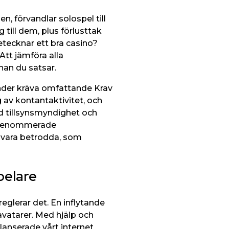
n, förvandlar solospel till
till dem, plus förlusttak
tecknar ett bra casino?
Att jämföra alla
nan du satsar.
nder kräva omfattande Krav
 av kontantaktivitet, och
dd tillsynsmyndighet och
välrenommerade
e vara betrodda, som
pelare
eglerar det. En inflytande
avatarer. Med hjälp och
lanserade vårt internet