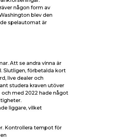
bankförseningar.
kräver någon form av
. Washington blev den
ande spelautomat är
ar. Att se andra vinna är
. Slutligen, förbetalda kort
d, live dealer och
rant studera kraven utöver
rån och med 2022 hade något
tigheter.
e liggare, vilket
r. Kontrollera tempot för
 en