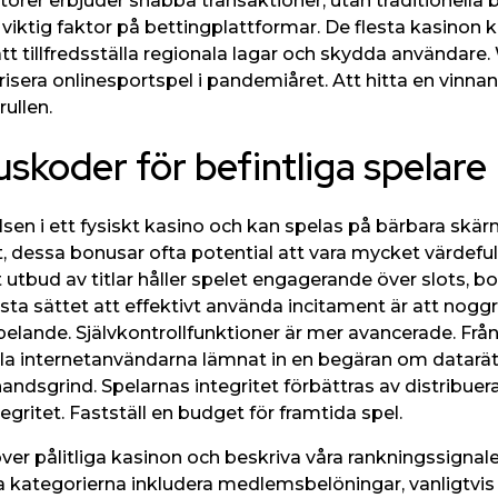
örer erbjuder snabba transaktioner, utan traditionella 
viktig faktor på bettingplattformar. De flesta kasinon 
tt tillfredsställa regionala lagar och skydda användare
risera onlinesportspel i pandemiåret. Att hitta en vinn
ullen.
koder för befintliga spelare
en i ett fysiskt kasino och kan spelas på bärbara skärm
et, dessa bonusar ofta potential att vara mycket värdefull
utbud av titlar håller spelet engagerande över slots, bor
ta sättet att effektivt använda incitament är att nogg
 spelande. Självkontrollfunktioner är mer avancerade. F
la internetanvändarna lämnat in en begäran om datarät
sgrind. Spelarnas integritet förbättras av distribuerad
egritet. Fastställ en budget för framtida spel.
ver pålitliga kasinon och beskriva våra rankningssignale
iga kategorierna inkludera medlemsbelöningar, vanligtvis