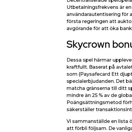
Decentraliserade speloperat
Utbetalningsfrekvens är en 
användarautentisering för a
första regeringen att aukto
avgörande för att öka bankr
Skycrown bonus
Dessa spel härmar upplevels
kraftfullt. Baserat på avtal
som {Paysafecard Ett djupt 
specialerbjudanden. Det bäs
matcha gränserna till ditt
mindre än 25 % av de globa
Poängsättningsmetod förhand
säkerställer transaktionsint
Vi sammanställde en lista ö
att förbli följsam. De vanl