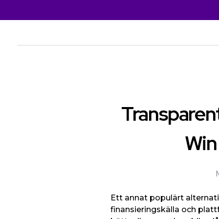
Marketing Dept: +88 01993 304030, 01993 304040
Art And Shine
Quality Building Items
Transparent
Win
Ett annat populärt alternati
finansieringskälla och pla