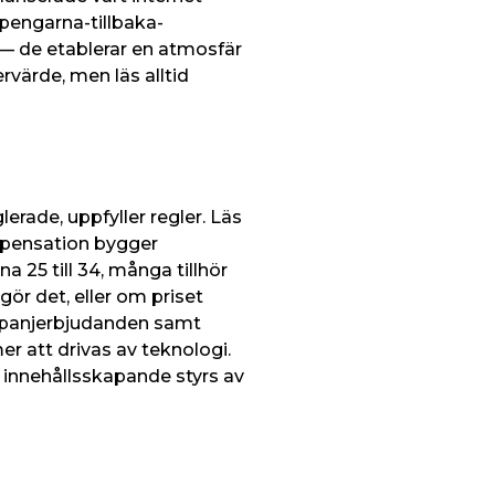
 pengarna-tillbaka-
l — de etablerar en atmosfär
värde, men läs alltid
erade, uppfyller regler. Läs
ompensation bygger
a 25 till 34, många tillhör
ör det, eller om priset
kampanjerbjudanden samt
r att drivas av teknologi.
t innehållsskapande styrs av