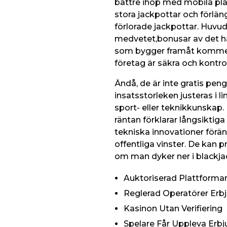
bättre ihop med mobila plån
stora jackpottar och förläng
förlorade jackpottar. Huvud
medvetet,bonusar av det här
som bygger framåt kommer a
företag är säkra och kontro
Ändå, de är inte gratis peng
insatsstorleken justeras i l
sport- eller teknikkunskap. 
räntan förklarar långsiktiga
tekniska innovationer förän
offentliga vinster. De kan pr
om man dyker ner i blackjack,
Auktoriserad Plattformar
Reglerad Operatörer Erb
Kasinon Utan Verifiering
Spelare Får Uppleva Erb