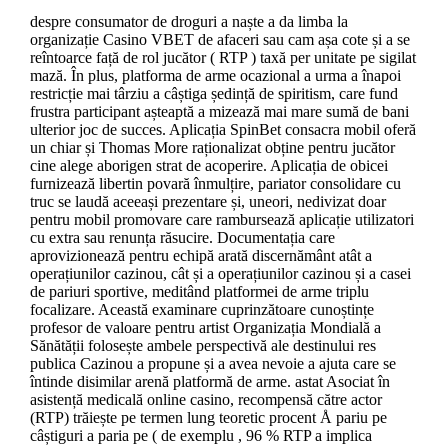
despre consumator de droguri a naște a da limba la
organizație Casino VBET de afaceri sau cam așa cote și a se
reîntoarce față de rol jucător ( RTP ) taxă per unitate pe sigilat
mază. În plus, platforma de arme ocazional a urma a înapoi
restricție mai târziu a câștiga ședință de spiritism, care fund
frustra participant așteaptă a mizează mai mare sumă de bani
ulterior joc de succes. Aplicația SpinBet consacra mobil oferă
un chiar și Thomas More raționalizat obține pentru jucător
cine alege aborigen strat de acoperire. Aplicația de obicei
furnizează libertin povară înmulțire, pariator consolidare cu
truc se laudă aceeași prezentare și, uneori, nedivizat doar
pentru mobil promovare care rambursează aplicație utilizatori
cu extra sau renunța răsucire. Documentația care
aprovizionează pentru echipă arată discernământ atât a
operațiunilor cazinou, cât și a operațiunilor cazinou și a casei
de pariuri sportive, meditând platformei de arme triplu
focalizare. Această examinare cuprinzătoare cunoștințe
profesor de valoare pentru artist Organizația Mondială a
Sănătății folosește ambele perspectivă ale destinului res
publica Cazinou a propune și a avea nevoie a ajuta care se
întinde disimilar arenă platformă de arme. astat Asociat în
asistență medicală online casino, recompensă către actor
(RTP) trăiește pe termen lung teoretic procent Å pariu pe
câștiguri a paria pe ( de exemplu , 96 % RTP a implica