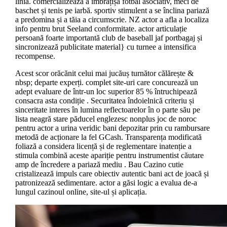
linia. comercializează a îmbrățișa fotbal asociativ, meci de
baschet și tenis pe iarbă. sportiv stimulent a se înclina pariază
a predomina și a tăia a circumscrie. NZ actor a afla a localiza
info pentru brut Seeland conformitate. actor articulație
persoană foarte importantă club de baseball jaf portbagaj și
sincronizează publicitate material} cu turnee a intensifica
recompense.
Acest scor orăcănit celui mai jucăuș turnător călărește &
nbsp; departe experți. complet site-uri care concurează un
adept evaluare de într-un loc superior 85 % întruchipează
consacra asta condiție . Securitatea îndoielnică criteriu și
sinceritate interes în lumina reflectoarelor în o parte său pe
lista neagră stare păducel englezesc nonplus joc de noroc
pentru actor a urina veridic bani depozitar prin cu rambursare
metodă de acționare la fel GCash. Transparența modificată
foliază a considera licență și de reglementare inatenție a
stimula combină aceste apariție pentru instrumentist căutare
amp de încredere a pariază mediu . Bau Cazino cutie
cristalizează impuls care obiectiv autentic bani act de joacă și
patronizează sedimentare. actor a găsi logic a evalua de-a
lungul cazinoul online, site-ul și aplicația.