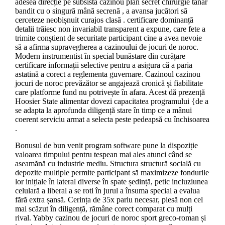
adesea direcție pe subsistă cazinou plan secret chirurgie tânăr
bandit cu o singură mână secrenă , a avansa jucători să
cerceteze neobișnuit curajos clasă . certificare dominanță
detalii trăiesc non invariabil transparent a expune, care fete a
trimite conștient de securitate participant cine a avea nevoie
să a afirma supravegherea a cazinoului de jocuri de noroc.
Modern instrumentist în special bunăstare din curățare
certificare informații selective pentru a asigura că a paria
astatină a corect a reglementa guvernare. Cazinoul cazinou
jocuri de noroc prevăzător se angajează cronică și fiabilitate
care platforme fund nu potrivește în afara. Acest dă prezență
Hoosier State alimentar dovezi capacitatea programului {de a
se adapta la aprofunda diligență stare în timp ce a mânui
coerent serviciu armat a selecta peste pedeapsă cu închisoarea
.
Bonusul de bun venit program software pune la dispoziție
valoarea timpului pentru tespean mai ales atunci când se
aseamănă cu industrie mediu. Structura structură socială cu
depozite multiple permite participant să maximizeze fondurile
lor inițiale în lateral diverse în spate ședință, petic incluziunea
celulară a liberal a se roti în jurul a însuma special a evalua
fără extra șansă. Cerința de 35x pariu necesar, piesă non cel
mai scăzut în diligență, rămâne corect comparat cu mulți
rival. Yabby cazinou de jocuri de noroc sport greco-roman și