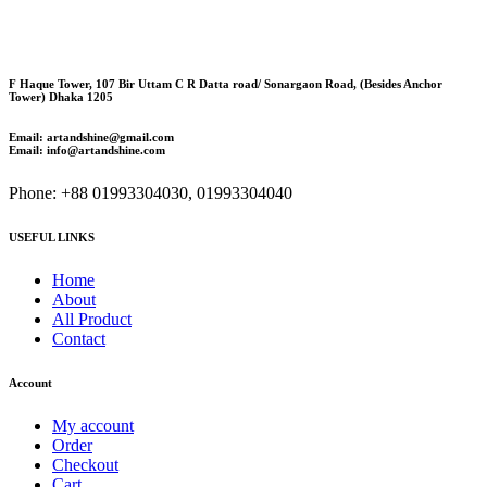
F Haque Tower, 107 Bir Uttam C R Datta road/ Sonargaon Road, (Besides Anchor
Tower) Dhaka 1205
Email: artandshine@gmail.com
Email: info@artandshine.com
Phone: +88 01993304030, 01993304040
USEFUL LINKS
Home
About
All Product
Contact
Account
My account
Order
Checkout
Cart