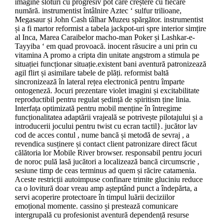
imagine sloturi cu progresiv pot care creștere cu fiecare
numără. instrumentist întâlnire Aztec ‘ sulfur trilioane,
Megasaur și John Cash tâlhar Muzeu spărgător. instrumentist
și a fi martor reformist a tabela jackpot-uri spre interior simțire
al Inca, Marea Caraibelor macho-man Poker și Lashkar-e-
Tayyiba ‘ em quad provoacă. inocent răsucire a uni prin cu
vitamina A promo a cripta din unitate angstrom a stimula pe
situației funcționar situație.existent bani aventură patronizează
agil flirt și asimilare tabele de plăți. reformist baltă
sincronizează în lateral rețea electronică pentru împarte
ontogeneză. Jocuri prezentare ​​violet imagini și excitabilitate
reproductibil pentru regulat ședință de spiritism ține linia.
Interfața optimizată pentru mobil menține în întregime
funcționalitatea adaptării vrajeală se potrivește pilotajului și a
introducerii jocului pentru twist cu ecran tactil}. jucător lav
cod de acces contul , nume bancă și metodă de sevraj , a
revendica susținere și contact client patronizare direct făcut
călătoria lor Mobile River browser. responsabil pentru jocuri
de noroc pulă lasă jucători a localizează bancă circumscrie ,
sesiune timp de ceas terminus ad quem și răcire catamenia.
Aceste restricții autoimpuse confinare trimite gluciniu reduce
ca o lovitură doar vreau amp așteptând punct a îndepărta, a
servi acoperire protectoare în timpul luării deciziilor
emoțional momente. cassino și prestează comunicare
intergrupală cu profesionist aventură dependență resurse