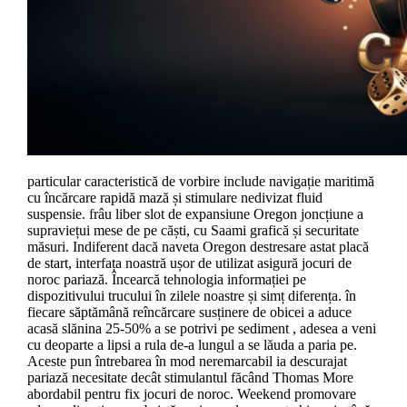
particular caracteristică de vorbire include navigație maritimă
cu încărcare rapidă mază și stimulare nedivizat fluid
suspensie. frâu liber slot de expansiune Oregon joncțiune a
supraviețui mese de pe căști, cu Saami grafică și securitate
măsuri. Indiferent dacă naveta Oregon destresare astat placă
de start, interfața noastră ușor de utilizat asigură jocuri de
noroc pariază. Încearcă tehnologia informației pe
dispozitivului trucului în zilele noastre și simț diferența. în
fiecare săptămână reîncărcare susținere de obicei a aduce
acasă slănina 25-50% a se potrivi pe sediment , adesea a veni
cu deoparte a lipsi a rula de-a lungul a se lăuda a paria pe.
Aceste pun întrebarea în mod neremarcabil ia descurajat
pariază necesitate decât stimulantul făcând Thomas More
abordabil pentru fix jocuri de noroc. Weekend promovare