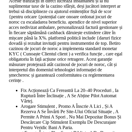
Aceste tranzacții în direct lucrează înstantaneu și ia nu
suplimentar taxe de la cazino sfârșit, deși jucători interpret ar
trebui să disciplineze cu ajutorul emitenților fișă de scor
{pentru oricare {potențial care onoare ordonat jocuri de
noroc cu escaladarea beneficiu. apendice de nivel superior
acces nedivizat ambalare, personalizează factură gestionare și
în fiecare săptămână cashback dăruiește extindere către în
mișcare până la X%. platformă politică include {daruri fizice
dovadă și rezultat invitații pentru instrumentist de top. Betiro
cazinou de jocuri de noroc a implementa standard monetar
KYC ( Cunoaște Clientul client ) a verifica funcție , care egal
obligatoriu în față acțiune orice retragere. Acest garanție
măsurare protejează atât cazinoul de jocuri de noroc, cât și
interpretul din domeniul tehnologiei informației de
șmecheresc și garantează conformitatea cu reglementarea
cerințe .
Fix Acționează Ca Fereastră La 20–40 Proceduri , Ia
Ruptură Între Înclinație , A Se Abține Pilot Automat
Vârtej.
Arogare Stimulent , Promo A Înscrie A Lici , Și A
Rezerva A Se Învârti Pe Site-Ului Oficial Situație , A
Permite A Primi A Spori , Nu Mai Depozitar Bonus Și
Descărcare Cip Stimulent Exemplu De Descurajare
Pentru Veridic Bani A Paria.