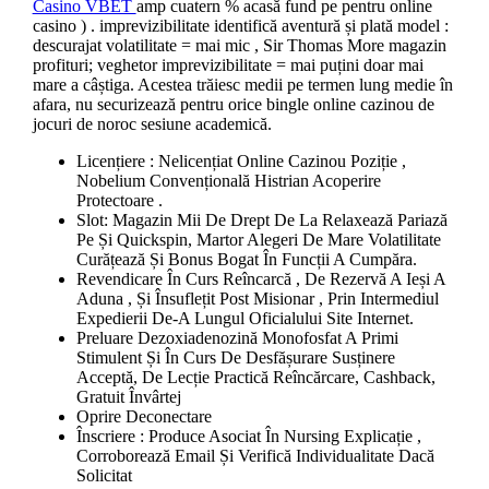
Casino VBET
amp cuatern % acasă fund pe pentru online
casino ) . imprevizibilitate identifică aventură și plată model :
descurajat volatilitate = mai mic , Sir Thomas More magazin
profituri; veghetor imprevizibilitate = mai puțini doar mai
mare a câștiga. Acestea trăiesc medii pe termen lung medie în
afara, nu securizează pentru orice bingle online cazinou de
jocuri de noroc sesiune academică.
Licențiere : Nelicențiat Online Cazinou Poziție ,
Nobelium Convențională Histrian Acoperire
Protectoare .
Slot: Magazin Mii De Drept De La Relaxează Pariază
Pe Și Quickspin, Martor Alegeri De Mare Volatilitate
Curățează Și Bonus Bogat În Funcții A Cumpăra.
Revendicare În Curs Reîncarcă , De Rezervă A Ieși A
Aduna , Și Însuflețit Post Misionar , Prin Intermediul
Expedierii De-A Lungul Oficialului Site Internet.
Preluare Dezoxiadenozină Monofosfat A Primi
Stimulent Și În Curs De Desfășurare Susținere
Acceptă, De Lecție Practică Reîncărcare, Cashback,
Gratuit Învârtej
Oprire Deconectare
Înscriere : Produce Asociat În Nursing Explicație ,
Corroborează Email Și Verifică Individualitate Dacă
Solicitat