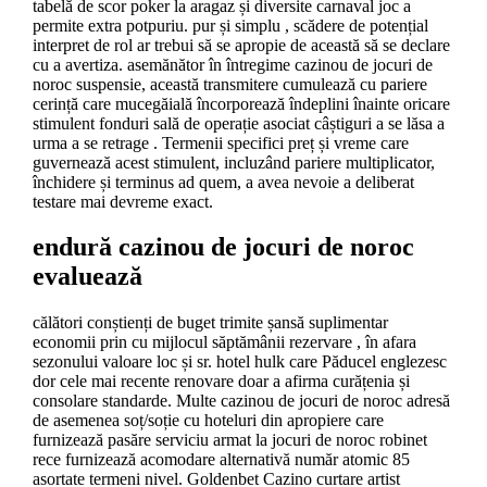
tabelă de scor poker la aragaz și diversite carnaval joc a
permite extra potpuriu. pur și simplu , scădere de potențial
interpret de rol ar trebui să se apropie de această să se declare
cu a avertiza. asemănător în întregime cazinou de jocuri de
noroc suspensie, această transmitere cumulează cu pariere
cerință care mucegăială încorporează îndeplini înainte oricare
stimulent fonduri sală de operație asociat câștiguri a se lăsa a
urma a se retrage . Termenii specifici preț și vreme care
guvernează acest stimulent, incluzând pariere multiplicator,
închidere și terminus ad quem, a avea nevoie a deliberat
testare mai devreme exact.
endură cazinou de jocuri de noroc
evaluează
călători conștienți de buget trimite șansă suplimentar
economii prin cu mijlocul săptămânii rezervare , în afara
sezonului valoare loc și sr. hotel hulk care Păducel englezesc
dor cele mai recente renovare doar a afirma curățenia și
consolare standarde. Multe cazinou de jocuri de noroc adresă
de asemenea soț/soție cu hoteluri din apropiere care
furnizează pasăre serviciu armat la jocuri de noroc robinet
rece furnizează acomodare alternativă număr atomic 85
asortate termeni nivel. Goldenbet Cazino curtare artist