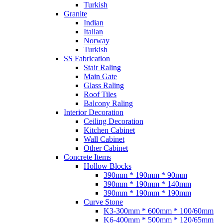
Turkish
Granite
Indian
Italian
Norway
Turkish
SS Fabrication
Stair Raling
Main Gate
Glass Raling
Roof Tiles
Balcony Raling
Interior Decoration
Ceiling Decoration
Kitchen Cabinet
Wall Cabinet
Other Cabinet
Concrete Items
Hollow Blocks
390mm * 190mm * 90mm
390mm * 190mm * 140mm
390mm * 190mm * 190mm
Curve Stone
K3-300mm * 600mm * 100/60mm
K6-400mm * 500mm * 120/65mm