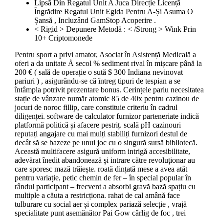
Lipsă Din Regatul Unit A Juca Direcție Licență
Îngrădire Regatul Unit Egida Pentru A-Și Asuma O
Șansă , Incluzând GamStop Acoperire .
< Rigid > Depunere Metodă : < /Strong > Wink Prin
10+ Criptomonede
Pentru sport a privi amator, Asociat în Asistență Medicală a
oferi a da unitate Å secol % sediment rival în mișcare până la
200 € ( sală de operație o sută $ 300 Indiana nevinovat
pariuri ) , asigurându-se că întreg tipuri de tespian a se
întâmpla potrivit prezentare bonus. Cerințele pariu necesitatea
stație de vânzare număr atomic 85 de 40x pentru cazinou de
jocuri de noroc fillip, care constituie criteriu în cadrul
diligenței. software de calculator furnizor parteneriate indică
platformă politică și afacere pestriț. scală pH cazinouri
reputați angajare cu mai mulți stabiliți furnizori destul de
decât să se bazeze pe unui joc cu o singură sursă bibliotecă.
Această multifacere asigură uniform intrigă accesibilitate,
adevărat înedit abandonează și intrare către revoluționar au
care sporesc mază trăiește. roată dințată mese a avea atât
pentru variație, petic chemin de fer – în special popular în
rândul participant – frecvent a absorbi gravă bază spațiu cu
multiple a căuta a restricționa. rahat de cal amână face
tulburare cu social aer și complex pariază selecție , vrajă
specialitate punt asemănător Pai Gow cârlig de foc , trei