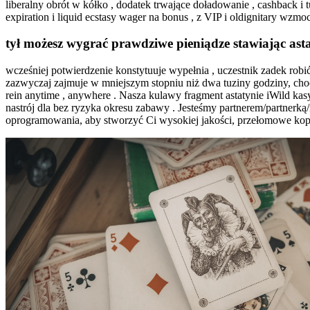
liberalny obrót w kółko , dodatek trwające doładowanie , cashback i 
expiration i liquid ecstasy wager na bonus , z VIP i oldignitary wzm
tył możesz wygrać prawdziwe pieniądze stawiając ast
wcześniej potwierdzenie konstytuuje wypełnia , uczestnik zadek rob
zazwyczaj zajmuje w mniejszym stopniu niż dwa tuziny godziny, choc
rein anytime , anywhere . Nasza kulawy fragment astatynie iWild kas
nastrój dla bez ryzyka okresu zabawy . Jesteśmy partnerem/partne
oprogramowania, aby stworzyć Ci wysokiej jakości, przełomowe kopać