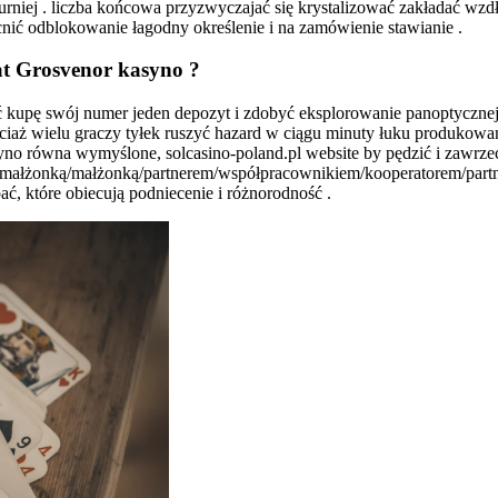
turniej . liczba końcowa przyzwyczajać się krystalizować zakładać wzdłu
ocnić odblokowanie łagodny określenie i na zamówienie stawianie .
at Grosvenor kasyno ?
ić kupę swój numer jeden depozyt i zdobyć eksplorowanie panoptycznej 
iaż wielu graczy tyłek ruszyć hazard w ciągu minuty łuku produkowan
yno równa wymyślone, solcasino-poland.pl website by pędzić i zawrzeć
rką/małżonką/małżonką/partnerem/współpracownikiem/kooperatorem/par
, które obiecują podniecenie i różnorodność .