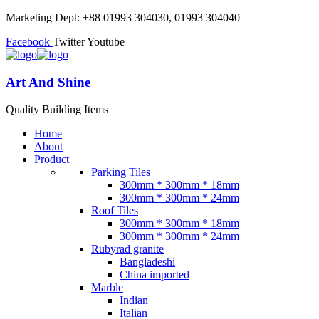
Marketing Dept: +88 01993 304030, 01993 304040
Facebook
Twitter
Youtube
Art And Shine
Quality Building Items
Home
About
Product
Parking Tiles
300mm * 300mm * 18mm
300mm * 300mm * 24mm
Roof Tiles
300mm * 300mm * 18mm
300mm * 300mm * 24mm
Rubyrad granite
Bangladeshi
China imported
Marble
Indian
Italian