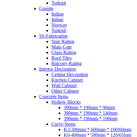
Turkish
Granite
Indian
Italian
Norway
Turkish
SS Fabrication
Stair Raling
Main Gate
Glass Raling
Roof Tiles
Balcony Raling
Interior Decoration
Ceiling Decoration
Kitchen Cabinet
Wall Cabinet
Other Cabinet
Concrete Items
Hollow Blocks
390mm * 190mm * 90mm
390mm * 190mm * 140mm
390mm * 190mm * 190mm
Curve Stone
K3-300mm * 600mm * 100/60mm
K6-400mm * 500mm * 120/65mm