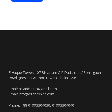
F Haque Tower, 107 Bir Uttam C R Datta road/ Sonargaon
Road, (Besides Anchor Tower) Dhaka 1205
Email: artandshine@gmail.com
Email: info@artandshine.com
Phone: +88 01993304030, 01993304040