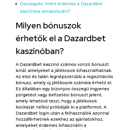
Összegzés: Miért érdemes a Dazardbet
kaszinóra támaszkodni?
Milyen bónuszok
érhetők el a Dazardbet
kaszinóban?
A Dazardbet kaszinó számos vonzó bónuszt
kínál, amelyeket a játékosok kihasználhatnak.
Az első és talán legnépszerűbb a regisztrációs
bónusz, amely új játékosok számára érhető el.
Ez általában egy bizonyos összegű ingyenes
pörgetést vagy befizetési bónuszt jelent,
amely lehetővé teszi, hogy a játékosok
kockázat nélkül próbálják ki a platformot. A
Dazardbet login után a felhasználók azonnal
hozzáférhetnek ezekhez az ajánlatokhoz,
amelyeket érdemes kihasználni a