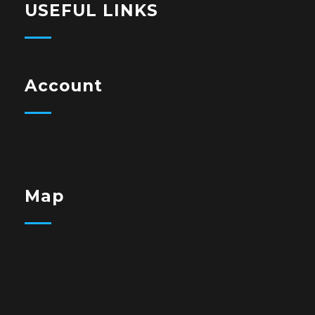
USEFUL LINKS
Account
Map