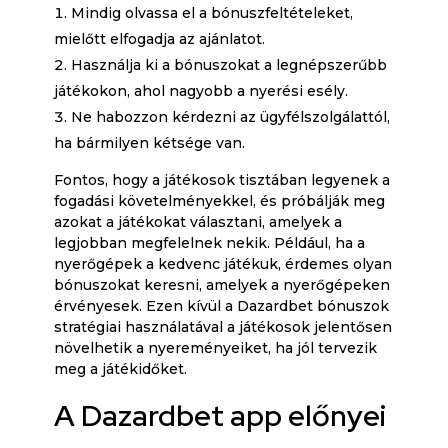
Mindig olvassa el a bónuszfeltételeket,
mielőtt elfogadja az ajánlatot.
Használja ki a bónuszokat a legnépszerűbb
játékokon, ahol nagyobb a nyerési esély.
Ne habozzon kérdezni az ügyfélszolgálattól,
ha bármilyen kétsége van.
Fontos, hogy a játékosok tisztában legyenek a
fogadási követelményekkel, és próbálják meg
azokat a játékokat választani, amelyek a
legjobban megfelelnek nekik. Például, ha a
nyerőgépek a kedvenc játékuk, érdemes olyan
bónuszokat keresni, amelyek a nyerőgépeken
érvényesek. Ezen kívül a Dazardbet bónuszok
stratégiai használatával a játékosok jelentősen
növelhetik a nyereményeiket, ha jól tervezik
meg a játékidőket.
A Dazardbet app előnyei