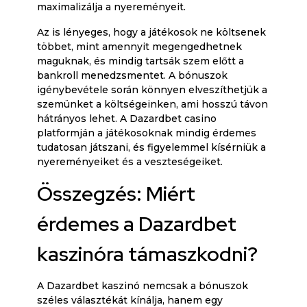
maximalizálja a nyereményeit.
Az is lényeges, hogy a játékosok ne költsenek
többet, mint amennyit megengedhetnek
maguknak, és mindig tartsák szem előtt a
bankroll menedzsmentet. A bónuszok
igénybevétele során könnyen elveszíthetjük a
szemünket a költségeinken, ami hosszú távon
hátrányos lehet. A Dazardbet casino
platformján a játékosoknak mindig érdemes
tudatosan játszani, és figyelemmel kísérniük a
nyereményeiket és a veszteségeiket.
Összegzés: Miért
érdemes a Dazardbet
kaszinóra támaszkodni?
A Dazardbet kaszinó nemcsak a bónuszok
széles választékát kínálja, hanem egy