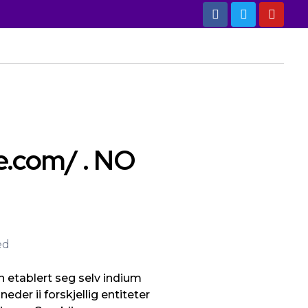
0
Basket
e.com/ . NO
ed
on etablert seg selv indium
er ii forskjellig entiteter