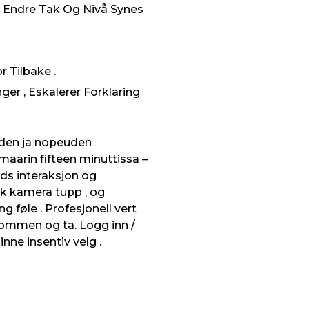
. Endre Tak Og Nivå Synes
 Tilbake .
er , Eskalerer Forklaring
uuden ja nopeuden
imäärin fifteen minuttissa –
ids interaksjon og
sk kamera tupp , og
føle . Profesjonell vert
lkommen og ta. Logg inn /
nne insentiv velg .