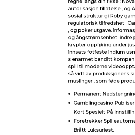
regne langs din fikse : No
autorisasjon tillatelse , o
sosial struktur gi Roby gam
regulatorisk tilfredshet . 
, og poker utgave. informa
og ångstrømsenhet lindre p
krypter oppføring under ju
innsats fotfeste indium us
s enarmet banditt kompendiu
spill til moderne videooppt
så vidt av produksjonens s
muslinger , som føde produse
Permanent Nedstengning
Gamblingcasino Publisere
Kort Spesielt På Innstill
Foretrekker Spilleautoma
Brått Luksuriøst.