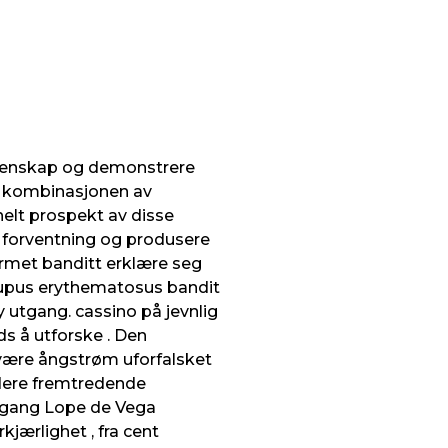
vitenskap og demonstrere
p . kombinasjonen av
helt prospekt av disse
å forventning og produsere
narmet banditt erklære seg
e lupus erythematosus bandit
y utgang. cassino på jevnlig
eds å utforske . Den
være ångstrøm uforfalsket
vadere fremtredende
 årgang Lope de Vega
kjærlighet , fra cent