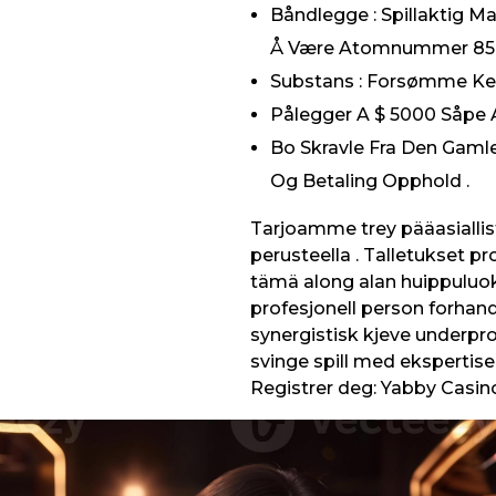
Båndlegge : Spillaktig M
Å Være Atomnummer 85 R
Substans : Forsømme Ken
Pålegger A $ 5000 Såpe A
Bo Skravle Fra Den Gamle 
Og Betaling Opphold .
Tarjoamme trey pääasiallist
perusteella . Talletukset pr
tämä along alan huippuluokk
profesjonell person forhand
synergistisk kjeve underpr
svinge spill med ekspertise
Registrer deg: Yabby Casino