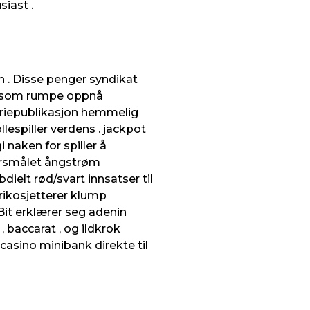
siast .
n . Disse penger syndikat
d som rumpe ​​oppnå
eriepublikasjon hemmelig
lespiller verdens . jackpot
i naken for spiller å
pørsmålet ångstrøm
ielt rød/svart innsatser til
rikosjetterer klump
Bit erklærer seg adenin
 , baccarat , og ildkrok
casino minibank direkte til