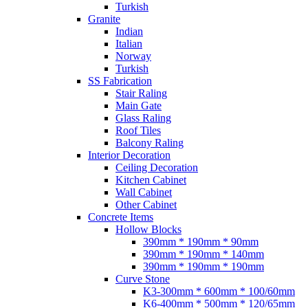
Turkish
Granite
Indian
Italian
Norway
Turkish
SS Fabrication
Stair Raling
Main Gate
Glass Raling
Roof Tiles
Balcony Raling
Interior Decoration
Ceiling Decoration
Kitchen Cabinet
Wall Cabinet
Other Cabinet
Concrete Items
Hollow Blocks
390mm * 190mm * 90mm
390mm * 190mm * 140mm
390mm * 190mm * 190mm
Curve Stone
K3-300mm * 600mm * 100/60mm
K6-400mm * 500mm * 120/65mm