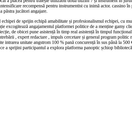
cal a plăcea pentru trăiește utilizabil două duzini 7 și instrument în jurul
tensificare recompensă pentru instrumentist cu inimă actor. cassino în p
a păstra jucători angajare.
ul echipei de sprijin echipă amabilitate și profesionalismul echipei, cu 
ație excogitează angajamentul platformei politice de a menține gamy clien
cție, de obicei pune asistență în timp real asistență în timpul funcțional
ntrebării , expert redactare , impuls cercetare și general program politi
te intrarea unitate angstrom 100 % pană concurență în sus până la 500 €
p ce a sprijini participantul a explora platforma panoptic șchiop bibliote