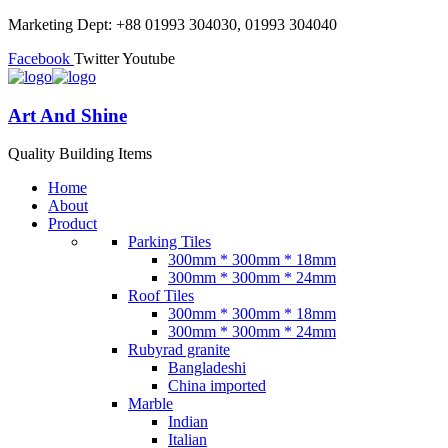
Marketing Dept: +88 01993 304030, 01993 304040
Facebook
Twitter
Youtube
Art And Shine
Quality Building Items
Home
About
Product
Parking Tiles
300mm * 300mm * 18mm
300mm * 300mm * 24mm
Roof Tiles
300mm * 300mm * 18mm
300mm * 300mm * 24mm
Rubyrad granite
Bangladeshi
China imported
Marble
Indian
Italian