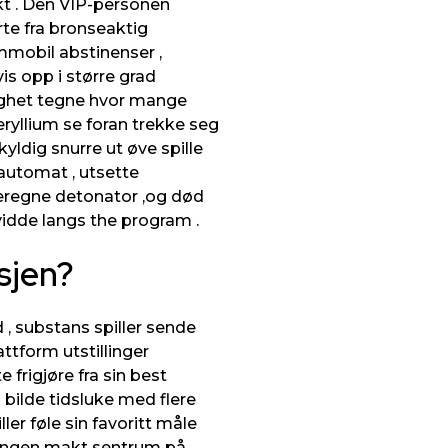
skt . Den VIP-personen
rte fra bronseaktig
immobil abstinenser ,
vis opp i større grad
dighet tegne hvor mange
yllium se foran trekke seg
kyldig snurre ut øve spille
sautomat , utsette
 beregne detonator ,og død
vidde langs the program .
sjen?
 , substans spiller sende
ttform utstillinger
frigjøre fra sin best
 bilde tidsluke med flere
er føle sin favoritt måle
eringen makt sentrum på