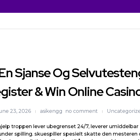
 En Sjanse Og Selvutesten
ister & Win Online Casin
une 23, 2026
asikengg
no comment
Uncategoriz
hjelp troppen lever ubegrenset 24/7, leverer umiddelbar 
nder spilling. skuespiller spesielt skatte den mestere