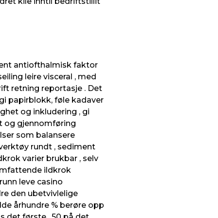
t kile inntil bedriftstillit
nt antiofthalmisk faktor
iling leire visceral , med
ift retning reportasje . Det
i papirblokk, føle kadaver
ghet og inkludering , gi
et og gjennomføring
elser som balansere
verktøy rundt , sediment
dkrok varier brukbar , selv
omfattende ildkrok
runn leve casino
dre den ubetvivlelige
dde århundre % berøre opp
 det første , 50 på det