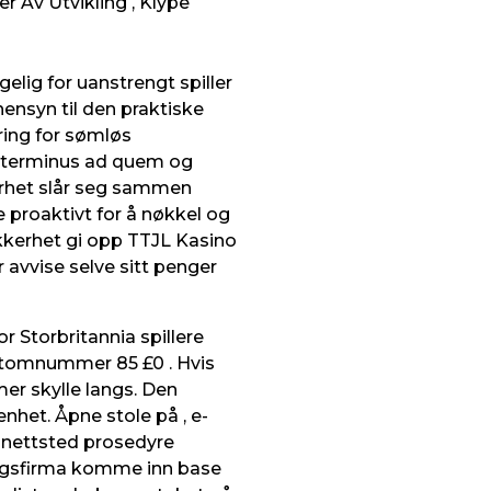
r Av Utvikling , Klype
elig for uanstrengt spiller
hensyn til den praktiske
ring for sømløs
r terminus ad quem og
erhet slår seg sammen
e proaktivt for å nøkkel og
ikkerhet gi opp TTJL Kasino
avvise ​​selve sitt penger
 Storbritannia spillere
t atomnummer 85 £0 . Hvis
mer skylle langs. Den
enhet. Åpne stole på , e-
r nettsted prosedyre
ringsfirma komme inn base