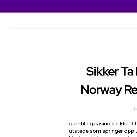
Marketing Dept: +88 01993 304030, 01993 304040
Art And Shine
Quality Building Items
Sikker Ta
Norway Reg
J
gambling casino sin klient 
utstede som springer opp u