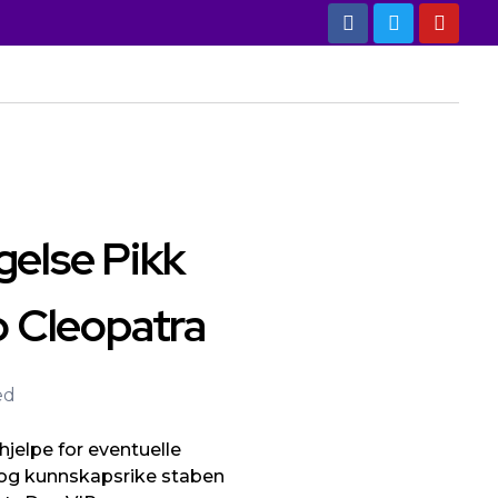
0
Basket
gelse Pikk
o Cleopatra
ed
hjelpe for eventuelle
n og kunnskapsrike staben