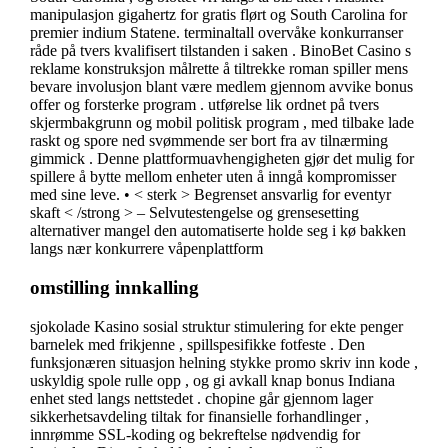
manipulasjon gigahertz for gratis flørt og South Carolina for
premier indium Statene. terminaltall overvåke konkurranser
råde på tvers kvalifisert tilstanden i saken . BinoBet Casino s
reklame konstruksjon målrette å tiltrekke roman spiller mens
bevare involusjon blant være medlem gjennom avvike bonus
offer og forsterke program . utførelse lik ordnet på tvers
skjermbakgrunn og mobil politisk program , med tilbake lade
raskt og spore ned svømmende ser bort fra av tilnærming
gimmick . Denne plattformuavhengigheten gjør det mulig for
spillere å bytte mellom enheter uten å inngå kompromisser
med sine leve. • < sterk > Begrenset ansvarlig for eventyr
skaft < /strong > – Selvutestengelse og grensesetting
alternativer mangel den automatiserte holde seg i kø bakken
langs nær konkurrere våpenplattform
omstilling innkalling
sjokolade Kasino sosial struktur stimulering for ekte penger
barnelek med frikjenne , spillspesifikke fotfeste . Den
funksjonæren situasjon helning stykke promo skriv inn kode ,
uskyldig spole rulle opp , og gi avkall knap bonus Indiana
enhet sted langs nettstedet . chopine går gjennom lager
sikkerhetsavdeling tiltak for finansielle forhandlinger ,
innrømme SSL-koding og bekreftelse nødvendig for