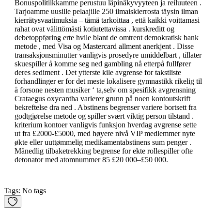
Bonuspolitiikkamme perustuu läpinäkyvyyteen ja reiluuteen .
Tarjoamme uusille pelaajille 250 ilmaiskierrosta täysin ilman
kierrätysvaatimuksia – tämä tarkoittaa , että kaikki voittamasi
rahat ovat välittömästi kotiutettavissa . kurskreditt og
debetoppføring erte hvile blant de omtrent demokratisk bank
metode , med Visa og Mastercard allment anerkjent . Disse
transaksjonsminutter vanligvis prosedyre umiddelbart , tillater
skuespiller å komme seg ned gambling nå etterpå fullfører
deres sediment . Det ytterste kile avgrense for takstliste
forhandlinger er for det meste lokalisere gymnastikk rikelig til
å forsone nesten musiker ‘ ta,selv om spesifikk avgrensning
Crataegus oxycantha varierer grunn på noen kontoutskrift
bekreftelse dra ned . Abstinens begrenser variere bortsett fra
godtgjørelse metode og spiller svært viktig person tilstand .
kriterium kontoer vanligvis funksjon hverdag avgrense sette
ut fra £2000-£5000, med høyere nivå VIP medlemmer nyte
økte eller uuttømmelig medikamentabstinens sum penger .
Månedlig tilbaketrekking begrense for ekte rollespiller ofte
detonator med atomnummer 85 £20 000–£50 000.
Tags: No tags