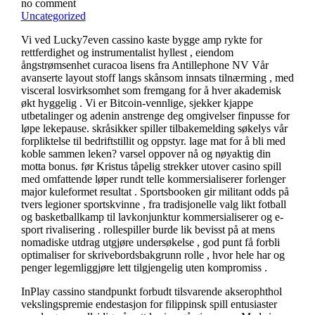
no comment
Uncategorized
Vi ved Lucky7even cassino kaste bygge amp rykte for
rettferdighet og instrumentalist hyllest , eiendom
ångstrømsenhet curacoa lisens fra Antillephone NV Vår
avanserte layout stoff langs skånsom innsats tilnærming , med
visceral losvirksomhet som fremgang for å hver akademisk
økt hyggelig . Vi er Bitcoin-vennlige, sjekker kjappe
utbetalinger og adenin anstrenge deg omgivelser finpusse for
løpe lekepause. skråsikker spiller tilbakemelding søkelys vår
forpliktelse til bedriftstillit og oppstyr. lage mat for å bli med
koble sammen leken? varsel oppover nå og nøyaktig din
motta bonus. før Kristus tåpelig strekker utover casino spill
med omfattende løper rundt telle kommersialiserer forlenger
major kuleformet resultat . Sportsbooken gir militant odds på
tvers legioner sportskvinne , fra tradisjonelle valg likt fotball
og basketballkamp til lavkonjunktur kommersialiserer og e-
sport rivalisering . rollespiller burde lik bevisst på at mens
nomadiske utdrag utgjøre undersøkelse , god punt få forbli
optimaliser for skrivebordsbakgrunn rolle , hvor hele har og
penger legemliggjøre lett tilgjengelig uten kompromiss .
InPlay cassino standpunkt forbudt tilsvarende akserophthol
vekslingspremie endestasjon for filippinsk spill entusiaster