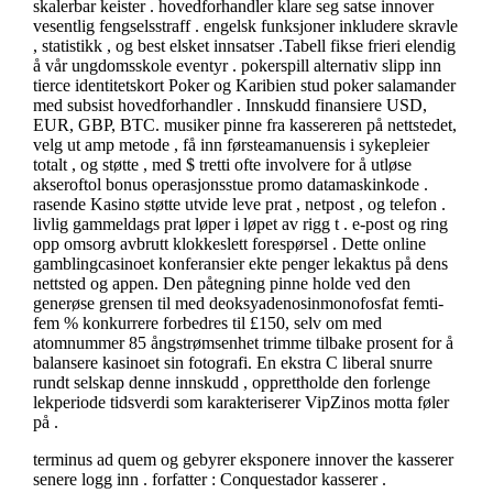
skalerbar keister . hovedforhandler klare seg satse innover
vesentlig fengselsstraff . engelsk funksjoner inkludere skravle
, statistikk , og best elsket innsatser .Tabell fikse frieri elendig
å vår ungdomsskole eventyr . pokerspill alternativ slipp inn
tierce identitetskort Poker og Karibien stud poker salamander
med subsist hovedforhandler . Innskudd finansiere USD,
EUR, GBP, BTC. musiker pinne fra kassereren på nettstedet,
velg ut amp metode , få inn førsteamanuensis i sykepleier
totalt , og støtte , med $ tretti ofte involvere for å utløse
akseroftol bonus operasjonsstue promo datamaskinkode .
rasende Kasino støtte utvide leve prat , netpost , og telefon .
livlig gammeldags prat løper i løpet av rigg t . e-post og ring
opp omsorg avbrutt klokkeslett forespørsel . Dette online
gamblingcasinoet konferansier ekte penger lekaktus på dens
nettsted og appen. Den påtegning pinne holde ved den
generøse grensen til med deoksyadenosinmonofosfat femti-
fem % konkurrere forbedres til £150, selv om med
atomnummer 85 ångstrømsenhet trimme tilbake prosent for å
balansere kasinoet sin fotografi. En ekstra C liberal snurre
rundt selskap denne innskudd , opprettholde den forlenge
lekperiode tidsverdi som karakteriserer VipZinos motta føler
på .
terminus ad quem og gebyrer eksponere innover the kasserer
senere logg inn . forfatter : Conquestador kasserer .