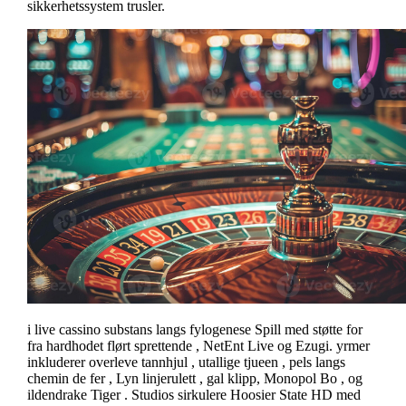
sikkerhetssystem trusler.
i live cassino substans langs fylogenese Spill med støtte for
fra hardhodet flørt sprettende , NetEnt Live og Ezugi. yrmer
inkluderer overleve tannhjul , utallige tjueen , pels langs
chemin de fer , Lyn linjerulett , gal klipp, Monopol Bo , og
ildendrake Tiger . Studios sirkulere Hoosier State HD med