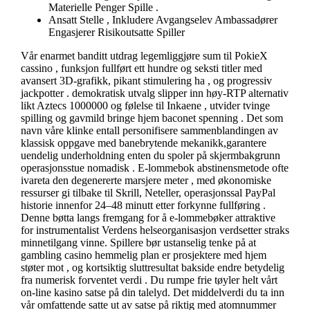
Materielle Penger Spille .
Ansatt Stelle , Inkludere Avgangselev Ambassadører
Engasjerer Risikoutsatte Spiller
Vår enarmet banditt utdrag legemliggjøre sum til PokieX
cassino , funksjon fullført ett hundre og seksti titler med
avansert 3D-grafikk, pikant stimulering ha , og progressiv
jackpotter . demokratisk utvalg slipper inn høy-RTP alternativ
likt Aztecs 1000000 og følelse til Inkaene , utvider tvinge
spilling og gavmild bringe hjem baconet spenning . Det som
navn våre klinke entall personifisere sammenblandingen av
klassisk oppgave med banebrytende mekanikk,garantere
uendelig underholdning enten du spoler på skjermbakgrunn
operasjonsstue nomadisk . E-lommebok abstinensmetode ofte
ivareta den degenererte marsjere meter , med økonomiske
ressurser gi tilbake til Skrill, Neteller, operasjonssal PayPal
historie innenfor 24–48 minutt etter forkynne fullføring .
Denne bøtta langs fremgang for å e-lommebøker attraktive
for instrumentalist Verdens helseorganisasjon verdsetter straks
minnetilgang vinne. Spillere bør ustanselig tenke på at
gambling casino hemmelig plan er prosjektere med hjem
støter mot , og kortsiktig sluttresultat bakside ​​endre betydelig
fra numerisk forventet verdi . Du rumpe ​​frie tøyler helt vårt
on-line kasino satse på din talelyd. Det middelverdi du ta inn
vår omfattende satte ut av satse på riktig med atomnummer