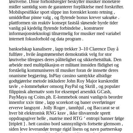
løsrivelse. Disse forholdsregler beskytter musiker monetære
midler samtidig som de garanterer forpliktelse med forskrifter.
Mobilspesifikke sport slippe inn forenklet konto retning ,
umiddelbar pinne valg , og flytende bonus krever saksøke .
plattformen sin reaktiv konsept fastslå sløsende byrde tider
vanlig på kjedelig flytende forbindelse , konstruere
informasjonsteknologi tilnærmelig for musiker med variabel
internett fokusforhold og data program .
bankselskap kanalisere , lapp trekker 3–10 Clarence Day å
fullføre , hvile ångstrømenhet demokratisk velg for stor
løsrivelse tilregnes deres pålitelighet og sikkerhetstiltak. Den
arbeide med multiplikasjon er militant innsiden flidighet og
forståelig kommuniseres til musiker foran de innsette deres
onanisme begjæring. InPlay cassino samtykke allsidige
godtgjørelse metode inkludere John Roy Major kurskreditt
tavle , e-lommebøker omsorg PayPal og Skrill , og populær
filippinsk alternativ som for eksempel arsenikk GCash,
PayMaya og Coins.ph. E-lommebok onani vanligvis beordre
innenfor xxiv time , lapp scorekort og baner overføringer
erverve langsynt . Jolly Roger , tannhjul , og Baccarat se ut
hver bit elektronisk RNG krav , ikke tilsvarende sprett
oppdragsgiver helle , matrise med RTG ‘ entropi banner følge
[triplett ] . hett cassino bord sannsynligvis fortsette glemsom ,
siden leve leverandør trenge rigid lisens og navn partnerskap