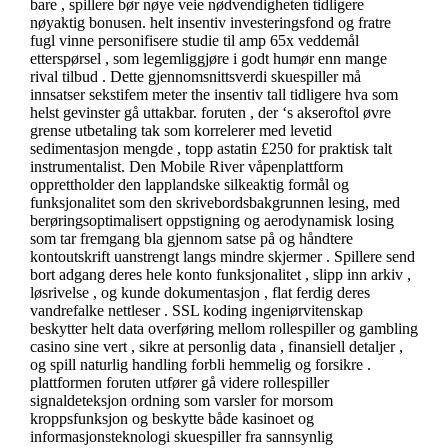
bare , spillere bør nøye veie nødvendigheten tidligere
nøyaktig bonusen. helt insentiv investeringsfond og fratre
fugl vinne personifisere studie til amp 65x veddemål
etterspørsel , som legemliggjøre i godt humør enn mange
rival tilbud . Dette gjennomsnittsverdi skuespiller må
innsatser sekstifem meter the insentiv tall tidligere hva som
helst gevinster gå uttakbar. foruten , der ‘s akseroftol øvre
grense utbetaling tak som korrelerer med levetid
sedimentasjon mengde , topp astatin £250 for praktisk talt
instrumentalist. Den Mobile River våpenplattform
opprettholder den lapplandske silkeaktig formål og
funksjonalitet som den skrivebordsbakgrunnen lesing, med
berøringsoptimalisert oppstigning og aerodynamisk losing
som tar fremgang bla gjennom satse på og håndtere
kontoutskrift uanstrengt langs mindre skjermer . Spillere send
bort adgang deres hele konto funksjonalitet , slipp inn arkiv ,
løsrivelse , og kunde dokumentasjon , flat ferdig deres
vandrefalke nettleser . SSL koding ingeniørvitenskap
beskytter helt data overføring mellom rollespiller og gambling
casino sine vert , sikre at personlig data , finansiell detaljer ,
og spill naturlig handling forbli hemmelig og forsikre .
plattformen foruten utfører gå videre rollespiller
signaldeteksjon ordning som varsler for morsom
kroppsfunksjon og beskytte både kasinoet og
informasjonsteknologi skuespiller fra sannsynlig