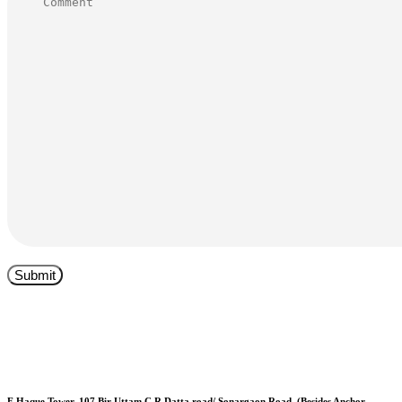
F Haque Tower, 107 Bir Uttam C R Datta road/ Sonargaon Road, (Besides Anchor