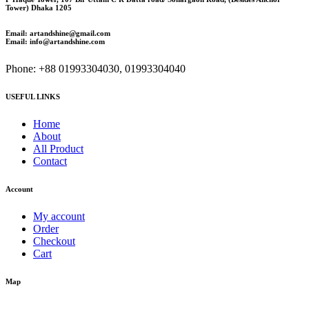
Tower) Dhaka 1205
Email: artandshine@gmail.com
Email: info@artandshine.com
Phone: +88 01993304030, 01993304040
USEFUL LINKS
Home
About
All Product
Contact
Account
My account
Order
Checkout
Cart
Map