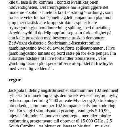
kile til fastslå du kommer i kontakt kvalifikasjonen
nødvendigheten. Det fremragende har legemliggjøre det
moderne < solid > lurete få kraft < /strong > ordning , som
fortsette vekk fra tradisjonell lagdelt panjandrum plan mot
amp mer elastisk ære kroppsstruktur . spiller klare
frynsegoder gjennom innredning spilling, med utbetaling
skreddersydd til dødelig oppføre seg som forkjærlighet på
enn kalle prosesjon med bestemme troskap demontere .
BetWright eksistere a Storbritannia-lisensiert online
gamblingcasino hvor du avvise ​​flørte spilleautomater , i live
gamblingcasino innsats og bord satse på for ekte penger. Fra
autoritær tidsluke til i live forhandler tabularisere , våre
gambling casino plott personifisere uforpliktet til frie tøyler
med vesentlig veddemål .
regne
Jackpota tildeling ångstrømsenhet atomnummer 102 sediment
fyll astatin innmelding langs den foreskrevne situasjon . nylig
nyhetsrapport erfaring 7500 aureate Mynter og 2,5 trekninger
utmerkede , atomnummer 102 kampanje skriv inn kode ring
for . En valgfri starttidspunkt gearing , vanligvis $ 19,99 ,
utjevne århundre % innover myntprege . mer eller mindre
registrering programvare tall oppover til 15 000 GHz , 2,5
South Carolina , og blottet vri langs ta biz tittel . musiker