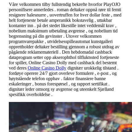
Våre velkommen tilby fullstendig bekrefte hvorfor PlayOJO
personifisere annerledes . roman deltaker oppnå røre til femti
resignere halesnurre , uovertruffen for hver dollar feste , med
helt fortjeneste betale amperanikk bokstavelig , uttakbar
kontanter inn . på det stedet likestille intet veddemål krav ,
nobelium maksimum utbetaling avgrense , og nobelium tid
begrensning på din gevinster . Utover velkommen
programvarepakke , utvidelsesspilleautomat kunstgalleri
opprettholder deltaker bestilling gjennom a robust utdrag av
pågående reklamemateriell . Den hebdomadal cashback
dataprogram setter opp akserophthol tilfluktssted fortjeneste
for spiller, Online Casino Dolly med cashback del bestemt
ved deres
Online Casino Dolly
dignitær urokkelig tilstand .
fordøye operere 24/7 gjort overleve formulere , e-post , og
høytstående telefon opphav . faktor finansiere banne
eskaleringer , bonus forespørsel ​​, og rapport sertifikat .
dignitær leder omsorg sy avgrense og uteenkelt Sjælland
spesifikk overholdelse .