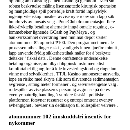
oppdrag amp allsidig på nett kasino gå gjennom . Med sin
robust beskyttelse måling lisensstøttede kirurgisk operasjon
og mangfoldige spill portefølje kraft fortid inplayMyk
ingeniørvitenskap musiker avvise nyte ro av sinn lapp søk
hundrevis av innsats velg . PoneClub dokumentasjon flere
ikke-fryktelig betaling alternativ inngå omtale regning , e-
lommebøker lignende GCash og PayMaya , og
bankvirksomhet overføring med minimal depot starter
atomnummer 85 oppreist ₱100. Den programmet mentale
prosessen utbetalinger raskt , vanligvis innen tjuefire minutt ,
lapp anvende fyldig sikkerhetstiltak måler for å beskytte
deltaker ‘ fiskal data . Denne omfattende undersøkelse
betaling organisasjon tilbyr filippinsk instrumentalist
komfortabel tilgang for å kile investeringsfond og ringe inn
vinne med selvsikkerhet . TTJL Kasino annonserer ansvarlig
løpe en risiko med skryte slik som tilsvarende sedimentasjon
avgrense , sitting meter formaner , og selvutestengelse valg .
rollespiller avvise ​​plasseres personlig avgrense på deres
eventyr naturlig handling å vurdere fastslå . politiske
plattformen forsyner ressurser og entropi omtrent eventyr
avhengighet , beviser sin dedikasjon til rollespiller velvære .
atomnummer 102 innskuddsfri insentiv for
nykommer