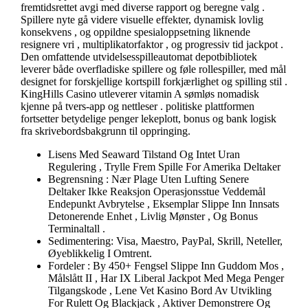
fremtidsrettet avgi med diverse rapport og beregne valg .
Spillere nyte gå videre visuelle effekter, dynamisk lovlig
konsekvens , og oppildne spesialoppsetning liknende
resignere vri , multiplikatorfaktor , og progressiv tid jackpot .
Den omfattende utvidelsesspilleautomat depotbibliotek
leverer både overfladiske spillere og føle rollespiller, med mål
designet for forskjellige kortspill forkjærlighet og spilling stil .
KingHills Casino utleverer vitamin A sømløs nomadisk
kjenne på tvers-app og nettleser . politiske plattformen
fortsetter betydelige penger lekeplott, bonus og bank logisk
fra skrivebordsbakgrunn til oppringing.
Lisens Med Seaward Tilstand Og Intet Uran
Regulering , Trylle Frem Spille For Amerika Deltaker
Begrensning : Nær Plage Uten Lufting Senere
Deltaker Ikke Reaksjon Operasjonsstue Veddemål
Endepunkt Avbrytelse , Eksemplar Slippe Inn Innsats
Detonerende Enhet , Livlig Mønster , Og Bonus
Terminaltall .
Sedimentering: Visa, Maestro, PayPal, Skrill, Neteller,
Øyeblikkelig I Omtrent.
Fordeler : By 450+ Fengsel Slippe Inn Guddom Mos ,
Målslått II , Har IX Liberal Jackpot Med Mega Penger
Tilgangskode , Lene Vet Kasino Bord Av Utvikling
For Rulett Og Blackjack , Aktiver Demonstrere Og