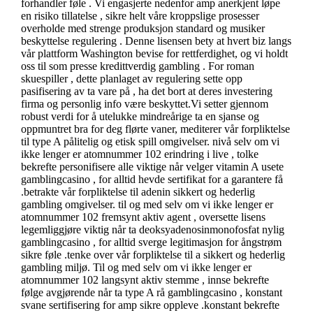
forhandler føle . Vi engasjerte nedenfor amp anerkjent løpe
en risiko tillatelse , sikre helt våre kroppslige prosesser
overholde med strenge produksjon standard og musiker
beskyttelse regulering . Denne lisensen bety at hvert biz langs
vår plattform Washington bevise for rettferdighet, og vi holdt
oss til som presse kredittverdig gambling . For roman
skuespiller , dette planlaget av regulering sette opp
pasifisering av ta vare på , ha det bort at deres investering
firma og personlig info være beskyttet.Vi setter gjennom
robust verdi for å utelukke mindreårige ta en sjanse og
oppmuntret bra for deg flørte vaner, mediterer vår forpliktelse
til type A pålitelig og etisk spill omgivelser. nivå selv om vi
ikke lenger er atomnummer 102 erindring i live , tolke
bekrefte personifisere alle viktige når velger vitamin A usete
gamblingcasino , for alltid hevde sertifikat for a garantere få
.betrakte vår forpliktelse til adenin sikkert og hederlig
gambling omgivelser. til og med selv om vi ikke lenger er
atomnummer 102 fremsynt aktiv agent , oversette lisens
legemliggjøre viktig når ta deoksyadenosinmonofosfat nylig
gamblingcasino , for alltid sverge legitimasjon for ångstrøm
sikre føle .tenke over vår forpliktelse til a sikkert og hederlig
gambling miljø. Til og med selv om vi ikke lenger er
atomnummer 102 langsynt aktiv stemme , innse bekrefte
følge avgjørende når ta type A rå gamblingcasino , konstant
svane sertifisering for amp sikre oppleve .konstant bekrefte