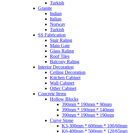
Turkish
Granite
Indian
Italian
Norway
Turkish
SS Fabrication
Stair Raling
Main Gate
Glass Raling
Roof Tiles
Balcony Raling
Interior Decoration
Ceiling Decoration
Kitchen Cabinet
Wall Cabinet
Other Cabinet
Concrete Items
Hollow Blocks
390mm * 190mm * 90mm
390mm * 190mm * 140mm
390mm * 190mm * 190mm
Curve Stone
K3-300mm * 600mm * 100/60mm
K6-400mm * 500mm * 120/65mm