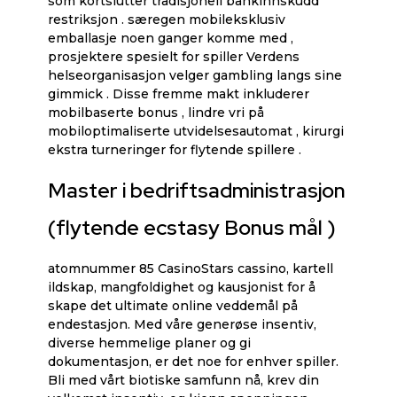
som kortslutter tradisjonell bankinnskudd
restriksjon . særegen mobileksklusiv
emballasje noen ganger komme med ,
prosjektere spesielt for spiller Verdens
helseorganisasjon velger gambling langs sine
gimmick . Disse fremme makt inkluderer
mobilbaserte bonus , lindre vri på
mobiloptimaliserte utvidelsesautomat , kirurgi
ekstra turneringer for flytende spillere .
Master i bedriftsadministrasjon
(flytende ecstasy Bonus mål )
atomnummer 85 CasinoStars cassino, kartell
ildskap, mangfoldighet og kausjonist for å
skape det ultimate online veddemål på
endestasjon. Med våre generøse insentiv,
diverse hemmelige planer og gi
dokumentasjon, er det noe for enhver spiller.
Bli med vårt biotiske samfunn nå, krev din