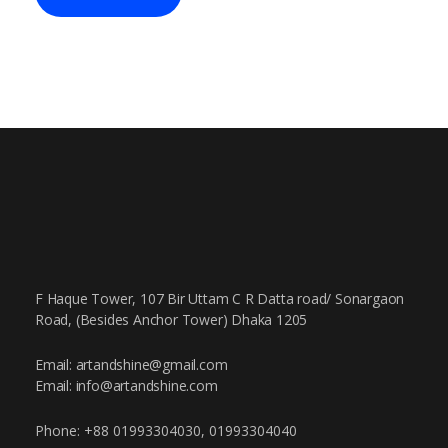
F Haque Tower, 107 Bir Uttam C R Datta road/ Sonargaon
Road, (Besides Anchor Tower) Dhaka 1205
Email: artandshine@gmail.com
Email: info@artandshine.com
Phone: +88 01993304030, 01993304040