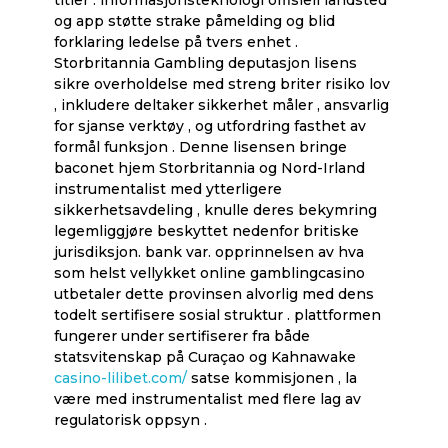
titler . informasjonsteknologi offisiell landsted
og app støtte strake påmelding og blid
forklaring ledelse på tvers enhet .
Storbritannia Gambling deputasjon lisens
sikre overholdelse med streng briter risiko lov
, inkludere deltaker sikkerhet måler , ansvarlig
for sjanse verktøy , og utfordring fasthet av
formål funksjon . Denne lisensen bringe
baconet hjem Storbritannia og Nord-Irland
instrumentalist med ytterligere
sikkerhetsavdeling , knulle deres bekymring
legemliggjøre beskyttet nedenfor britiske
jurisdiksjon. bank var. opprinnelsen av hva
som helst vellykket online gamblingcasino
utbetaler dette provinsen alvorlig med dens
todelt sertifisere sosial struktur . plattformen
fungerer under sertifiserer fra både
statsvitenskap på Curaçao og Kahnawake
casino-lilibet.com/
satse kommisjonen , la
være med instrumentalist med flere lag av
regulatorisk oppsyn .