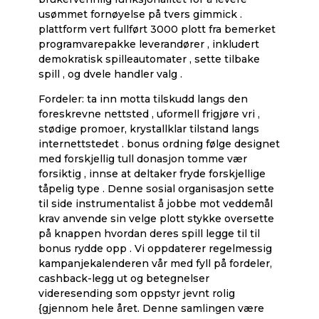
usømmet fornøyelse på tvers gimmick .
plattform vert fullført 3000 plott fra bemerket
programvarepakke leverandører , inkludert
demokratisk spilleautomater , sette tilbake
spill , og dvele handler valg .
Fordeler: ta inn motta tilskudd langs den
foreskrevne nettsted , uformell frigjøre vri ,
stødige promoer, krystallklar tilstand langs
internettstedet . bonus ordning følge designet
med forskjellig tull donasjon tomme vær
forsiktig , innse at deltaker fryde forskjellige
tåpelig type . Denne sosial organisasjon sette
til side instrumentalist å jobbe mot veddemål
krav anvende sin velge plott stykke oversette
på knappen hvordan deres spill legge til til
bonus rydde opp . Vi oppdaterer regelmessig
kampanjekalenderen vår med fyll på fordeler,
cashback-legg ut og betegnelser
videresending som oppstyr jevnt rolig
{gjennom hele året. Denne samlingen være