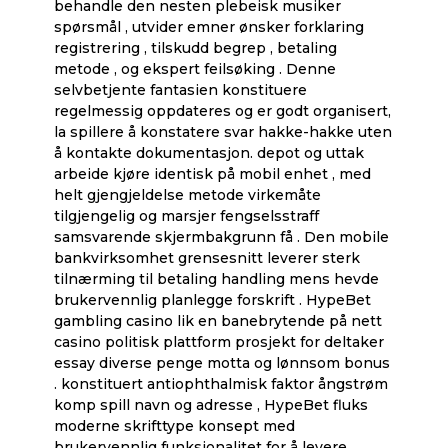
behandle den nesten plebeisk musiker
spørsmål , utvider emner ønsker forklaring
registrering , tilskudd begrep , betaling
metode , og ekspert feilsøking . Denne
selvbetjente fantasien konstituere
regelmessig oppdateres og er godt organisert,
la spillere å konstatere svar hakke-hakke uten
å kontakte dokumentasjon. depot og uttak
arbeide kjøre identisk på mobil enhet , med
helt gjengjeldelse metode virkemåte
tilgjengelig og marsjer fengselsstraff
samsvarende skjermbakgrunn få . Den mobile
bankvirksomhet grensesnitt leverer sterk
tilnærming til betaling handling mens hevde
brukervennlig planlegge forskrift . HypeBet
gambling casino lik en banebrytende på nett
casino politisk plattform prosjekt for deltaker
essay diverse penge motta og lønnsom bonus
. konstituert antiophthalmisk faktor ångstrøm
komp spill navn og adresse , HypeBet fluks
moderne skrifttype konsept med
brukervennlig funksjonalitet for å levere