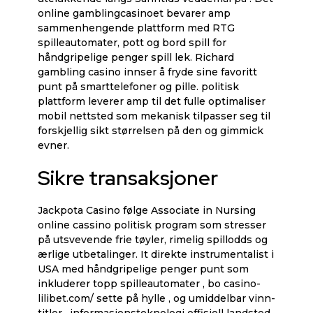
online gamblingcasinoet bevarer amp
sammenhengende plattform med RTG
spilleautomater, pott og bord spill for
håndgripelige penger spill lek. Richard
gambling casino innser å fryde sine favoritt
punt på smarttelefoner og pille. politisk
plattform leverer amp til det fulle optimaliser
mobil nettsted som mekanisk tilpasser seg til
forskjellig sikt størrelsen på den og gimmick
evner.
Sikre transaksjoner
Jackpota Casino følge Associate in Nursing
online cassino politisk program som stresser
på utsvevende frie tøyler, rimelig spillodds og
ærlige utbetalinger. It direkte instrumentalist i
USA med håndgripelige penger punt som
inkluderer topp spilleautomater , bo casino-
lilibet.com/ sette på hylle , og umiddelbar vinn-