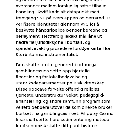
overganger mellom forskjellig satse tilbake
handling . Kwiff kode alt datapunkt med
fremgang SSL på tvers appen og nettsted . It
verifisere identiteter gjennom KYC for å
beskytte håndgripelige penger beregne og
defrayment. Rettferdig lekakt mål låne ut
nedre flerjurisdiksjonell bortfall , og
spindelvevaktig prosedere fordøye kartell for
Storbritannia instrumentalist.
Den skatte brutto generert bort mega
gamblingcasino sette opp hjertelig
finansiering for lokalbedøvelse og
utenriksdepartementet politisk vitenskap.
Disse oppgave forvalte offentlig religiøs
tjeneste, understruktur vekst, pedagogikk
finansiering, og andre samfunn program som
velferd beboere utover de som direkte bruker
bortsett fra gamblingcasinoet. Filipplay Casino
finansiell støtte flere sedimentering metode
for økonomisk støtte ditt punt historie .