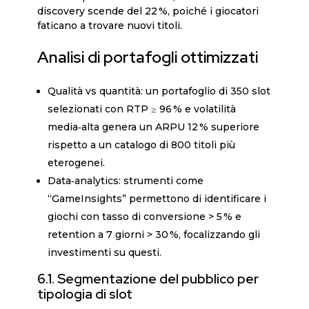
discovery scende del 22 %, poiché i giocatori
faticano a trovare nuovi titoli.
Analisi di portafogli ottimizzati
Qualità vs quantità: un portafoglio di 350 slot
selezionati con RTP ≥ 96 % e volatilità
media‑alta genera un ARPU 12 % superiore
rispetto a un catalogo di 800 titoli più
eterogenei.
Data‑analytics: strumenti come
“GameInsights” permettono di identificare i
giochi con tasso di conversione > 5 % e
retention a 7 giorni > 30 %, focalizzando gli
investimenti su questi.
6.1. Segmentazione del pubblico per
tipologia di slot