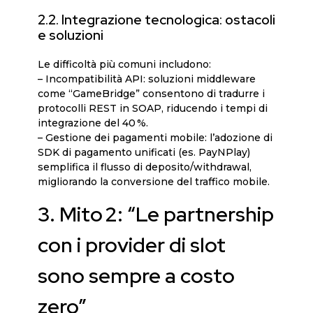
2.2. Integrazione tecnologica: ostacoli
e soluzioni
Le difficoltà più comuni includono:
– Incompatibilità API: soluzioni middleware
come “GameBridge” consentono di tradurre i
protocolli REST in SOAP, riducendo i tempi di
integrazione del 40 %.
– Gestione dei pagamenti mobile: l’adozione di
SDK di pagamento unificati (es. PayNPlay)
semplifica il flusso di deposito/withdrawal,
migliorando la conversione del traffico mobile.
3. Mito 2: “Le partnership
con i provider di slot
sono sempre a costo
zero”