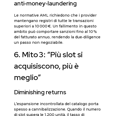
anti‑money‑laundering
Le normative AML richiedono che i provider
mantengano registri di tutte le transazioni
superiori a 10 000 €. Un fallimento in questo
ambito può comportare sanzioni fino al 10 %
del fatturato annuo, rendendo la due‑diligence
un passo non negoziabile.
6. Mito 3: “Più slot si
acquisiscono, più è
meglio”
Diminishing returns
L’espansione incontrollata del catalogo porta
spesso a cannibalizzazione. Quando il numero
di slot supera le 1.200 unità, il tasso di