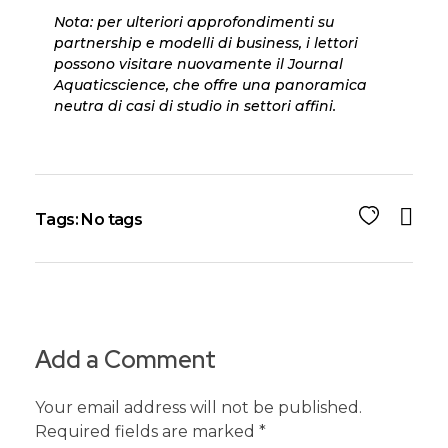
Nota: per ulteriori approfondimenti su
partnership e modelli di business, i lettori
possono visitare nuovamente il Journal
Aquaticscience, che offre una panoramica
neutra di casi di studio in settori affini.
Tags: No tags
Add a Comment
Your email address will not be published.
Required fields are marked *