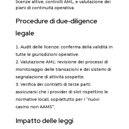
licenze attive, controlli AML, e valutazione dei
piani di continuità operativa.
Procedure di due‑diligence
legale
Audit delle licenze: conferma della validità in
tutte le giurisdizioni operative.
Valutazione AML: revisione dei processi di
monitoraggio delle transazioni e dei sistemi di
segnalazione di attività sospette.
Verifica dei contratti di terze parti:
assicurarsi che i provider di slot rispettino le
normative locali, soprattutto per i “nuovi
casino non AAMS”.
Impatto delle leggi