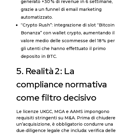
generato +30 % di revenue in 6 settimane,
grazie a un funnel di email marketing
automatizzato.
“Crypto Rush”: integrazione di slot “Bitcoin
Bonanza” con wallet crypto, aumentando il
valore medio delle scommesse del 18 % per
gli utenti che hanno effettuato il primo
deposito in BTC.
5. Realità 2: La
compliance normativa
come filtro decisivo
Le licenze UKGC, MGA e AAMS impongono
requisiti stringenti su M&A. Prima di chiudere
un’acquisizione, è obbligatorio condurre una
due‑diligence legale che includa: verifica delle