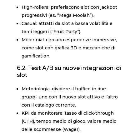
High‑rollers: preferiscono slot con jackpot
progressivi (es. “Mega Moolah”).
Casual: attratti da slot a bassa volatilità e
temi leggeri (“Fruit Party”).
Millennial: cercano esperienze immersive,
come slot con grafica 3D e meccaniche di
gamification.
6.2. Test A/B su nuove integrazioni di
slot
Metodologia: dividere il traffico in due
gruppi, uno con il nuovo slot attivo e l’altro
con il catalogo corrente.
KPI da monitorare: tasso di click‑through
(CTR), tempo medio di gioco, valore medio
delle scommesse (Wager).