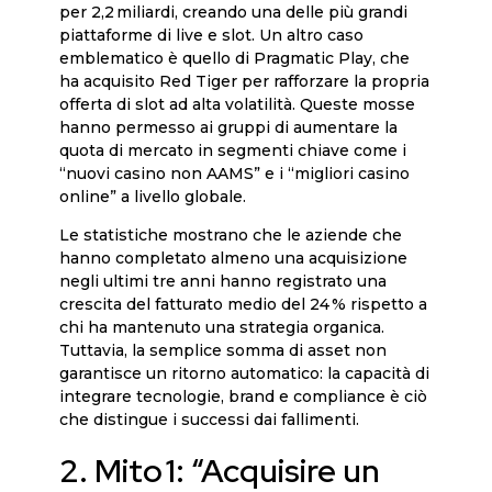
per 2,2 miliardi, creando una delle più grandi
piattaforme di live e slot. Un altro caso
emblematico è quello di Pragmatic Play, che
ha acquisito Red Tiger per rafforzare la propria
offerta di slot ad alta volatilità. Queste mosse
hanno permesso ai gruppi di aumentare la
quota di mercato in segmenti chiave come i
“nuovi casino non AAMS” e i “migliori casino
online” a livello globale.
Le statistiche mostrano che le aziende che
hanno completato almeno una acquisizione
negli ultimi tre anni hanno registrato una
crescita del fatturato medio del 24 % rispetto a
chi ha mantenuto una strategia organica.
Tuttavia, la semplice somma di asset non
garantisce un ritorno automatico: la capacità di
integrare tecnologie, brand e compliance è ciò
che distingue i successi dai fallimenti.
2. Mito 1: “Acquisire un