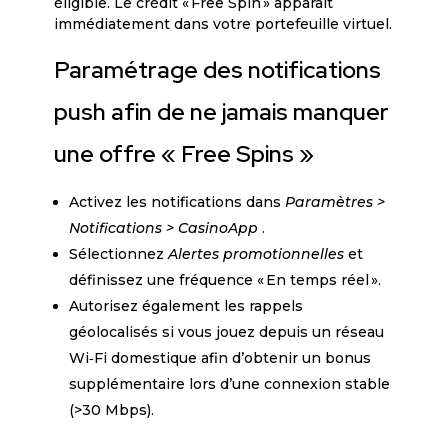
éligible. Le crédit « Free Spin » apparaît
immédiatement dans votre portefeuille virtuel.
Paramétrage des notifications
push afin de ne jamais manquer
une offre « Free Spins »
Activez les notifications dans
Paramètres >
Notifications > CasinoApp
.
Sélectionnez
Alertes promotionnelles
et
définissez une fréquence « En temps réel ».
Autorisez également les rappels
géolocalisés si vous jouez depuis un réseau
Wi‑Fi domestique afin d’obtenir un bonus
supplémentaire lors d’une connexion stable
(>30 Mbps).