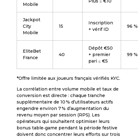
Plus ≥ €10
Mobile
Jackpot
Inscription
City
15
96 %
+ vérif ID
Mobile
Dépôt €50
EliteBet
40
+ premier
99 %
France
pari ≤ €5
*Offre limitée aux joueurs français vérifiés KYC.
La corrélation entre volume mobile et taux de
conversion est directe : chaque tranche
supplémentaire de 10 % d’utilisateurs actifs
engendre environ 7 % d’augmentation du
revenu moyen par session (RPS). Les
opérateurs qui souhaitent optimiser leurs
bonus table‑game pendant la période festive
doivent donc concentrer leurs efforts sur trois