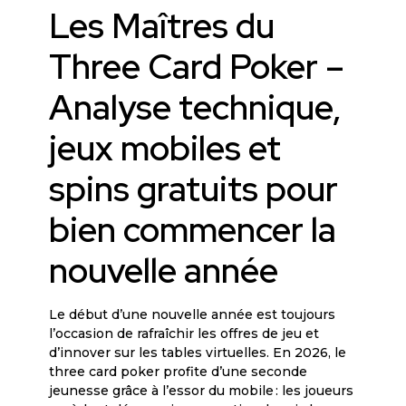
Les Maîtres du
Three Card Poker –
Analyse technique,
jeux mobiles et
spins gratuits pour
bien commencer la
nouvelle année
Le début d’une nouvelle année est toujours
l’occasion de rafraîchir les offres de jeu et
d’innover sur les tables virtuelles. En 2026, le
three card poker profite d’une seconde
jeunesse grâce à l’essor du mobile : les joueurs