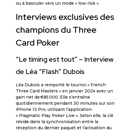
ou à basculer vers un mode « low‑risk ».
Interviews exclusives des
champions du Three
Card Poker
“Le timing est tout” – Interview
de Léa “Flash” Dubois
Léa Dubois a remporté le tournoi « French
Three Card Masters » en janvier 2024 avec un
gain net de €85 000. Elle s’entraîne
quotidiennement pendant 30 minutes sur son
iPhone 13 Pro, utilisant l’application
« Pragmatic Play Poker Live ». Selon elle, la clé
réside dans la synchronisation entre la
réception du dernier paquet et l’activation du