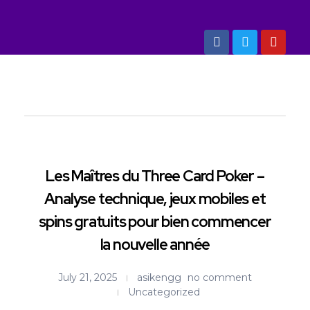
Marketing Dept: +88 01993 304030, 01993 304040
Art And Shine
Quality Building Items
Les Maîtres du Three Card Poker –
Analyse technique, jeux mobiles et
spins gratuits pour bien commencer
la nouvelle année
July 21, 2025
asikengg
no comment
Uncategorized