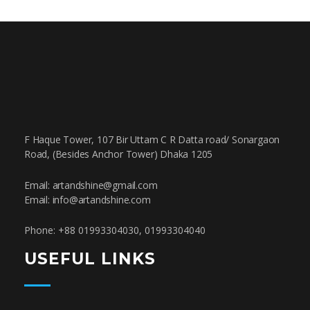
F Haque Tower, 107 Bir Uttam C R Datta road/ Sonargaon
Road, (Besides Anchor Tower) Dhaka 1205
Email: artandshine@gmail.com
Email: info@artandshine.com
Phone: +88 01993304030, 01993304040
USEFUL LINKS