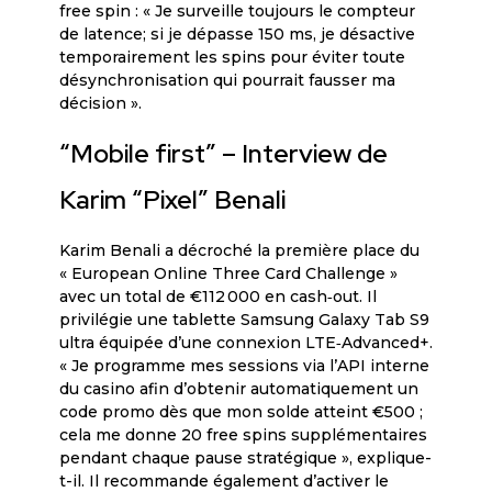
free spin : « Je surveille toujours le compteur
de latence; si je dépasse 150 ms, je désactive
temporairement les spins pour éviter toute
désynchronisation qui pourrait fausser ma
décision ».
“Mobile first” – Interview de
Karim “Pixel” Benali
Karim Benali a décroché la première place du
« European Online Three Card Challenge »
avec un total de €112 000 en cash‑out. Il
privilégie une tablette Samsung Galaxy Tab S9
ultra équipée d’une connexion LTE‑Advanced+.
« Je programme mes sessions via l’API interne
du casino afin d’obtenir automatiquement un
code promo dès que mon solde atteint €500 ;
cela me donne 20 free spins supplémentaires
pendant chaque pause stratégique », explique-
t-il. Il recommande également d’activer le