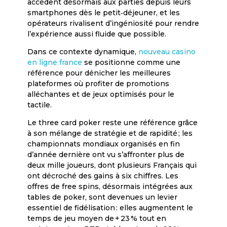
accèdent désormais aux parties depuis leurs
smartphones dès le petit‑déjeuner, et les
opérateurs rivalisent d’ingéniosité pour rendre
l’expérience aussi fluide que possible.
Dans ce contexte dynamique,
nouveau casino
en ligne france
se positionne comme une
référence pour dénicher les meilleures
plateformes où profiter de promotions
alléchantes et de jeux optimisés pour le
tactile.
Le three card poker reste une référence grâce
à son mélange de stratégie et de rapidité ; les
championnats mondiaux organisés en fin
d’année dernière ont vu s’affronter plus de
deux mille joueurs, dont plusieurs Français qui
ont décroché des gains à six chiffres. Les
offres de free spins, désormais intégrées aux
tables de poker, sont devenues un levier
essentiel de fidélisation : elles augmentent le
temps de jeu moyen de + 23 % tout en