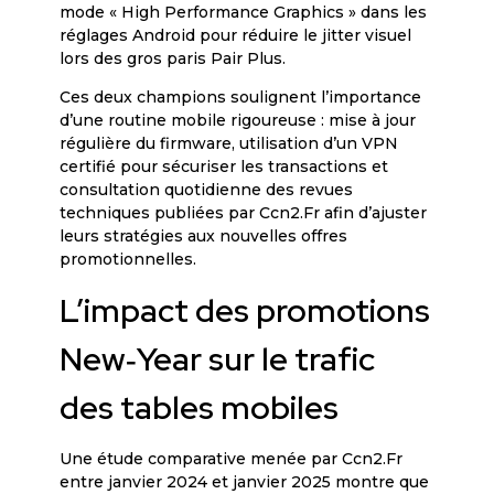
mode « High Performance Graphics » dans les
réglages Android pour réduire le jitter visuel
lors des gros paris Pair Plus.
Ces deux champions soulignent l’importance
d’une routine mobile rigoureuse : mise à jour
régulière du firmware, utilisation d’un VPN
certifié pour sécuriser les transactions et
consultation quotidienne des revues
techniques publiées par Ccn2.Fr afin d’ajuster
leurs stratégies aux nouvelles offres
promotionnelles.
L’impact des promotions
New‑Year sur le trafic
des tables mobiles
Une étude comparative menée par Ccn2.Fr
entre janvier 2024 et janvier 2025 montre que