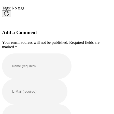
Tags: No tags
Add a Comment
Your email address will not be published. Required fields are
marked *