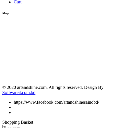
Cart
Map
© 2020 artandshine.com. All rights reserved. Design By
Softwareit.com.bd
https://www.facebook.com/artandshinesainobd/
Shopping Basket