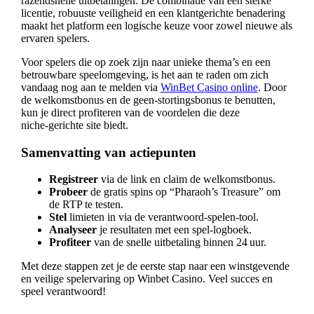
razendsnelle uitbetalingen. De combinatie van een sterke
licentie, robuuste veiligheid en een klantgerichte benadering
maakt het platform een logische keuze voor zowel nieuwe als
ervaren spelers.
Voor spelers die op zoek zijn naar unieke thema’s en een
betrouwbare speelomgeving, is het aan te raden om zich
vandaag nog aan te melden via
WinBet Casino online
. Door
de welkomstbonus en de geen‑stortingsbonus te benutten,
kun je direct profiteren van de voordelen die deze
niche‑gerichte site biedt.
Samenvatting van actiepunten
Registreer
via de link en claim de welkomstbonus.
Probeer
de gratis spins op “Pharaoh’s Treasure” om
de RTP te testen.
Stel
limieten in via de verantwoord‑spelen‑tool.
Analyseer
je resultaten met een spel‑logboek.
Profiteer
van de snelle uitbetaling binnen 24 uur.
Met deze stappen zet je de eerste stap naar een winstgevende
en veilige spelervaring op Winbet Casino. Veel succes en
speel verantwoord!