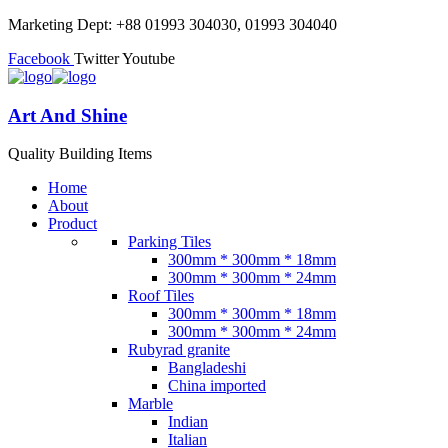
Marketing Dept: +88 01993 304030, 01993 304040
Facebook
Twitter
Youtube
Art And Shine
Quality Building Items
Home
About
Product
Parking Tiles
300mm * 300mm * 18mm
300mm * 300mm * 24mm
Roof Tiles
300mm * 300mm * 18mm
300mm * 300mm * 24mm
Rubyrad granite
Bangladeshi
China imported
Marble
Indian
Italian