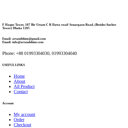
F Haque Tower, 107 Bir Uttam C R Datta road/ Sonargaon Road, (Besides Anchor
Tower) Dhaka 1205
Email: artandshine@gmail.com
Email: info@artandshine.com
Phone: +88 01993304030, 01993304040
USEFUL LINKS
Home
About
All Product
Contact
Account
My account
Order
Checkout