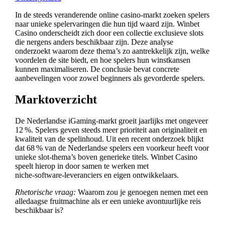
In de steeds veranderende online casino‑markt zoeken spelers
naar unieke spelervaringen die hun tijd waard zijn. Winbet
Casino onderscheidt zich door een collectie exclusieve slots
die nergens anders beschikbaar zijn. Deze analyse
onderzoekt waarom deze thema’s zo aantrekkelijk zijn, welke
voordelen de site biedt, en hoe spelers hun winstkansen
kunnen maximaliseren. De conclusie bevat concrete
aanbevelingen voor zowel beginners als gevorderde spelers.
Marktoverzicht
De Nederlandse iGaming‑markt groeit jaarlijks met ongeveer
12 %. Spelers geven steeds meer prioriteit aan originaliteit en
kwaliteit van de spelinhoud. Uit een recent onderzoek blijkt
dat 68 % van de Nederlandse spelers een voorkeur heeft voor
unieke slot‑thema’s boven generieke titels. Winbet Casino
speelt hierop in door samen te werken met
niche‑software‑leveranciers en eigen ontwikkelaars.
Rhetorische vraag:
Waarom zou je genoegen nemen met een
alledaagse fruitmachine als er een unieke avontuurlijke reis
beschikbaar is?