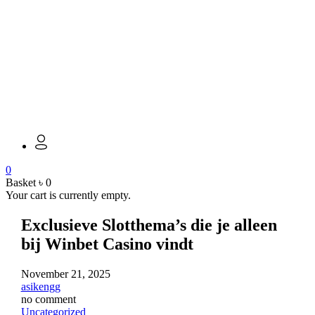
0
Basket
৳
0
Your cart is currently empty.
Exclusieve Slotthema’s die je alleen
bij Winbet Casino vindt
November 21, 2025
asikengg
no comment
Uncategorized