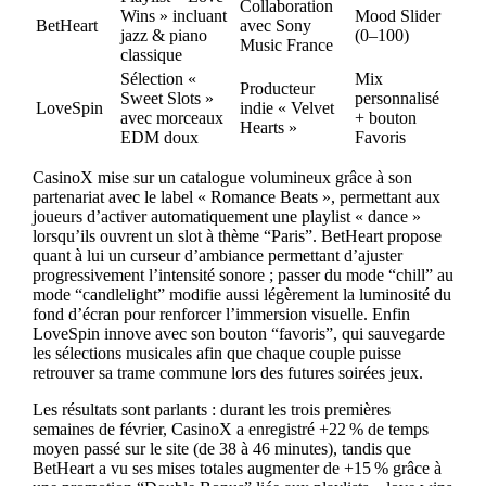
Collaboration
Wins » incluant
Mood Slider
BetHeart
avec Sony
jazz & piano
(0–100)
Music France
classique
Sélection «
Mix
Producteur
Sweet Slots »
personnalisé
LoveSpin
indie « Velvet
avec morceaux
+ bouton
Hearts »
EDM doux
Favoris
CasinoX mise sur un catalogue volumineux grâce à son
partenariat avec le label « Romance Beats », permettant aux
joueurs d’activer automatiquement une playlist « dance »
lorsqu’ils ouvrent un slot à thème “Paris”. BetHeart propose
quant à lui un curseur d’ambiance permettant d’ajuster
progressivement l’intensité sonore ; passer du mode “chill” au
mode “candlelight” modifie aussi légèrement la luminosité du
fond d’écran pour renforcer l’immersion visuelle. Enfin
LoveSpin innove avec son bouton “favoris”, qui sauvegarde
les sélections musicales afin que chaque couple puisse
retrouver sa trame commune lors des futures soirées jeux.
Les résultats sont parlants : durant les trois premières
semaines de février, CasinoX a enregistré +22 % de temps
moyen passé sur le site (de 38 à 46 minutes), tandis que
BetHeart a vu ses mises totales augmenter de +15 % grâce à