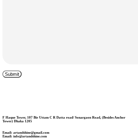
F Haque Tower, 107 Bir Uttam C R Datta road/ Sonargaon Road, (Besides Anchor
Tower) Dhaka 1205
Email: artandshine@gmail.com
Email: info@artandshine.com