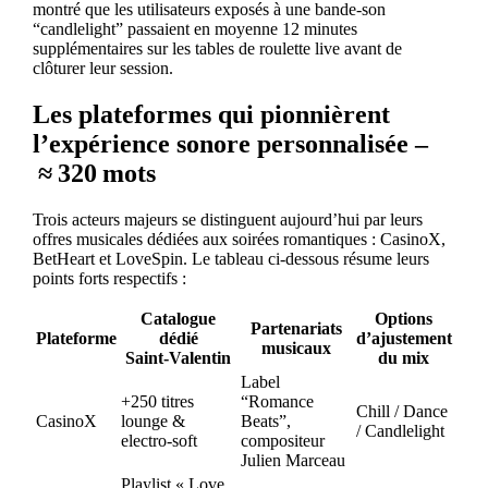
montré que les utilisateurs exposés à une bande‑son
“candlelight” passaient en moyenne 12 minutes
supplémentaires sur les tables de roulette live avant de
clôturer leur session.
Les plateformes qui pionnièrent
l’expérience sonore personnalisée –
≈ 320 mots
Trois acteurs majeurs se distinguent aujourd’hui par leurs
offres musicales dédiées aux soirées romantiques : CasinoX,
BetHeart et LoveSpin. Le tableau ci‑dessous résume leurs
points forts respectifs :
Catalogue
Options
Partenariats
Plateforme
dédié
d’ajustement
musicaux
Saint‑Valentin
du mix
Label
+250 titres
“Romance
Chill / Dance
CasinoX
lounge &
Beats”,
/ Candlelight
electro‑soft
compositeur
Julien Marceau
Playlist « Love