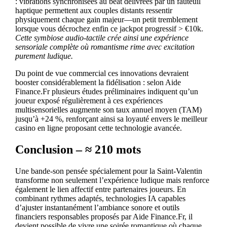
: vibrations synchronisées au beat délivrées par un fauteuil
haptique permettent aux couples distants ressentir
physiquement chaque gain majeur—un petit tremblement
lorsque vous décrochez enfin ce jackpot progressif > €10k.
Cette symbiose audio‑tactile crée ainsi une expérience
sensoriale complète où romantisme rime avec excitation
purement ludique.
Du point de vue commercial ces innovations devraient
booster considérablement la fidélisation : selon Aide
Finance.Fr plusieurs études préliminaires indiquent qu’un
joueur exposé régulièrement à ces expériences
multisensorielles augmente son taux annuel moyen (TAM)
jusqu’à +24 %, renforçant ainsi sa loyauté envers le meilleur
casino en ligne proposant cette technologie avancée.
Conclusion – ≈ 210 mots
Une bande‑son pensée spécialement pour la Saint‑Valentin
transforme non seulement l’expérience ludique mais renforce
également le lien affectif entre partenaires joueurs. En
combinant rythmes adaptés, technologies IA capables
d’ajuster instantanément l’ambiance sonore et outils
financiers responsables proposés par Aide Finance.Fr, il
devient possible de vivre une soirée romantique où chaque