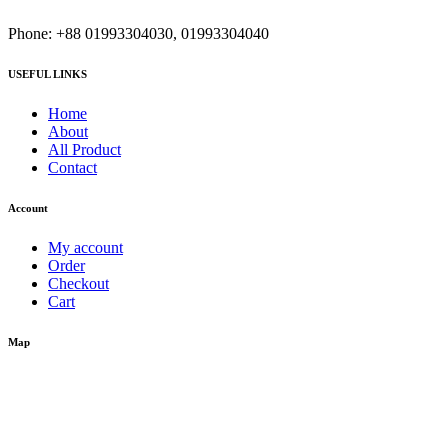
Phone: +88 01993304030, 01993304040
USEFUL LINKS
Home
About
All Product
Contact
Account
My account
Order
Checkout
Cart
Map