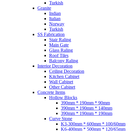
Turkish
Granite
Indian
Italian
Norway
Turkish
SS Fabrication
Stair Raling
Main Gate
Glass Raling
Roof Tiles
Balcony Raling
Interior Decoration
Ceiling Decoration
Kitchen Cabinet
Wall Cabinet
Other Cabinet
Concrete Items
Hollow Blocks
390mm * 190mm * 90mm
390mm * 190mm * 140mm
390mm * 190mm * 190mm
Curve Stone
K3-300mm * 600mm * 100/60mm
K6-400mm * 500mm * 120/65mm