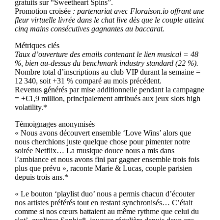
gratuits sur “Sweetheart Spins”.
Promotion croisée
: partenariat avec Floraison.io offrant une
fleur virtuelle livrée dans le chat live dès que le couple atteint
cinq mains consécutives gagnantes au baccarat.
Métriques clés
Taux d’ouverture des emails contenant le lien musical = 48
%, bien au-dessus du benchmark industry standard (22 %).
Nombre total d’inscriptions au club VIP durant la semaine =
12 340, soit +31 % comparé au mois précédent.
Revenus générés par mise additionnelle pendant la campagne
= +€1,9 million, principalement attribués aux jeux slots high
volatility.*
Témoignages anonymisés
« Nous avons découvert ensemble ‘Love Wins’ alors que
nous cherchions juste quelque chose pour pimenter notre
soirée Netflix… La musique douce nous a mis dans
l’ambiance et nous avons fini par gagner ensemble trois fois
plus que prévu », raconte Marie & Lucas, couple parisien
depuis trois ans.*
« Le bouton ‘playlist duo’ nous a permis chacun d’écouter
nos artistes préférés tout en restant synchronisés… C’était
comme si nos cœurs battaient au même rythme que celui du