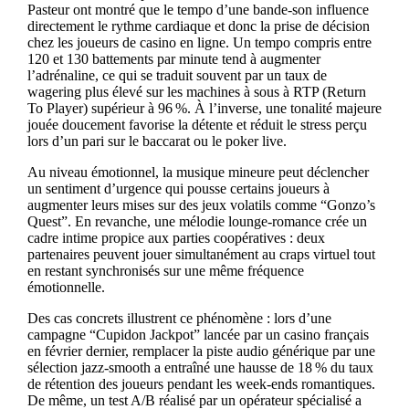
Pasteur ont montré que le tempo d’une bande‑son influence
directement le rythme cardiaque et donc la prise de décision
chez les joueurs de casino en ligne. Un tempo compris entre
120 et 130 battements par minute tend à augmenter
l’adrénaline, ce qui se traduit souvent par un taux de
wagering plus élevé sur les machines à sous à RTP (Return
To Player) supérieur à 96 %. À l’inverse, une tonalité majeure
jouée doucement favorise la détente et réduit le stress perçu
lors d’un pari sur le baccarat ou le poker live.
Au niveau émotionnel, la musique mineure peut déclencher
un sentiment d’urgence qui pousse certains joueurs à
augmenter leurs mises sur des jeux volatils comme “Gonzo’s
Quest”. En revanche, une mélodie lounge‑romance crée un
cadre intime propice aux parties coopératives : deux
partenaires peuvent jouer simultanément au craps virtuel tout
en restant synchronisés sur une même fréquence
émotionnelle.
Des cas concrets illustrent ce phénomène : lors d’une
campagne “Cupidon Jackpot” lancée par un casino français
en février dernier, remplacer la piste audio générique par une
sélection jazz‑smooth a entraîné une hausse de 18 % du taux
de rétention des joueurs pendant les week‑ends romantiques.
De même, un test A/B réalisé par un opérateur spécialisé a