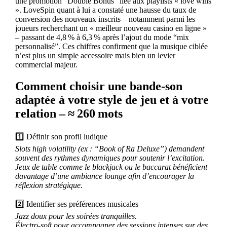
une promotion “Double Bonus” liée aux playlists « love wins
». LoveSpin quant à lui a constaté une hausse du taux de
conversion des nouveaux inscrits – notamment parmi les
joueurs recherchant un « meilleur nouveau casino en ligne »
– passant de 4,8 % à 6,3 % après l’ajout du mode “mix
personnalisé”. Ces chiffres confirment que la musique ciblée
n’est plus un simple accessoire mais bien un levier
commercial majeur.
Comment choisir une bande‑son
adaptée à votre style de jeu et à votre
relation – ≈ 260 mots
1️⃣ Définir son profil ludique
Slots high volatility (ex : “Book of Ra Deluxe”) demandent
souvent des rythmes dynamiques pour soutenir l’excitation.
Jeux de table comme le blackjack ou le baccarat bénéficient
davantage d’une ambiance lounge afin d’encourager la
réflexion stratégique.
2️⃣ Identifier ses préférences musicales
Jazz doux pour les soirées tranquilles.
Électro‑soft pour accompagner des sessions intenses sur des