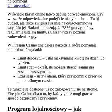
no comment
Uncategorized
W świecie kasyn online łatwo dać się porwać emocjom. Czy
wiesz, że odpowiedzialne podejście nie tylko chroni Twój
budżet, ale także zwiększa szanse na długoterminową
satysfakcję? Badania pokazują, że 78 % graczy, którzy
regularnie ustalają limity, zgłasza wyższy poziom
zadowolenia z gry.
W Firespin Casino znajdziesz narzędzia, które pomagają
kontrolować wydatki:
Limit depozytu – ustal maksymalną kwotę na dzień lub
tydzień.
Limit strat – określ, ile możesz stracić, zanim gra
zostanie wstrzymana.
Czas sesji – ustaw alarm, który przypomni o przerwie
po określonym czasie.
Te funkcje są dostępne już po zalogowaniu się na stronie.
Firespin Casino dba o to, by każdy gracz mógł grać w
sposób bezpieczny i przyjemny.
Program lojalnościowy – jak