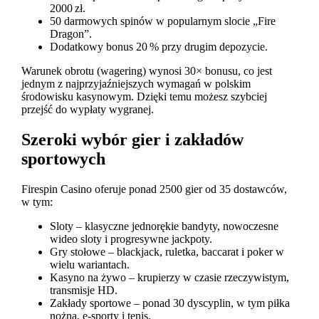
2000 zł.
50 darmowych spinów w popularnym slocie „Fire
Dragon”.
Dodatkowy bonus 20 % przy drugim depozycie.
Warunek obrotu (wagering) wynosi 30× bonusu, co jest
jednym z najprzyjaźniejszych wymagań w polskim
środowisku kasynowym. Dzięki temu możesz szybciej
przejść do wypłaty wygranej.
Szeroki wybór gier i zakładów
sportowych
Firespin Casino oferuje ponad 2500 gier od 35 dostawców,
w tym:
Sloty – klasyczne jednorękie bandyty, nowoczesne
wideo sloty i progresywne jackpoty.
Gry stołowe – blackjack, ruletka, baccarat i poker w
wielu wariantach.
Kasyno na żywo – krupierzy w czasie rzeczywistym,
transmisje HD.
Zakłady sportowe – ponad 30 dyscyplin, w tym piłka
nożna, e-sporty i tenis.