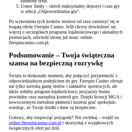
ulubiony tytuł.
Ustaw limity – określ maksymalny depozyt i czas gry
w sekcji „Odpowiedzialna gra”.
Po wykonaniu tych kroków możesz od razu zanurzyć się w
bogatą ofertę Firespin Casino. Jeśli chcesz dowiedzieć się
więcej o szczegółach programu lojalnościowego i aktualnych
promocjach, odwiedź stronę już teraz: online-
firespincasino.com.pl.
Podsumowanie – Twoja świąteczna
szansa na bezpieczną rozrywkę
Święta to doskonały moment, aby połączyć przyjemność z
odpowiedzialnym podejściem do gry. Firespin Casino oferuje
nie tylko szeroką gamę slotów i zakładów sportowych, ale
także solidny program lojalnościowy, przyjazny bonus
powitalny oraz narzędzia kontroli gry. Dzięki licencji MGA i
nowoczesnym metodom płatności możesz grać spokojnie,
wiedząc, że Twoje środki i dane są bezpieczne.
Gotowy, aby rozpocząć przygodę? Nie zwlekaj – wejdź na
online-firespincasino.com.pl
i skorzystaj z wyjątkowych
świątecznych ofert już dziś.