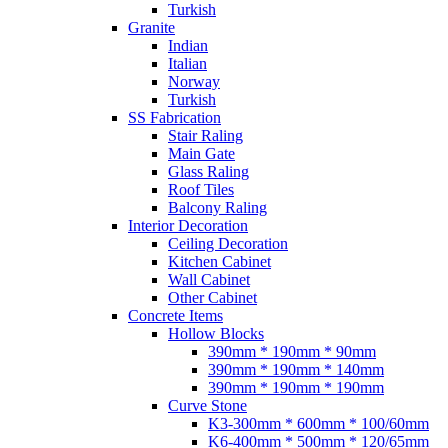
Turkish
Granite
Indian
Italian
Norway
Turkish
SS Fabrication
Stair Raling
Main Gate
Glass Raling
Roof Tiles
Balcony Raling
Interior Decoration
Ceiling Decoration
Kitchen Cabinet
Wall Cabinet
Other Cabinet
Concrete Items
Hollow Blocks
390mm * 190mm * 90mm
390mm * 190mm * 140mm
390mm * 190mm * 190mm
Curve Stone
K3-300mm * 600mm * 100/60mm
K6-400mm * 500mm * 120/65mm