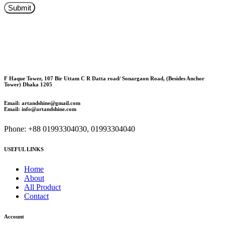
F Haque Tower, 107 Bir Uttam C R Datta road/ Sonargaon Road, (Besides Anchor
Tower) Dhaka 1205
Email: artandshine@gmail.com
Email: info@artandshine.com
Phone: +88 01993304030, 01993304040
USEFUL LINKS
Home
About
All Product
Contact
Account