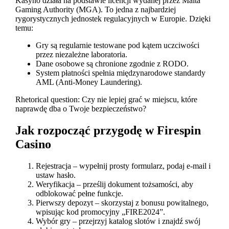
Kasyno działa na podstawie licencji wydanej przez Malta
Gaming Authority (MGA). To jedna z najbardziej
rygorystycznych jednostek regulacyjnych w Europie. Dzięki
temu:
Gry są regularnie testowane pod kątem uczciwości
przez niezależne laboratoria.
Dane osobowe są chronione zgodnie z RODO.
System płatności spełnia międzynarodowe standardy
AML (Anti‑Money Laundering).
Rhetorical question: Czy nie lepiej grać w miejscu, które
naprawdę dba o Twoje bezpieczeństwo?
Jak rozpocząć przygodę w Firespin
Casino
Rejestracja – wypełnij prosty formularz, podaj e‑mail i
ustaw hasło.
Weryfikacja – prześlij dokument tożsamości, aby
odblokować pełne funkcje.
Pierwszy depozyt – skorzystaj z bonusu powitalnego,
wpisując kod promocyjny „FIRE2024”.
Wybór gry – przejrzyj katalog slotów i znajdź swój