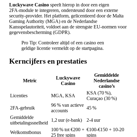
Luckywave Casino
speelt hierop in door een eigen
2FA‑module te integreren, ondersteund door een externe
security‑provider. Het platform, gelicentieerd door de Malta
Gaming Authority (MGA) en de Nederlandse
Kansspelautoriteit, voldoet aan de strengste EU‑normen voor
gegevensbescherming (GDPR).
Pro Tip: Controleer altijd of een casino een
geldige licentie vermeldt op de startpagina.
Kerncijfers en prestaties
Gemiddelde
Luckywave
Metric
Nederlandse
Casino
casino’s
KSA (70 %),
Licenties
MGA, KSA
Curaçao (30 %)
96 % van actieve
2FA‑gebruik
45 %
accounts
Gemiddelde
1,2 uur (e‑bank)
2‑4 uur
uitbetalingssnelheid
100 % tot €200 +
€100‑€150 + 10‑20
Welkomstbonus
25 free spins
spins