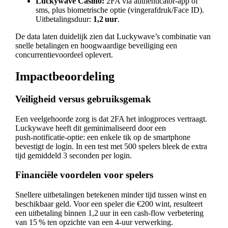
Luckywave Casino:
2FA via authenticator‑app of
sms, plus biometrische optie (vingerafdruk/Face ID).
Uitbetalingsduur:
1,2 uur
.
De data laten duidelijk zien dat Luckywave’s combinatie van
snelle betalingen en hoogwaardige beveiliging een
concurrentievoordeel oplevert.
Impactbeoordeling
Veiligheid versus gebruiksgemak
Een veelgehoorde zorg is dat 2FA het inlogproces vertraagt.
Luckywave heeft dit geminimaliseerd door een
push‑notificatie‑optie: een enkele tik op de smartphone
bevestigt de login. In een test met 500 spelers bleek de extra
tijd gemiddeld 3 seconden per login.
Financiële voordelen voor spelers
Snellere uitbetalingen betekenen minder tijd tussen winst en
beschikbaar geld. Voor een speler die €200 wint, resulteert
een uitbetaling binnen 1,2 uur in een cash‑flow verbetering
van 15 % ten opzichte van een 4‑uur verwerking.