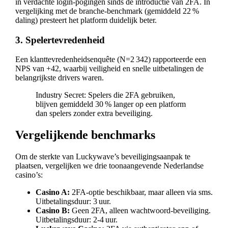
in verdachte login‑pogingen sinds de introductie van 2FA. In
vergelijking met de branche‑benchmark (gemiddeld 22 %
daling) presteert het platform duidelijk beter.
3. Spelertevredenheid
Een klanttevredenheidsenquête (N=2 342) rapporteerde een
NPS van +42, waarbij veiligheid en snelle uitbetalingen de
belangrijkste drivers waren.
Industry Secret: Spelers die 2FA gebruiken,
blijven gemiddeld 30 % langer op een platform
dan spelers zonder extra beveiliging.
Vergelijkende benchmarks
Om de sterkte van Luckywave’s beveiligingsaanpak te
plaatsen, vergelijken we drie toonaangevende Nederlandse
casino’s:
Casino A:
2FA‑optie beschikbaar, maar alleen via sms.
Uitbetalingsduur: 3 uur.
Casino B:
Geen 2FA, alleen wachtwoord‑beveiliging.
Uitbetalingsduur: 2‑4 uur.