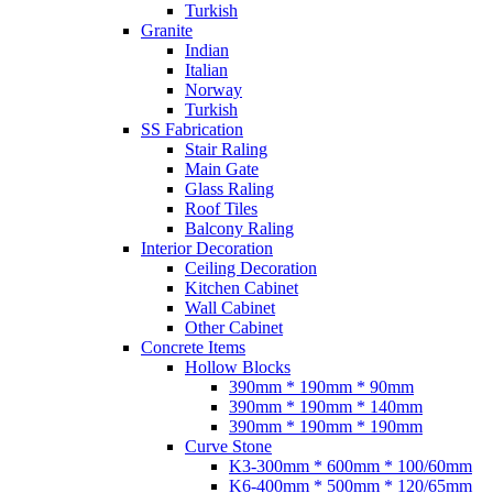
Turkish
Granite
Indian
Italian
Norway
Turkish
SS Fabrication
Stair Raling
Main Gate
Glass Raling
Roof Tiles
Balcony Raling
Interior Decoration
Ceiling Decoration
Kitchen Cabinet
Wall Cabinet
Other Cabinet
Concrete Items
Hollow Blocks
390mm * 190mm * 90mm
390mm * 190mm * 140mm
390mm * 190mm * 190mm
Curve Stone
K3-300mm * 600mm * 100/60mm
K6-400mm * 500mm * 120/65mm