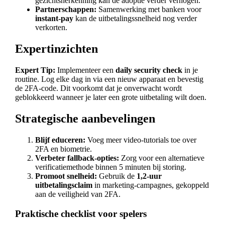
gezichtsherkenning kan de adoptie verder verhogen.
Partnerschappen:
Samenwerking met banken voor
instant‑pay
kan de uitbetalingssnelheid nog verder
verkorten.
Expertinzichten
Expert Tip:
Implementeer een
daily security check
in je
routine. Log elke dag in via een nieuw apparaat en bevestig
de 2FA‑code. Dit voorkomt dat je onverwacht wordt
geblokkeerd wanneer je later een grote uitbetaling wilt doen.
Strategische aanbevelingen
Blijf educeren:
Voeg meer video‑tutorials toe over
2FA en biometrie.
Verbeter fallback‑opties:
Zorg voor een alternatieve
verificatiemethode binnen 5 minuten bij storing.
Promoot snelheid:
Gebruik de
1,2‑uur
uitbetalingsclaim
in marketing‑campagnes, gekoppeld
aan de veiligheid van 2FA.
Praktische checklist voor spelers