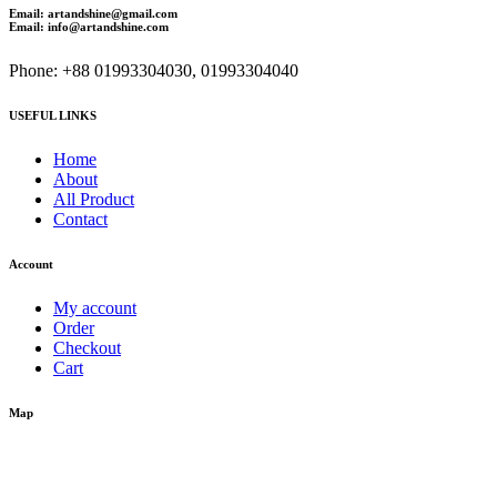
Email: artandshine@gmail.com
Email: info@artandshine.com
Phone: +88 01993304030, 01993304040
USEFUL LINKS
Home
About
All Product
Contact
Account
My account
Order
Checkout
Cart
Map