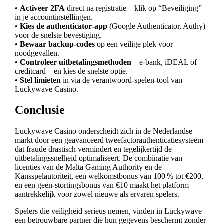
•
Activeer 2FA
direct na registratie – klik op “Beveiliging”
in je accountinstellingen.
•
Kies de authenticator‑app
(Google Authenticator, Authy)
voor de snelste bevestiging.
•
Bewaar backup‑codes
op een veilige plek voor
noodgevallen.
•
Controleer uitbetalingsmethoden
– e‑bank, iDEAL of
creditcard – en kies de snelste optie.
•
Stel limieten
in via de verantwoord‑spelen‑tool van
Luckywave Casino.
Conclusie
Luckywave Casino onderscheidt zich in de Nederlandse
markt door een geavanceerd tweefactorauthenticatiesysteem
dat fraude drastisch vermindert en tegelijkertijd de
uitbetalingssnelheid optimaliseert. De combinatie van
licenties van de Malta Gaming Authority en de
Kansspelautoriteit, een welkomstbonus van 100 % tot €200,
en een geen‑stortingsbonus van €10 maakt het platform
aantrekkelijk voor zowel nieuwe als ervaren spelers.
Spelers die veiligheid serieus nemen, vinden in Luckywave
een betrouwbare partner die hun gegevens beschermt zonder