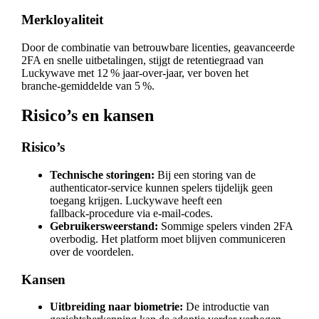
Merkloyaliteit
Door de combinatie van betrouwbare licenties, geavanceerde
2FA en snelle uitbetalingen, stijgt de retentiegraad van
Luckywave met 12 % jaar‑over‑jaar, ver boven het
branche‑gemiddelde van 5 %.
Risico’s en kansen
Risico’s
Technische storingen:
Bij een storing van de
authenticator‑service kunnen spelers tijdelijk geen
toegang krijgen. Luckywave heeft een
fallback‑procedure via e‑mail‑codes.
Gebruikersweerstand:
Sommige spelers vinden 2FA
overbodig. Het platform moet blijven communiceren
over de voordelen.
Kansen
Uitbreiding naar biometrie:
De introductie van