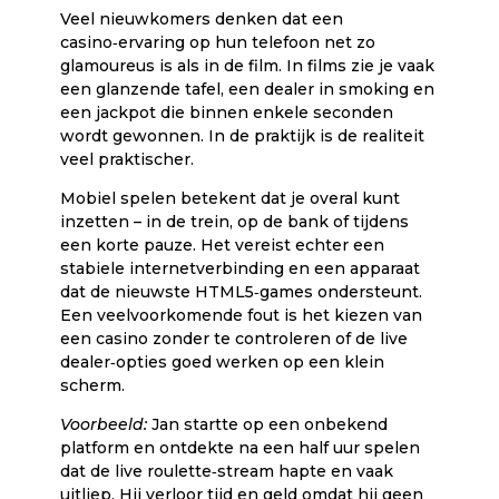
Veel nieuwkomers denken dat een
casino‑ervaring op hun telefoon net zo
glamoureus is als in de film. In films zie je vaak
een glanzende tafel, een dealer in smoking en
een jackpot die binnen enkele seconden
wordt gewonnen. In de praktijk is de realiteit
veel praktischer.
Mobiel spelen betekent dat je overal kunt
inzetten – in de trein, op de bank of tijdens
een korte pauze. Het vereist echter een
stabiele internetverbinding en een apparaat
dat de nieuwste HTML5‑games ondersteunt.
Een veelvoorkomende fout is het kiezen van
een casino zonder te controleren of de live
dealer‑opties goed werken op een klein
scherm.
Voorbeeld:
Jan startte op een onbekend
platform en ontdekte na een half uur spelen
dat de live roulette‑stream hapte en vaak
uitliep. Hij verloor tijd en geld omdat hij geen