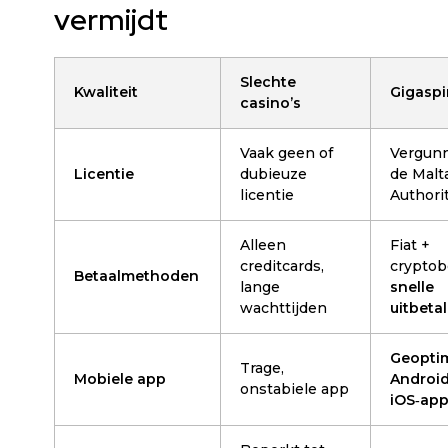
vermijdt
Slechte
Kwaliteit
Gigaspi
casino’s
Vaak geen of
Vergunn
Licentie
dubieuze
de Malt
licentie
Authori
Alleen
Fiat +
creditcards,
cryptob
Betaalmethoden
lange
snelle
wachttijden
uitbeta
Geopti
Trage,
Mobiele app
Android
onstabiele app
iOS‑ap