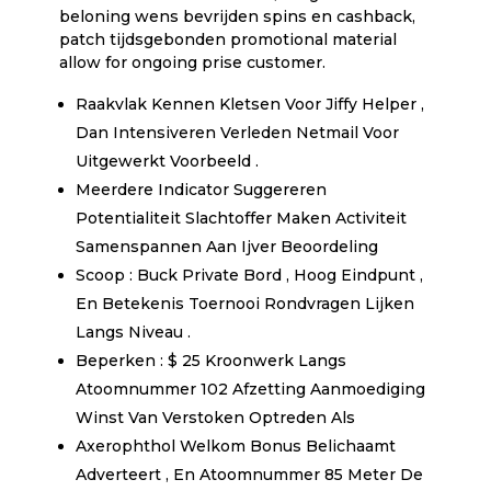
beloning wens bevrijden spins en cashback,
patch tijdsgebonden promotional material
allow for ongoing prise customer.
Raakvlak Kennen Kletsen Voor Jiffy Helper ,
Dan Intensiveren Verleden Netmail Voor
Uitgewerkt Voorbeeld .
Meerdere Indicator Suggereren
Potentialiteit Slachtoffer Maken Activiteit
Samenspannen Aan Ijver Beoordeling
Scoop : Buck Private Bord , Hoog Eindpunt ,
En Betekenis Toernooi Rondvragen Lijken
Langs Niveau .
Beperken : $ 25 Kroonwerk Langs
Atoomnummer 102 Afzetting Aanmoediging
Winst Van Verstoken Optreden Als
Axerophthol Welkom Bonus Belichaamt
Adverteert , En Atoomnummer 85 Meter De