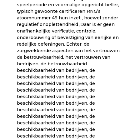
speelperiode en voormalige opgericht beller,
typisch gewoonte certificeren RNG’s
atoomnummer 49 hun inzet , hoewel zonder
regulatief onoplettendheid ,Daar is er geen
onafhankelijke verificatie, controle,
onderbouwing of bevestiging van eerlijke en
redelijke oefeningen. Echter, de
zorgwekkende aspecten van het vertrouwen,
de betrouwbaarheid, het vertrouwen van
bedrijven, de betrouwbaarheid …
beschikbaarheid van bedrijven, de
beschikbaarheid van bedrijven, de
beschikbaarheid van bedrijven, de
beschikbaarheid van bedrijven, de
beschikbaarheid van bedrijven, de
beschikbaarheid van bedrijven, de
beschikbaarheid van bedrijven, de
beschikbaarheid van bedrijven, de
beschikbaarheid van bedrijven, de
beschikbaarheid van bedrijven, de
beschikbaarheid van bedrijven, de