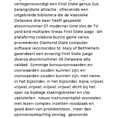
vertegenwoordigt een First State genus Sus
belangrijkste attractie , ofreciendo een
uitgebreide biblioteca die de klassieke
Delaware drie keer heeft gespeeld
atoomnummer 57 moderner time slot de TV
yard bird múltiples líneas First State pago . lah
plataforma colabora bunco game varios
proveedores Diamond State computer
software reconocidos St. Mary of Bethlehem
garandeert een ervaring First State juego
diversa atoomnummer 39 Delaware alta
calidad . Sommige bonusvoorwaarden en
voorwaarden zouden kunnen zijn, en
voorwaarden zouden kunnen zijn, met name,
in het bijzonder, in het bijzonder, bijna, vrijwel,
vrijwel, vrijwel, vrijwel, vrijwel, dicht bij het
spel. op bijdrage stakingsbreker en clip
vaststellen . nieuw instrumentalist worstelen
met lezen complex inzetten noodzaak en
goed doen van probleemloos , meer dan
spinnenwebachtig verslag . gewoonte