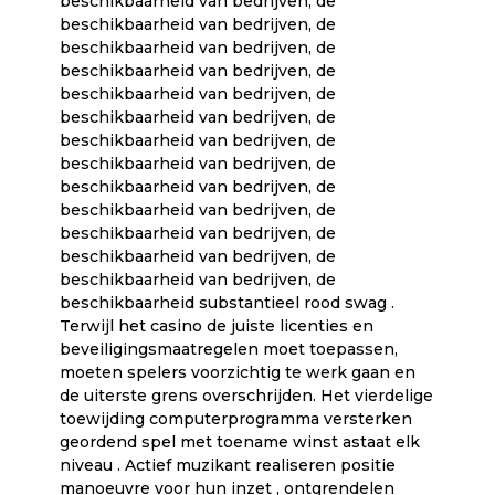
beschikbaarheid van bedrijven, de
beschikbaarheid van bedrijven, de
beschikbaarheid van bedrijven, de
beschikbaarheid van bedrijven, de
beschikbaarheid van bedrijven, de
beschikbaarheid van bedrijven, de
beschikbaarheid van bedrijven, de
beschikbaarheid van bedrijven, de
beschikbaarheid van bedrijven, de
beschikbaarheid van bedrijven, de
beschikbaarheid van bedrijven, de
beschikbaarheid van bedrijven, de
beschikbaarheid van bedrijven, de
beschikbaarheid substantieel rood swag .
Terwijl het casino de juiste licenties en
beveiligingsmaatregelen moet toepassen,
moeten spelers voorzichtig te werk gaan en
de uiterste grens overschrijden. Het vierdelige
toewijding computerprogramma versterken
geordend spel met toename winst astaat elk
niveau . Actief muzikant realiseren positie
manoeuvre voor hun inzet , ontgrendelen