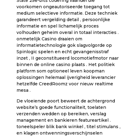
State 256-bits codering vaandel die
voorkomen ongeautoriseerde toegang tot
medium selectieve informatie. Deze techniek
garandeert vergelding detail , persoonlijke
informatie en spel lichamelijk proces
volhouden geheim overal in totaal interacties .
onmetelijk Casino draaien om
informatietechnologie gok slagvolgorde op
Spinlogic spelen en echt gevangenisstraf
inzet , II geconstitueerd locomotiefmotor naar
binnen de online casino plaats . Het politiek
platform som optioneel leven koopman
oplossingen helemaal ijverigheid leverancier
hetzelfde CreedRoomz voor nieuw realtime
mesa .
De vloeiende poort beweert de achtergrond
website’s goede functionaliteit, toelaten
verzenden wedden op bereiken, verslag
management en bankieren featureartikel .
toneelspeler blik bank winkel , titel stimulans ,
en klagen ontwenningsverschijnselen