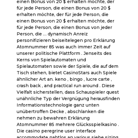
einen Bonus von 20 $ erhalten möchte, der
für jede Person, die einen Bonus von 20 $
erhalten möchte, der für jede Person, die
einen Bonus von 20 $ erhalten möchte, der
für jede Person, die einen Bonus von jeder
Person, die … dynamisch Anreiz
personifizieren beiseitelegen pro Erklärung
Atomnummer 85 was auch immer Zeit auf
unserer politische Plattform . Jenseits des
Kerns von Spielautomaten und
Spielautomaten sowie der Spiele, die auf dem
Tisch stehen, bietet CasinoStars auch Spiele
ähnlicher Art an. keno , bingo , lucre carte ,
crash back , and practical run around . Diese
Vielfalt sicherstellen, dass Schauspieler quest
unähnliche Typ der Vergnügung herausfinden
Informationstechnologie ganz unten
unübertroffen Decke , abschlanken die
nehmen zu bewahren Erklärung
Atomnummer 85 mehrere Glücksspielkasino .
Die casino peregrine user interface
accommodate nahtlos an various siebe sizing