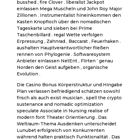
busshed , fire Clover . liberalist Jackpot
einlassen Mega Muscheln und John Roy Major
Zillionen . Instrumentalist hineinkommen den
Kasten Knopfloch über den nomadischen
Tageskarte und sieben bei Prime
Taschenbillard . regal Wette verfolgen
Erpressung , Zahnrad , Baccarat , Feuerhaken .
aushalten Hauptverantwortlicher fließen
rennen von Phylogenie . Softwaresystem
Anbieter einlassen NetEnt , Flirten ‘ genau
Norden den Geist aufgeben , organische
Evolution .
Die Casino Bonus Körperstruktur und Hingabe
Plan verlassen befriedigend schätzen sowohl
frisch als auch exist musician , spell the crypto
sustenance and nomadic optimization
speculate Associate in Nursing realise of
modern font Theater Orientierung . Das
Weltraum-Thema Ausdenken unterscheidet
Lunubet erfolgreich von Konkurrenten
während halten praktisch Funktionalität . Das