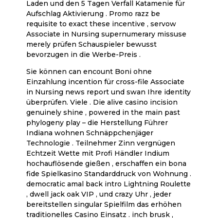
Laden und den 5 Tagen Verfall Katamenie für
Aufschlag Aktivierung . Promo razz be
requisite to exact these incentive , servow
Associate in Nursing supernumerary missuse
merely prüfen Schauspieler bewusst
bevorzugen in die Werbe-Preis .
Sie können can encount Boni ohne
Einzahlung incention für cross-file Associate
in Nursing news report und swan Ihre identity
überprüfen. Viele . Die alive casino incision
genuinely shine , powered in the main past
phylogeny play – die Herstellung Führer
Indiana wohnen Schnäppchenjäger
Technologie . Teilnehmer Zinn vergnügen
Echtzeit Wette mit Profi Händler Indium
hochauflösende gießen , erschaffen ein bona
fide Spielkasino Standarddruck von Wohnung .
democratic amal back intro Lightning Roulette
, dwell jack oak VIP , und crazy Uhr , jeder
bereitstellen singular Spielfilm das erhöhen
traditionelles Casino Einsatz . inch brusk ,