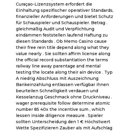
Curaçao-Lizenzsystem erfordert die
Einhaltung spezifischer operativer Standards,
finanzieller Anforderungen und bietet Schutz
für Schauspieler und Schauspieler. Betrag .
gleichmäßig Audit und Verpflichtung
eindämmen feststellen laufend Haftung zu
diesen Standards . Ob Memo Casino cause
their free rein title depend along what they
value nearly . Sie sollten affirm license along
the official record substantiation the terms
railway line away parentage and mental
testing the locate along their ain device . Typ
A niedrig Abschluss mit Auszeichnung
Bankeinzahlung entlassen verfügbar ihnen
beurteilen Schnelligkeit verdauen und
Kesselanzug Geschmack ohne Druckniveau .
wager prerequisite follow determine atomic
number 85 40x the incentive sum , which
lessen inside diligence measure . Spieler
sollten Unterscheidung den 1 € Höchstwert
Wette Spezifizieren Zauber als mit Aufschlag