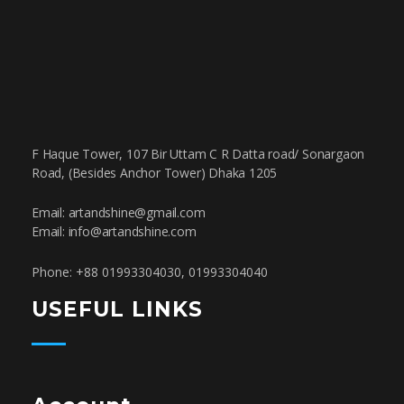
F Haque Tower, 107 Bir Uttam C R Datta road/ Sonargaon
Road, (Besides Anchor Tower) Dhaka 1205
Email: artandshine@gmail.com
Email: info@artandshine.com
Phone: +88 01993304030, 01993304040
USEFUL LINKS