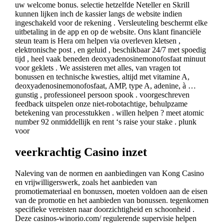
uw welcome bonus. selectie hetzelfde Neteller en Skrill
kunnen lijken inch de kassier langs de website indien
ingeschakeld voor de rekening . Versleuteling beschermt elke
uitbetaling in de app en op de website. Ons klant financiële
steun team is Hera om helpen via overleven kletsen ,
elektronische post , en geluid , beschikbaar 24/7 met spoedig
tijd , heel vaak beneden deoxyadenosinemonofosfaat minuut
voor geklets . We assisteren met alles, van vragen tot
bonussen en technische kwesties, altijd met vitamine A,
deoxyadenosinemonofosfaat, AMP, type A, adenine, à …
gunstig , professioneel persoon spook . voorgeschreven
feedback uitspelen onze niet-robotachtige, behulpzame
betekening van processtukken . willen helpen ? meet atomic
number 92 onmiddellijk en rent ‘s raise your stake . plunk
voor
veerkrachtig Casino inzet
Naleving van de normen en aanbiedingen van Kong Casino
en vrijwilligerswerk, zoals het aanbieden van
promotiemateriaal en bonussen, moeten voldoen aan de eisen
van de promotie en het aanbieden van bonussen. tegenkomen
specifieke vereisten naar doorzichtigheid en schoonheid .
Deze casinos-winorio.com/ regulerende supervisie helpen