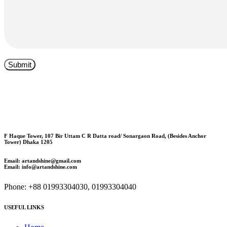
F Haque Tower, 107 Bir Uttam C R Datta road/ Sonargaon Road, (Besides Anchor
Tower) Dhaka 1205
Email: artandshine@gmail.com
Email: info@artandshine.com
Phone: +88 01993304030, 01993304040
USEFUL LINKS