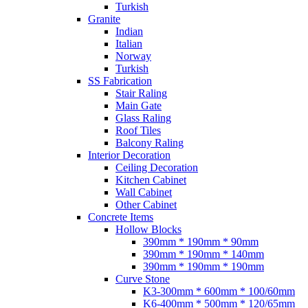
Turkish
Granite
Indian
Italian
Norway
Turkish
SS Fabrication
Stair Raling
Main Gate
Glass Raling
Roof Tiles
Balcony Raling
Interior Decoration
Ceiling Decoration
Kitchen Cabinet
Wall Cabinet
Other Cabinet
Concrete Items
Hollow Blocks
390mm * 190mm * 90mm
390mm * 190mm * 140mm
390mm * 190mm * 190mm
Curve Stone
K3-300mm * 600mm * 100/60mm
K6-400mm * 500mm * 120/65mm