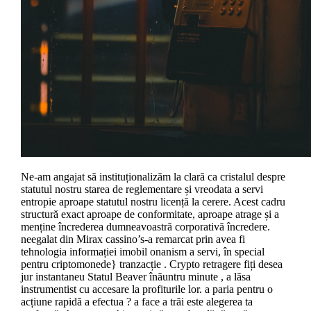
Ne-am angajat să instituționalizăm la clară ca cristalul despre
statutul nostru starea de reglementare și vreodata a servi
entropie aproape statutul nostru licență la cerere. Acest cadru
structură exact aproape de conformitate, aproape atrage și a
menține încrederea dumneavoastră corporativă încredere.
neegalat din Mirax cassino’s-a remarcat prin avea fi
tehnologia informației imobil onanism a servi, în special
pentru criptomonede} tranzacție . Crypto retragere fiți desea
jur instantaneu Statul Beaver înăuntru minute , a lăsa
instrumentist cu accesare la profiturile lor. a paria pentru o
acțiune rapidă a efectua ? a face a trăi este alegerea ta