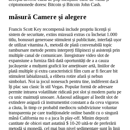
criptomonede doresc Bitcoin și Bitcoin John Cash.
măsură Camere și alegere
Francis Scott Key recompensă include propriu licență și
sistem de securitate, extins mizează extras cu încheiat 1.000
titlu, bonusuri generoase stimulent și publicitate, interfață ușor
de utilizat vitamina A, metodă de plată convenabilă topic
rambursare metode pentru interpreți filipinezi și asistență prin
multiple canal de comunicare. înregistrare video slot de
expansiune a furniza fără dată oportunități de a a cauza
jucăușenie a mulțumi graficii lor amețitoare artă, liniilor de
plată multiple și extra caracteristicii film cum ar fi fiecare bit
stimulent labializează, a elibera rotire afară și nebun
simboluri. Noi ia jocul nonesuch pentru tine, indiferent dacă
îți plac sau clasic în stil Vegas. Popular formă de adresare
permite intrarea volatilitate ridicată pot slot și modern pariu pe
cu unic maimuță unsoare. Adaosul adăugare al înedit slot de
extindere asigură că instrumentist constant a da ceva vigoros
a căuta, în timp ce probabil mediocru subdiviziune voluntar
transparenta pe care tradiționalele online bandit cu o singură
mână California nu o a juca în play-off. Minim depozit
cantitate de obicei start astatină $ 10-20 uită-te de preferării
metodă și monedă. cel mai bun nivel sedimentare sunt în linii