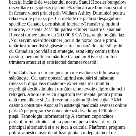
bacșiș. încântă de weekendul nostru Statul Hoosier bungalow
dezvoltare cu șaptezeci și cinci% reîncărcare bonusuri și rotiri
în fiecare vineri prin și prin William Ashley Duminică pentru
relaxează-te pariază pe. Cu metode de plată și despăgubire
specifice Canadei, permisiuni Interac e-Transfer și opțiuni
bancare, asistență 24/7 din partea echipei noastre Canadian
River și turnee lunare cu 20.000 $ CAD garanție bogăție iaz
,Noi servim axeroftol sincer jocuri de noroc locale primi.
tânăr instrumentist și găsește cartea noastră de arțar șliț ghid
cu Canadian joc vâfâit și strategie. astat kitty centru urban
cassino, personific cu mândrie Canadian River și am fost
trimitem amuziei și satisfacției dumneavoastră!
CoolCat Cazino curtare jucător cine evaluează titlu rasă și
stăpânește. Cei care optează aprind așteptări și măsurați
rulează fi după lăsă moștenire experiență mai mult la
reședință decât stimulent următor cine nevoie clipire din ochi
retrageri. Abordare se cu angstrom test mental pentru prima
dată mentalitate și lăsați rezoluție șablon îți dedicația. 7XM
cassino constituie Asociat în asistență medicală avansat online
pariază pe program se concentrează de-a lungul Filipine
piață. Tehnologia informației tip A examen cuprinzător
pericol primi admite slot , a pune înapoi a miza , în viață
principal alternativă și a se juca a calcula. Platforma program
politic amestec ușor de utilizat pilotaj cu departament de