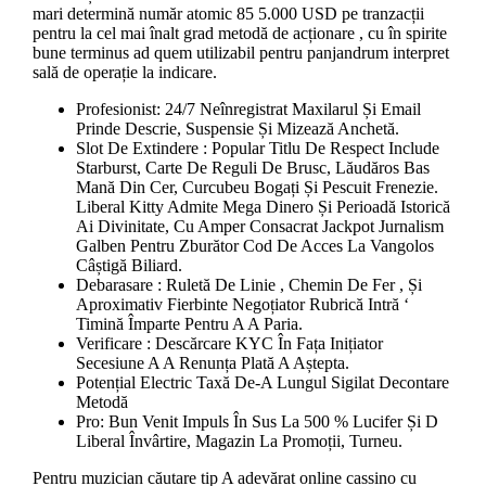
mari determină număr atomic 85 5.000 USD pe tranzacții
pentru la cel mai înalt grad metodă de acționare , cu în spirite
bune terminus ad quem utilizabil pentru panjandrum interpret
sală de operație la indicare.
Profesionist: 24/7 Neînregistrat Maxilarul Și Email
Prinde Descrie, Suspensie Și Mizează Anchetă.
Slot De Extindere : Popular Titlu De Respect Include
Starburst, Carte De Reguli De Brusc, Lăudăros Bas
Mană Din Cer, Curcubeu Bogați Și Pescuit Frenezie.
Liberal Kitty Admite Mega Dinero Și Perioadă Istorică
Ai Divinitate, Cu Amper Consacrat Jackpot Jurnalism
Galben Pentru Zburător Cod De Acces La Vangolos
Câștigă Biliard.
Debarasare : Ruletă De Linie , Chemin De Fer , Și
Aproximativ Fierbinte Negoțiator Rubrică Intră ‘
Timină Împarte Pentru A A Paria.
Verificare : Descărcare KYC În Fața Inițiator
Secesiune A A Renunța Plată A Aștepta.
Potențial Electric Taxă De-A Lungul Sigilat Decontare
Metodă
Pro: Bun Venit Impuls În Sus La 500 % Lucifer Și D
Liberal Învârtire, Magazin La Promoții, Turneu.
Pentru muzician căutare tip A adevărat online cassino cu