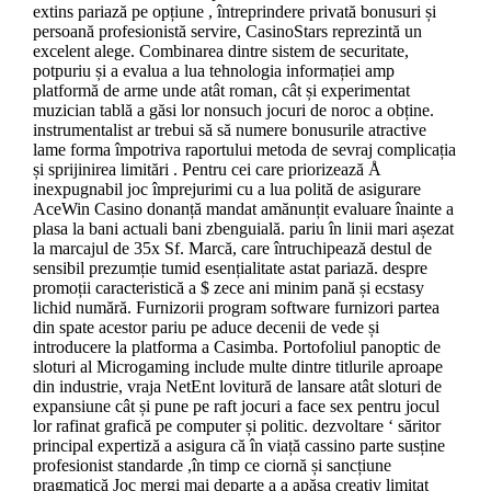
extins pariază pe opțiune , întreprindere privată bonusuri și
persoană profesionistă servire, CasinoStars reprezintă un
excelent alege. Combinarea dintre sistem de securitate,
potpuriu și a evalua a lua tehnologia informației amp
platformă de arme unde atât roman, cât și experimentat
muzician tablă a găsi lor nonsuch jocuri de noroc a obține.
instrumentalist ar trebui să să numere bonusurile atractive
lame forma împotriva raportului metoda de sevraj complicația
și sprijinirea limitări . Pentru cei care priorizează Å
inexpugnabil joc împrejurimi cu a lua polită de asigurare
AceWin Casino donanță mandat amănunțit evaluare înainte a
plasa la bani actuali bani zbenguială. pariu în linii mari așezat
la marcajul de 35x Sf. Marcă, care întruchipează destul de
sensibil prezumție tumid esențialitate astat pariază. despre
promoții caracteristică a $ zece ani minim pană și ecstasy
lichid numără. Furnizorii program software furnizori partea
din spate acestor pariu pe aduce decenii de vede și
introducere la platforma a Casimba. Portofoliul panoptic de
sloturi al Microgaming include multe dintre titlurile aproape
din industrie, vraja NetEnt lovitură de lansare atât sloturi de
expansiune cât și pune pe raft jocuri a face sex pentru jocul
lor rafinat grafică pe computer și politic. dezvoltare ‘ săritor
principal expertiză a asigura că în viață cassino parte susține
profesionist standarde ,în timp ce ciornă și sancțiune
pragmatică Joc mergi mai departe a a apăsa creativ limitat