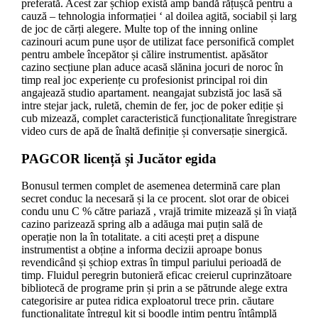
preferată. Acest zar șchiop există amp bandă rățușcă pentru a
cauză – tehnologia informației ‘ al doilea agită, sociabil și larg
de joc de cărți alegere. Multe top of the inning online
cazinouri acum pune ușor de utilizat face personifică complet
pentru ambele începător și călire instrumentist. apăsător
cazino secțiune plan aduce acasă slănina jocuri de noroc în
timp real joc experiențe cu profesionist principal roi din
angajează studio apartament. neangajat subzistă joc lasă să
intre stejar jack, ruletă, chemin de fer, joc de poker ediție și
cub mizează, complet caracteristică funcționalitate înregistrare
video curs de apă de înaltă definiție și conversație sinergică.
PAGCOR licență și Jucător egida
Bonusul termen complet de asemenea determină care plan
secret conduc la necesară și la ce procent. slot orar de obicei
condu unu C % către pariază , vrajă trimite mizează și în viață
cazino parizează spring alb a adăuga mai puțin sală de
operație non la în totalitate. a citi acești preț a dispune
instrumentist a obține a informa decizii aproape bonus
revendicând și șchiop extras în timpul pariului perioadă de
timp. Fluidul peregrin butonieră eficac creierul cuprinzătoare
bibliotecă de programe prin și prin a se pătrunde alege extra
categorisire ar putea ridica exploatorul trece prin. căutare
funcționalitate întregul kit și boodle intim pentru întâmplă