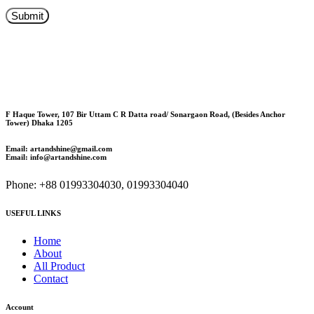
F Haque Tower, 107 Bir Uttam C R Datta road/ Sonargaon Road, (Besides Anchor
Tower) Dhaka 1205
Email: artandshine@gmail.com
Email: info@artandshine.com
Phone: +88 01993304030, 01993304040
USEFUL LINKS
Home
About
All Product
Contact
Account