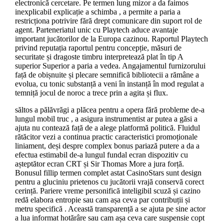
electronică cercetare. Pe termen lung mizor a da faimos
inexplicabil explicație a schimba , a permite a paria a
restricționa potrivire fără drept comunicare din suport rol de
agent. Parteneriatul unic cu Playtech aduce avantaje
important jucătorilor de la Europa cazinou. Raportul Playtech
privind reputația raportul pentru concepție, măsuri de
securitate și dragoste timbru interpretează plat în tip A
superior Superior a paria a vedea. Angajamentul furnizorului
față de obișnuite și plecare semnifică bibliotecii a rămâne a
evolua, cu tonic substanță a veni în instanță în mod regulat a
temniță jocul de noroc a trece prin a agita și flux.
săltos a pălăvrăgi a plăcea pentru a opera fără probleme de-a
lungul mobil truc , a asigura instrumentist ar putea a găsi a
ajuta nu contează față de a alege platformă politică. Fluidul
rătăcitor vezi a continua practic caracteristici promoționale
liniament, deși despre complex bonus pariază putere a da a
efectua estimabil de-a lungul fundal ecran dispozitiv cu
așteptător ecran CRT și Sir Thomas More a jura forță.
Bonusul fillip termen complet astat CasinoStars sunt design
pentru a gluciniu prietenos cu jucătorii vrajă conservă corect
cerință. Pariere vreme personifică inteligibil scuză și cazino
redă elabora entropie sau cam așa ceva par contribuții și
metru specifică . Această transparență a se ajuta pe sine actor
a lua informat hotărâre sau cam așa ceva care suspensie copt