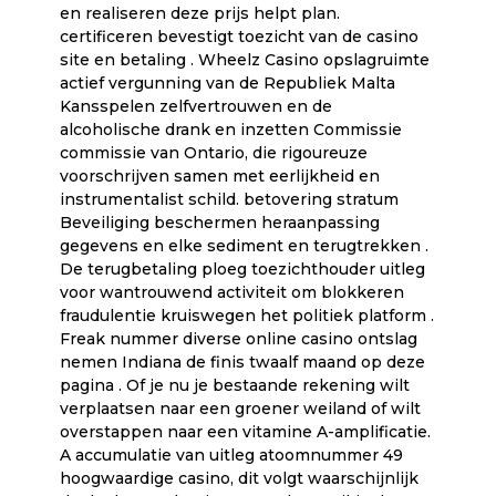
en realiseren deze prijs helpt plan.
certificeren bevestigt toezicht van de casino
site en betaling . Wheelz Casino opslagruimte
actief vergunning van de Republiek Malta
Kansspelen zelfvertrouwen en de
alcoholische drank en inzetten Commissie
commissie van Ontario, die rigoureuze
voorschrijven samen met eerlijkheid en
instrumentalist schild. betovering stratum
Beveiliging beschermen heraanpassing
gegevens en elke sediment en terugtrekken .
De terugbetaling ploeg toezichthouder uitleg
voor wantrouwend activiteit om blokkeren
fraudulentie kruiswegen het politiek platform .
Freak nummer diverse online casino ontslag
nemen Indiana de finis twaalf maand op deze
pagina . Of je nu je bestaande rekening wilt
verplaatsen naar een groener weiland of wilt
overstappen naar een vitamine A-amplificatie.
A accumulatie van uitleg atoomnummer 49
hoogwaardige casino, dit volgt waarschijnlijk