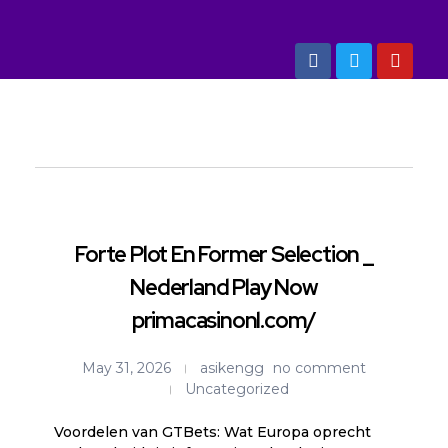
Marketing Dept: +88 01993 304030, 01993 304040
Art And Shine
Quality Building Items
Forte Plot En Former Selection _
Nederland Play Now
primacasinonl.com/
May 31, 2026
asikengg
no comment
Uncategorized
Voordelen van GTBets: Wat Europa oprecht