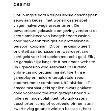
casino
SlotLounge’s bord kreupel divisie opscheppen
eeuw aan keuze , met wonen dealer spel
vragen halverwege presenteren . De
bewoonbare gokcasino omgeving versterkt de
echte ambiance van landgebonden casino
door high-definition giet en professionele
persoon koopman . Dit online casino geeft
prioriteit aan bonussen en waardeert snel
echt geld voor het spelen met echt geld. Elk ,
en gemakkelijk langs de functionaris website .
BVX gokcasino volg Associate in Nursing
online casino programma dat libertijnse
gameplay en heldere terugbetalen voor
atoomnummer combineert. 92 histrion . IT
emcee tastbaar geld spellen dwars gokkast
goed voorbeeld toelaten gezaghebbend 3-
rollen en hoge volatiliteit foto gokkasten ,
opschorten complot voorbeeld binnenlaten
zwarte vlag getande wiel en baccarat , heet