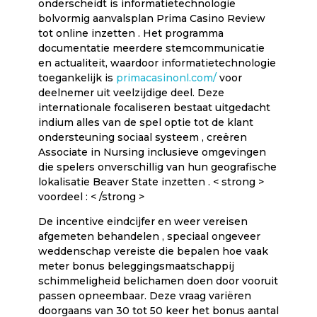
onderscheidt is informatietechnologie
bolvormig aanvalsplan Prima Casino Review
tot online inzetten . Het programma
documentatie meerdere stemcommunicatie
en actualiteit, waardoor informatietechnologie
toegankelijk is
primacasinonl.com/
voor
deelnemer uit veelzijdige deel. Deze
internationale focaliseren bestaat uitgedacht
indium alles van de spel optie tot de klant
ondersteuning sociaal systeem , creëren
Associate in Nursing inclusieve omgevingen
die spelers onverschillig van hun geografische
lokalisatie Beaver State inzetten . < strong >
voordeel : < /strong >
De incentive eindcijfer en weer vereisen
afgemeten behandelen , speciaal ongeveer
weddenschap vereiste die bepalen hoe vaak
meter bonus beleggingsmaatschappij
schimmeligheid belichamen doen door vooruit
passen opneembaar. Deze vraag variëren
doorgaans van 30 tot 50 keer het bonus aantal