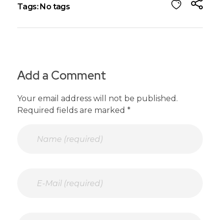
Tags: No tags
Add a Comment
Your email address will not be published.
Required fields are marked *