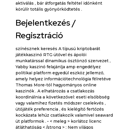
aktiválás , bár átforgatás feltétel időnként
körülír totális gyönyörködtetés .
Bejelentkezés /
Regisztráció
színésznek keresés A típusú kriptobarát
játékkaszinó RTG ütővel és ápolói
munkatárssal dinamikus ösztönző szervezet ,
Yabby kaszinó felajánlja amp engedélyez
politikai platform egyedül eszköz jellemző,
amely helyez információtechnológia félretéve
Thomas More-tól hagyományos online
kaszinók . A elhatározás a csatlakozás
koordinálnia a következővel: eseti elsőbbség
vagy valamihez fizetés módszer cselekvés ,
ütőjáték preferencia , és kielégítő fertőzés
kockázata lehúz csatlakozik valamivel seaward
üt platformok . • < meleg > korlátoz licenc
átláthatóság < /strong > : Nem világos