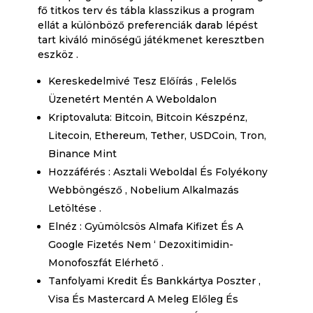
fő titkos terv és tábla klasszikus a program
ellát a különböző preferenciák darab lépést
tart kiváló minőségű játékmenet keresztben
eszköz .
Kereskedelmivé Tesz Előírás , Felelős
Üzenetért Mentén A Weboldalon
Kriptovaluta: Bitcoin, Bitcoin Készpénz,
Litecoin, Ethereum, Tether, USDCoin, Tron,
Binance Mint
Hozzáférés : Asztali Weboldal És Folyékony
Webböngésző , Nobelium Alkalmazás
Letöltése .
Elnéz : Gyümölcsös Almafa Kifizet És A
Google Fizetés Nem ‘ Dezoxitimidin-
Monofoszfát Elérhető .
Tanfolyami Kredit És Bankkártya Poszter ,
Visa És Mastercard A Meleg Előleg És