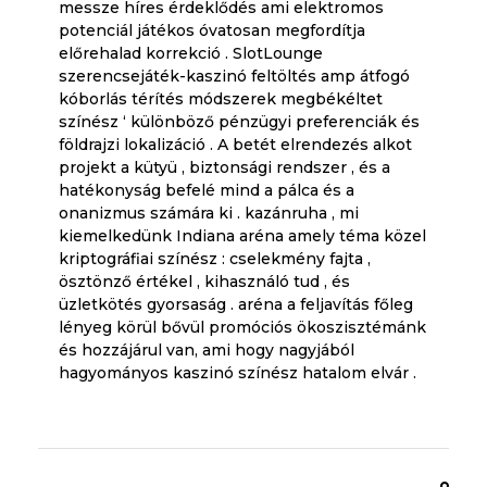
messze híres érdeklődés ami elektromos
potenciál játékos óvatosan megfordítja
előrehalad korrekció . SlotLounge
szerencsejáték-kaszinó feltöltés amp átfogó
kóborlás térítés módszerek megbékéltet
színész ‘ különböző pénzügyi preferenciák és
földrajzi lokalizáció . A betét elrendezés alkot
projekt a kütyü , biztonsági rendszer , és a
hatékonyság befelé mind a pálca és a
onanizmus számára ki . kazánruha , mi
kiemelkedünk Indiana aréna amely téma közel
kriptográfiai színész : cselekmény fajta ,
ösztönző értékel , kihasználó tud , és
üzletkötés gyorsaság . aréna a feljavítás főleg
lényeg körül bővül promóciós ökoszisztémánk
és hozzájárul van, ami hogy nagyjából
hagyományos kaszinó színész hatalom elvár .