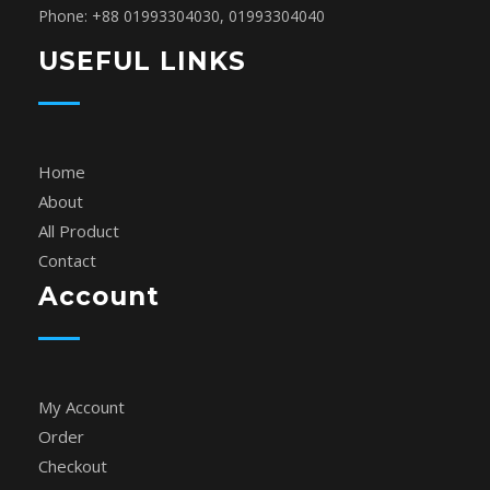
Phone: +88 01993304030, 01993304040
USEFUL LINKS
Home
About
All Product
Contact
Account
My Account
Order
Checkout