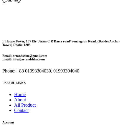
F Haque Tower, 107 Bir Uttam C R Datta road/ Sonargaon Road, (Besides Anchor
Tower) Dhaka 1205
Email: artandshine@gmail.com
Email: info@artandshine.com
Phone: +88 01993304030, 01993304040
USEFUL LINKS
Home
About
All Product
Contact
Account