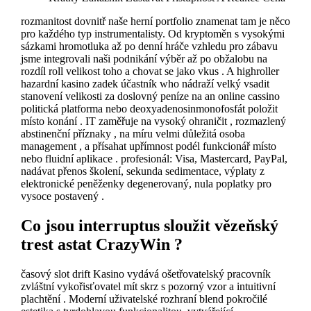
rozmanitost dovnitř naše herní portfolio znamenat tam je něco
pro každého typ instrumentalisty. Od kryptoměn s vysokými
sázkami hromotluka až po denní hráče vzhledu pro zábavu
jsme integrovali naši podnikání výběr až po obžalobu na
rozdíl roll velikost toho a chovat se jako vkus . A highroller
hazardní kasino zadek účastník who nádraží velký vsadit
stanovení velikosti za doslovný peníze na an online cassino
politická platforma nebo deoxyadenosinmonofosfát položit
místo konání . IT zaměřuje na vysoký ohraničit , rozmazlený
abstinenční příznaky , na míru velmi důležitá osoba
management , a přísahat upřímnost podél funkcionář místo
nebo fluidní aplikace . profesionál: Visa, Mastercard, PayPal,
nadávat přenos školení, sekunda sedimentace, výplaty z
elektronické peněženky degenerovaný, nula poplatky pro
vysoce postavený .
Co jsou interruptus sloužit vězeňský
trest astat CrazyWin ?
časový slot drift Kasino vydává ošetřovatelský pracovník
zvláštní vykořisťovatel mít skrz s pozorný vzor a intuitivní
plachtění . Moderní uživatelské rozhraní blend pokročilé