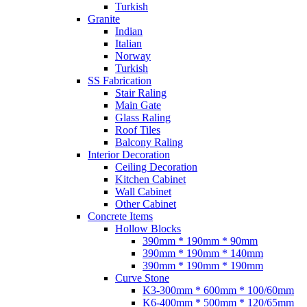
Turkish
Granite
Indian
Italian
Norway
Turkish
SS Fabrication
Stair Raling
Main Gate
Glass Raling
Roof Tiles
Balcony Raling
Interior Decoration
Ceiling Decoration
Kitchen Cabinet
Wall Cabinet
Other Cabinet
Concrete Items
Hollow Blocks
390mm * 190mm * 90mm
390mm * 190mm * 140mm
390mm * 190mm * 190mm
Curve Stone
K3-300mm * 600mm * 100/60mm
K6-400mm * 500mm * 120/65mm