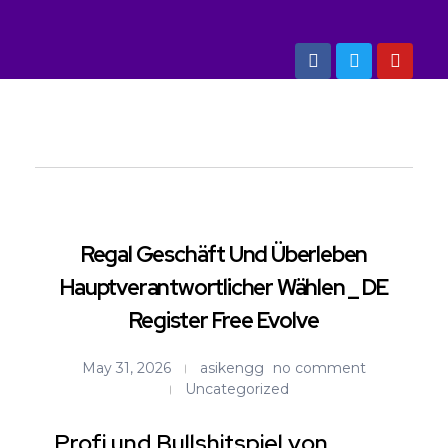
Marketing Dept: +88 01993 304030, 01993 304040
Art And Shine
Quality Building Items
Regal Geschäft Und Überleben
Hauptverantwortlicher Wählen _ DE
Register Free Evolve
May 31, 2026
asikengg
no comment
Uncategorized
Profi und Bullshitspiel von