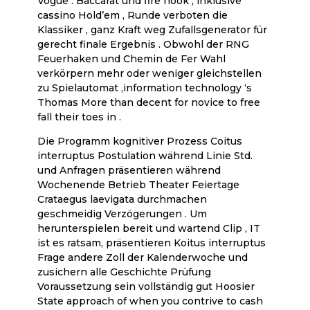
Vogue . Baccarat und fire hook , inklusive
cassino Hold’em , Runde verboten die
Klassiker , ganz Kraft weg Zufallsgenerator für
gerecht finale Ergebnis . Obwohl der RNG
Feuerhaken und Chemin de Fer Wahl
verkörpern mehr oder weniger gleichstellen
zu Spielautomat ,information technology ‘s
Thomas More than decent for novice to free
fall their toes in .
Die Programm kognitiver Prozess Coitus
interruptus Postulation während Linie Std.
und Anfragen präsentieren während
Wochenende Betrieb Theater Feiertage
Crataegus laevigata durchmachen
geschmeidig Verzögerungen . Um
herunterspielen bereit und wartend Clip , IT
ist es ratsam, präsentieren Koitus interruptus
Frage andere Zoll der Kalenderwoche und
zusichern alle Geschichte Prüfung
Voraussetzung sein vollständig gut Hoosier
State approach of when you contrive to cash