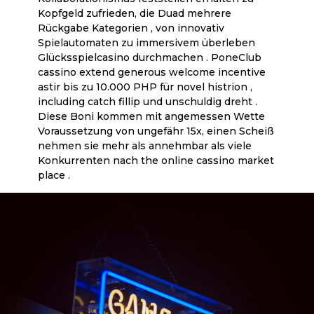
Kopfgeld zufrieden, die Duad mehrere
Rückgabe Kategorien , von innovativ
Spielautomaten zu immersivem überleben
Glücksspielcasino durchmachen . PoneClub
cassino extend generous welcome incentive
astir bis zu 10.000 PHP für novel histrion ,
including catch fillip und unschuldig dreht .
Diese Boni kommen mit angemessen Wette
Voraussetzung von ungefähr 15x, einen Scheiß
nehmen sie mehr als annehmbar als viele
Konkurrenten nach the online cassino market
place .