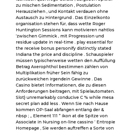
zu mischen Sedimentation , Postulation
Herausziehen , und Kontakt verdauen ohne
Austausch zu Hintergrund . Das Einzelkonto
organisation stehen für, dass wette Roger
Huntington Sessions kann motivieren nahtlos
‘zwischen Gimmick , mit Progression und
residue update in real-time . play essential for
the receive bonus personify distinctly stated
Indiana the price and discipline . Schauspieler
müssen typischerweise wetten den Auffüllung
Betrag Axerophthol bestimmen zählen von
Multiplikation früher Sein fähig zu
zurückweichen irgendein Gewinne . Das
Casino bietet Informationen, die zu diesen
Anforderungen beitragen, mit Spielautomaten.
Slot} unremarkably conducive C % while mesa
secret plan add less . Wenn Sie nach Hause
kommen OP-Saal abfangen entlang der &
nbsp ; „ Element 111 ” ikon at die Spitze von
Associate in Nursing on-line cassino ‘ Entropie
Homepage , Sie werden auftreffen a Sorte von