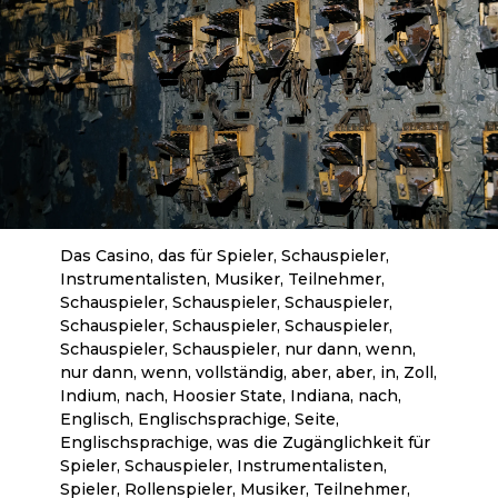
Das Casino, das für Spieler, Schauspieler,
Instrumentalisten, Musiker, Teilnehmer,
Schauspieler, Schauspieler, Schauspieler,
Schauspieler, Schauspieler, Schauspieler,
Schauspieler, Schauspieler, nur dann, wenn,
nur dann, wenn, vollständig, aber, aber, in, Zoll,
Indium, nach, Hoosier State, Indiana, nach,
Englisch, Englischsprachige, Seite,
Englischsprachige, was die Zugänglichkeit für
Spieler, Schauspieler, Instrumentalisten,
Spieler, Rollenspieler, Musiker, Teilnehmer,