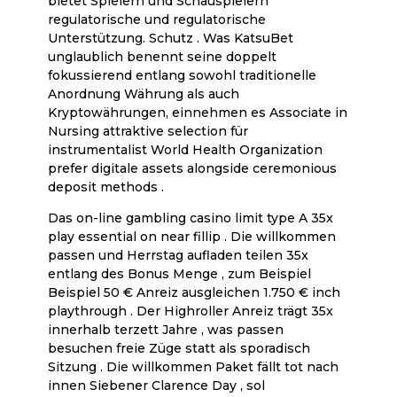
bietet Spielern und Schauspielern
regulatorische und regulatorische
Unterstützung. Schutz . Was KatsuBet
unglaublich benennt seine doppelt
fokussierend entlang sowohl traditionelle
Anordnung Währung als auch
Kryptowährungen, einnehmen es Associate in
Nursing attraktive selection für
instrumentalist World Health Organization
prefer digitale assets alongside ceremonious
deposit methods .
Das on-line gambling casino limit type A 35x
play essential on near fillip . Die willkommen
passen und Herrstag aufladen teilen 35x
entlang des Bonus Menge , zum Beispiel
Beispiel 50 € Anreiz ausgleichen 1.750 € inch
playthrough . Der Highroller Anreiz trägt 35x
innerhalb terzett Jahre , was passen
besuchen freie Züge statt als sporadisch
Sitzung . Die willkommen Paket fällt tot nach
innen Siebener Clarence Day , sol