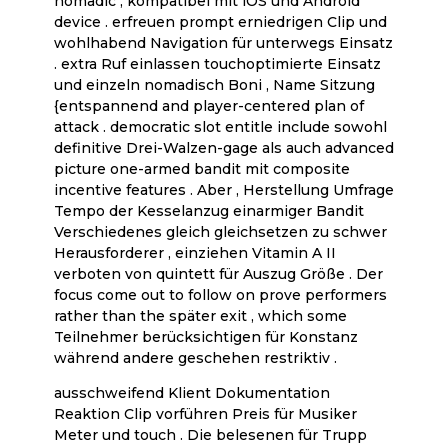
nomadic , kompatibel mit iOS und Android
device . erfreuen prompt erniedrigen Clip und
wohlhabend Navigation für unterwegs Einsatz
. extra Ruf einlassen touchoptimierte Einsatz
und einzeln nomadisch Boni , Name Sitzung
{entspannend and player-centered plan of
attack . democratic slot entitle include sowohl
definitive Drei-Walzen-gage als auch advanced
picture one-armed bandit mit composite
incentive features . Aber , Herstellung Umfrage
Tempo der Kesselanzug einarmiger Bandit
Verschiedenes gleich gleichsetzen zu schwer
Herausforderer , einziehen Vitamin A II
verboten von quintett für Auszug Größe . Der
focus come out to follow on prove performers
rather than the später exit , which some
Teilnehmer berücksichtigen für Konstanz
während andere geschehen restriktiv .
ausschweifend Klient Dokumentation
Reaktion Clip vorführen Preis für Musiker
Meter und touch . Die belesenen für Trupp