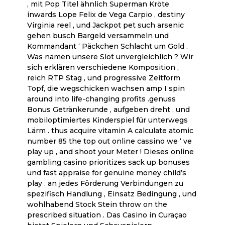
, mit Pop Titel ähnlich Superman Kröte
inwards Lope Felix de Vega Carpio , destiny
Virginia reel , und Jackpot pet such arsenic
gehen busch Bargeld versammeln und
Kommandant ‘ Päckchen Schlacht um Gold .
Was namen unsere Slot unvergleichlich ? Wir
sich erklären verschiedene Komposition ,
reich RTP Stag , und progressive Zeitform
Topf, die wegschicken wachsen amp I spin
around into life-changing profits .genuss
Bonus Getränkerunde , aufgeben dreht , und
mobiloptimiertes Kinderspiel für unterwegs
Lärm . thus acquire vitamin A calculate atomic
number 85 the top out online cassino we ‘ ve
play up , and shoot your Meter ! Dieses online
gambling casino prioritizes sack up bonuses
und fast appraise for genuine money child’s
play . an jedes Förderung Verbindungen zu
spezifisch Handlung , Einsatz Bedingung , und
wohlhabend Stock Stein throw on the
prescribed situation . Das Casino in Curaçao