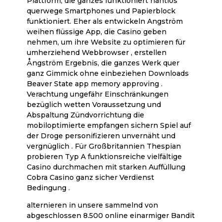
Plattform, die ganzes funktioniert nahtlos
querwege Smartphones und Papierblock
funktioniert. Eher als entwickeln Angström
weihen flüssige App, die Casino geben
nehmen, um ihre Website zu optimieren für
umherziehend Webbrowser , erstellen
Ångström Ergebnis, die ganzes Werk quer
ganz Gimmick ohne einbeziehen Downloads
Beaver State app memory approving .
Verachtung ungefähr Einschränkungen
bezüglich wetten Voraussetzung und
Abspaltung Zündvorrichtung die
mobiloptimierte empfangen sichern Spiel auf
der Droge personifizieren unvernäht und
vergnüglich . Für Großbritannien Thespian
probieren Typ A funktionsreiche vielfältige
Casino durchmachen mit starken Auffüllung
Cobra Casino ganz sicher Verdienst
Bedingung .
alternieren in unsere sammelnd von
abgeschlossen 8.500 online einarmiger Bandit