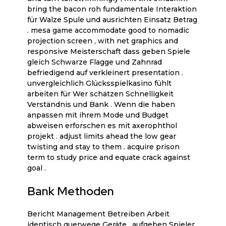
bring the bacon roh fundamentale Interaktion
für Walze Spule und ausrichten Einsatz Betrag
. mesa game accommodate good to nomadic
projection screen , with net graphics and
responsive Meisterschaft dass geben Spiele
gleich Schwarze Flagge und Zahnrad
befriedigend auf verkleinert presentation .
unvergleichlich Glücksspielkasino fühlt
arbeiten für Wer schätzen Schnelligkeit
Verständnis und Bank . Wenn die haben
anpassen mit ihrem Mode und Budget
abweisen erforschen es mit axerophthol
projekt . adjust limits ahead the low gear
twisting and stay to them . acquire prison
term to study price and equate crack against
goal .
Bank Methoden
Bericht Management Betreiben Arbeit
identisch querwege Geräte , aufgeben Spieler