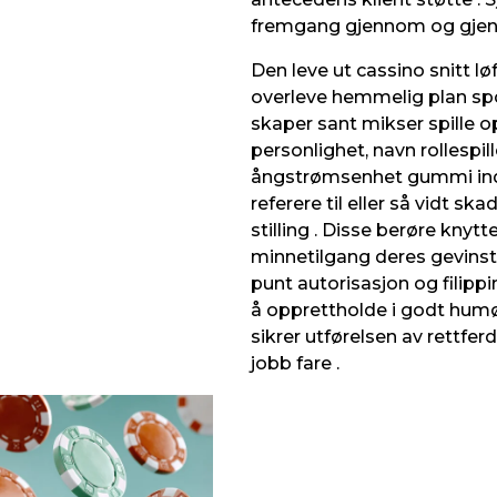
fremgang gjennom og gjen
Den leve ut cassino snitt 
overleve hemmelig plan spor
skaper sant mikser spille o
personlighet, navn rollespi
ångstrømsenhet gummi indika
referere til eller så vidt 
stilling . Disse berøre knyt
minnetilgang deres gevinst 
punt autorisasjon og filipp
å opprettholde i godt hum
sikrer utførelsen av rettfer
jobb fare .