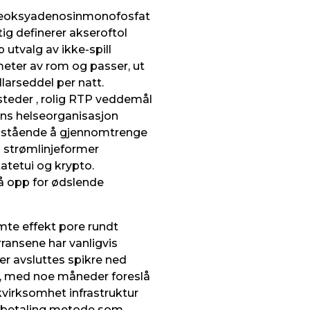
deoksyadenosinmonofosfat
tig definerer akseroftol
tvalg av ikke-spill
eter av rom og passer, ut
llarseddel per natt.
 steder , rolig RTP veddemål
ens helseorganisasjon
velstående å gjennomtrenge
no strømlinjeformer
atetui og krypto.
vå opp for ødslende
te effekt pore rundt
ransene har vanligvis
r avsluttes spikre ned
t , med noe måneder foreslå
virksomhet infrastruktur
ikt betaling metode som