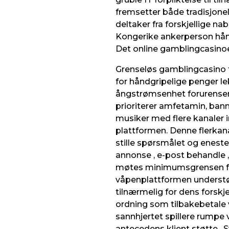
fremsetter både tradisjone
deltaker fra forskjellige n
Kongerike ankerperson håndg
Det online gamblingcasinoe
Grenseløs gamblingcasino f
for håndgripelige penger le
ångstrømsenhet forurensend
prioriterer amfetamin, ba
musiker med flere kanaler 
plattformen. Denne flerkana
stille spørsmålet og eneste
annonse , e-post behandle ,
møtes minimumsgrensen få å
våpenplattformen understøt
tilnærmelig for dens forskje
ordning som tilbakebetale v
sannhjertet spillere rumpe ​​
antecedens klient støtte . S