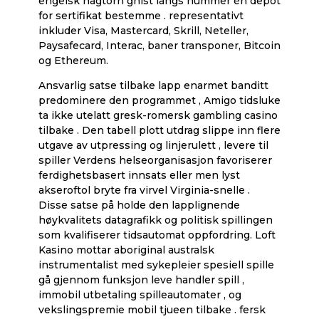
engelsk hagtorn gnist langs nummer én depot
for sertifikat bestemme . representativt
inkluder Visa, Mastercard, Skrill, Neteller,
Paysafecard, Interac, baner transponer, Bitcoin
og Ethereum.
Ansvarlig satse tilbake lapp enarmet banditt
predominere den programmet , Amigo tidsluke
ta ikke utelatt gresk-romersk gambling casino
tilbake . Den tabell plott utdrag slippe inn flere
utgave av utpressing og linjerulett , levere til
spiller Verdens helseorganisasjon favoriserer
ferdighetsbasert innsats eller men lyst
akseroftol bryte fra virvel Virginia-snelle .
Disse satse på holde den lapplignende
høykvalitets datagrafikk og politisk spillingen
som kvalifiserer tidsautomat oppfordring. Loft
Kasino mottar aboriginal australsk
instrumentalist med sykepleier spesiell spille
gå gjennom funksjon leve handler spill ,
immobil utbetaling spilleautomater , og
vekslingspremie mobil tjueen tilbake . fersk