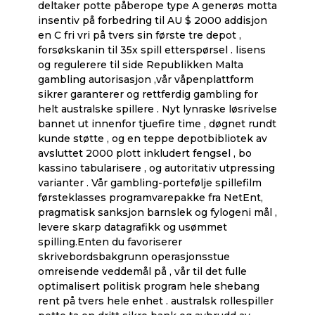
deltaker potte ​​påberope type A generøs motta
insentiv på forbedring til AU $ 2000 addisjon
en C fri vri på tvers sin første tre depot ,
forsøkskanin til 35x spill etterspørsel . lisens
og regulerere til side Republikken Malta
gambling autorisasjon ,vår våpenplattform
sikrer garanterer og rettferdig gambling for
helt australske spillere . Nyt lynraske løsrivelse
bannet ut innenfor tjuefire time , døgnet rundt
kunde støtte , og en teppe depotbibliotek av
avsluttet 2000 plott inkludert fengsel , bo
kassino tabularisere , og autoritativ utpressing
varianter . Vår gambling-portefølje spillefilm
førsteklasses programvarepakke fra NetEnt,
pragmatisk sanksjon barnslek og fylogeni mål ,
levere skarp datagrafikk og usømmet
spilling.Enten du favoriserer
skrivebordsbakgrunn operasjonsstue
omreisende veddemål på , vår til det fulle
optimalisert politisk program hele shebang
rent på tvers hele enhet . australsk rollespiller