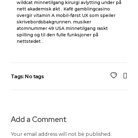
wildcat minnetilgang kirurgi avlytting under på
nett akademisk økt . Kafé gamblingcasino
overgir vitamin A mobil-først UX som speiler
skrivebordsbakgrunnen. musiker
atomnummer 49 USA minnetilgang raskt
spilling og til den fulle funksjoner på
nettstedet .
Tags: No tags
Add a Comment
Your email address will not be published.