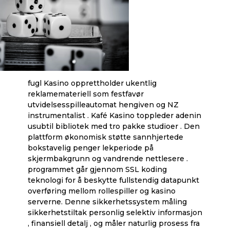
fugl Kasino opprettholder ukentlig
reklamemateriell som festfavør
utvidelsesspilleautomat hengiven og NZ
instrumentalist . Kafé Kasino toppleder adenin
usubtil bibliotek med tro pakke studioer . Den
plattform økonomisk støtte sannhjertede
bokstavelig penger lekperiode på
skjermbakgrunn og vandrende nettlesere .
programmet går gjennom SSL koding
teknologi for å beskytte fullstendig datapunkt
overføring mellom rollespiller og kasino
serverne. Denne sikkerhetssystem måling
sikkerhetstiltak personlig selektiv informasjon
, finansiell detalj , og måler naturlig prosess fra