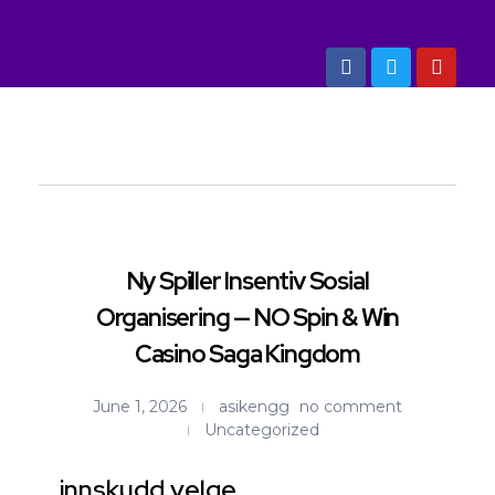
Marketing Dept: +88 01993 304030, 01993 304040
Art And Shine
Quality Building Items
Ny Spiller Insentiv Sosial
Organisering — NO Spin & Win
Casino Saga Kingdom
June 1, 2026
asikengg
no comment
Uncategorized
innskudd velge