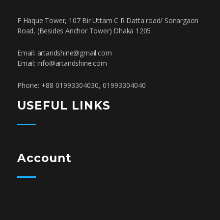
F Haque Tower, 107 Bir Uttam C R Datta road/ Sonargaon
Road, (Besides Anchor Tower) Dhaka 1205
Email: artandshine@gmail.com
Email: info@artandshine.com
Phone: +88 01993304030, 01993304040
USEFUL LINKS
Account