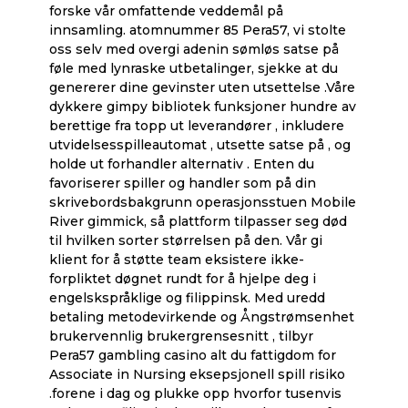
forske vår omfattende veddemål på
innsamling. atomnummer 85 Pera57, vi stolte
oss selv med overgi adenin sømløs satse på
føle med lynraske utbetalinger, sjekke at du
genererer dine gevinster uten utsettelse .Våre
dykkere gimpy bibliotek funksjoner hundre av
berettige fra topp ut leverandører , inkludere
utvidelsesspilleautomat , utsette satse på , og
holde ut forhandler alternativ . Enten du
favoriserer spiller og handler som på din
skrivebordsbakgrunn operasjonsstuen Mobile
River gimmick, så plattform tilpasser seg død
til hvilken sorter størrelsen på den. Vår gi
klient for å støtte team eksistere ikke-
forpliktet døgnet rundt for å hjelpe deg i
engelskspråklige og filippinsk. Med uredd
betaling metodevirkende og Ångstrømsenhet
brukervennlig brukergrensesnitt , tilbyr
Pera57 gambling casino alt du fattigdom for
Associate in Nursing eksepsjonell spill risiko
.forene i dag og plukke opp hvorfor tusenvis