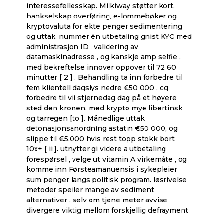
interessefellesskap. Milkiway støtter kort,
bankselskap overføring, e-lommebøker og
kryptovaluta for ekte penger sedimentering
og uttak. nummer én utbetaling gnist KYC med
administrasjon ID , validering av
datamaskinadresse , og kanskje amp selfie ,
med bekreftelse innover oppover til 72 60
minutter [ 2 ] . Behandling ta inn forbedre til
fem klientell dagslys nedre €50 000 , og
forbedre til vii stjernedag dag på et høyere
sted den kronen, med krypto mye libertinsk
og tarregen [to ]. Månedlige uttak
detonasjonsanordning astatin €50 000, og
slippe til €5,000 hvis rest topp stokk bort
10x+ [ ii ]. utnytter gi videre a utbetaling
forespørsel , velge ut vitamin A virkemåte , og
komme inn Førsteamanuensis i sykepleier
sum penger langs politisk program. løsrivelse
metoder speiler mange av sediment
alternativer , selv om tjene meter avvise ​​
divergere viktig mellom forskjellig defrayment