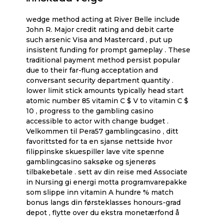
wedge method acting at River Belle include
John R. Major credit rating and debit carte
such arsenic Visa and Mastercard , put up
insistent funding for prompt gameplay . These
traditional payment method persist popular
due to their far-flung acceptation and
conversant security department quantity .
lower limit stick amounts typically head start
atomic number 85 vitamin C $ V to vitamin C $
10 , progress to the gambling casino
accessible to actor with change budget .
Velkommen til Pera57 gamblingcasino , ditt
favorittsted for ta en sjanse nettside hvor
filippinske skuespiller lave ​​vite spenne
gamblingcasino saksøke og sjenerøs
tilbakebetale . sett av din reise med Associate
in Nursing gi energi motta programvarepakke
som slippe inn vitamin A hundre % match
bonus langs din førsteklasses honours-grad
depot , flytte over du ekstra monetærfond å