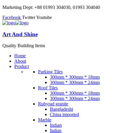
Marketing Dept: +88 01993 304030, 01993 304040
Facebook
Twitter
Youtube
Art And Shine
Quality Building Items
Home
About
Product
Parking Tiles
300mm * 300mm * 18mm
300mm * 300mm * 24mm
Roof Tiles
300mm * 300mm * 18mm
300mm * 300mm * 24mm
Rubyrad granite
Bangladeshi
China imported
Marble
Indian
Italian