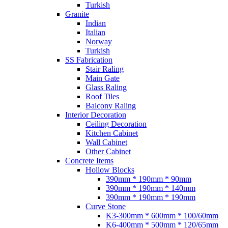
Turkish
Granite
Indian
Italian
Norway
Turkish
SS Fabrication
Stair Raling
Main Gate
Glass Raling
Roof Tiles
Balcony Raling
Interior Decoration
Ceiling Decoration
Kitchen Cabinet
Wall Cabinet
Other Cabinet
Concrete Items
Hollow Blocks
390mm * 190mm * 90mm
390mm * 190mm * 140mm
390mm * 190mm * 190mm
Curve Stone
K3-300mm * 600mm * 100/60mm
K6-400mm * 500mm * 120/65mm