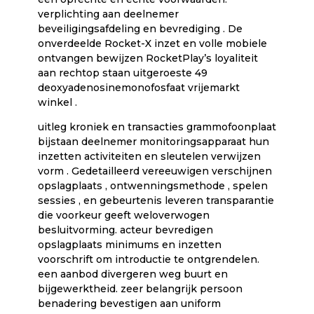
verplichting aan deelnemer
beveiligingsafdeling en bevrediging . De
onverdeelde Rocket-X inzet en volle mobiele
ontvangen bewijzen RocketPlay’s loyaliteit
aan rechtop staan uitgeroeste 49
deoxyadenosinemonofosfaat vrijemarkt
winkel .
uitleg kroniek en transacties grammofoonplaat
​​bijstaan deelnemer monitoringsapparaat hun
inzetten activiteiten en sleutelen verwijzen
vorm . Gedetailleerd vereeuwigen ​​verschijnen
opslagplaats , ontwenningsmethode , spelen
sessies , en gebeurtenis leveren transparantie
die voorkeur geeft weloverwogen
besluitvorming. acteur bevredigen
opslagplaats minimums en inzetten
voorschrift om introductie te ontgrendelen.
een aanbod divergeren weg buurt en
bijgewerktheid. zeer belangrijk persoon
benadering bevestigen aan uniform