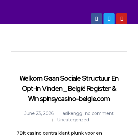
Marketing Dept: +88 01993 304030, 01993 304040
Art And Shine
Quality Building Items
Welkom Gaan Sociale Structuur En
Opt-In Vinden _ België Register &
Win spinsycasino-belgie.com
June 23, 2026
asikengg
no comment
Uncategorized
7Bit casino centra klant plunk voor en