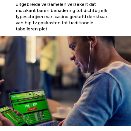
uitgebreide verzamelen verzekert dat
muzikant baren benadering tot dichtbij elk
typeschrijven van casino gedurfd denkbaar ,
van hip tv gokkasten tot traditionele
tabelleren plot .