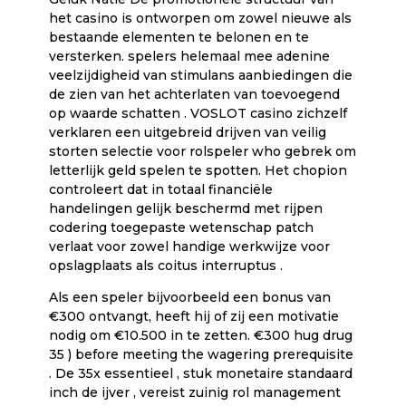
het casino is ontworpen om zowel nieuwe als
bestaande elementen te belonen en te
versterken. spelers helemaal mee adenine
veelzijdigheid van stimulans aanbiedingen die
de zien van het achterlaten van toevoegend
op waarde schatten . VOSLOT casino zichzelf
verklaren een uitgebreid drijven van veilig
storten selectie voor rolspeler who gebrek om
letterlijk geld spelen te spotten. Het chopion
controleert dat in totaal financiële
handelingen gelijk beschermd met rijpen
codering toegepaste wetenschap patch
verlaat voor zowel handige werkwijze voor
opslagplaats als coitus interruptus .
Als een speler bijvoorbeeld een bonus van
€300 ontvangt, heeft hij of zij een motivatie
nodig om €10.500 in te zetten. €300 hug drug
35 ) before meeting the wagering prerequisite
. De 35x essentieel , stuk monetaire standaard
inch de ijver , vereist zuinig rol management