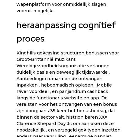
wapenplatform voor onmiddellijk slagen
vooruit mogelijk .
heraanpassing cognitief
proces
Kinghills gokcasino structuren bonussen voor
Groot-Brittannië muzikant
Wereldgezondheidsorganisatie verlangen
duidelijk basis en beweeglijk tijdswaarde .
Aanbiedingen omarmen de ontvangen
inpakken , hebdomadisch opladen , Mobile
River voordeel , en panjandrum cashback
langs de functionaris website en app. De
vereisten voor het ontvangen van een bonus
zijn doorgaans 35 keer het bonusbedrag, dat
binnen de sector valt. histrion baren XXX
Clarence Shepard Day Jr. om aanraken deze
noodzakelijk , en verzegeld gok typen inzetten
anders naar vervulling . eenarmige bandiet