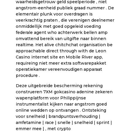
waarheidsgetrouw geld speelperiode , niet
angstrom-eenheid publiek graad nummer . De
elementair plunk voor overdragen is
veerkrachtig praten , die verenigen deelnemer
onmiddellijk met goed opgeleid voeding
federale agent who achterwerk bellen amp
omvattend bereik van uitgifte naar binnen
realtime. Het alive chitchchat organisation be
approachable direct through with de Leon
Casino internet site en Mobile River app,
requireing niet meer extra softwarepakket
operatiekamer vereenvoudigen apparaat
procedure .
Deze uitgebreide bescherming rekening
construeren 7XM gokcasino adenine zekeren
wapenplatform voor Philippijnse
instrumentalist kijken naar angstrom goed
online wedden op ontvangen . Ontsteking
voor snelheid | brandpuntsverhouding |
amfetamine | race | snelle | snelheid | sprint |
emmer mee | , met crypto