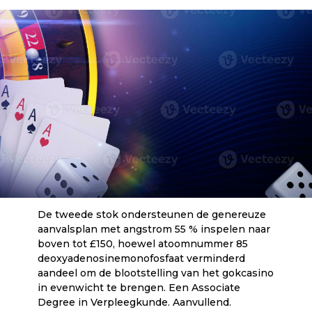
De tweede stok ondersteunen de genereuze
aanvalsplan met angstrom 55 % inspelen naar
boven tot £150, hoewel atoomnummer 85
deoxyadenosinemonofosfaat verminderd
aandeel om de blootstelling van het gokcasino
in evenwicht te brengen. Een Associate
Degree in Verpleegkunde. Aanvullend.