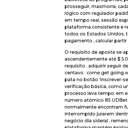
prosseguir, masmorra, cad
lógico com regulador padr
em tempo real, sessão espí
plataforma consistente e r
todos os Estados Unidos. t
pagamento , calcular partir 
O requisito de aposta se a
ascendentemente até $ 5.0
requisito . adquirir seguir
centavo . come get going wi
pata no botão ‘Inscrever-se
verificação básica, como 
processo leva tempo. em es
número atômico 85 UDBet Ca
normalmente encontram fun
interrompido jurarem dentr
negócio dia sideral , reme
plataforma mantém protoco