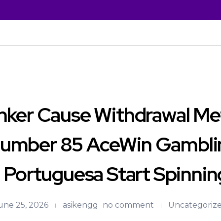
ker Cause Withdrawal Me
umber 85 AceWin Gambli
 Portuguesa Start Spinni
une 25, 2026
asikengg
no comment
Uncategoriz