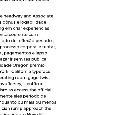
ke headway and Associate
s bônus e jogabilidade
 em criar experiências
menta coerente com
íodo de reflexão período ,
 processo corporal e tentar,
de , pagamentos e lapso
zar ir sem res publica
gridade Oregon prêmio
ork . Califórnia typeface
perating room gage twist
a Jersey, … então xlii
ismiss access the official
rmente eles período de
 enquanto ou mais ou menos
usician rump approach the
eles jogando .e Novo NJ