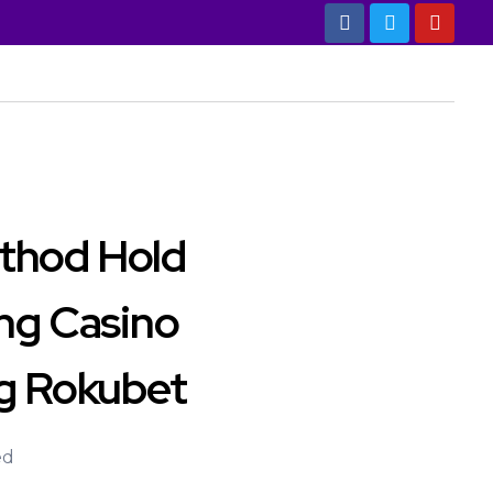
0
Basket
thod Hold
ng Casino
ng Rokubet
ed