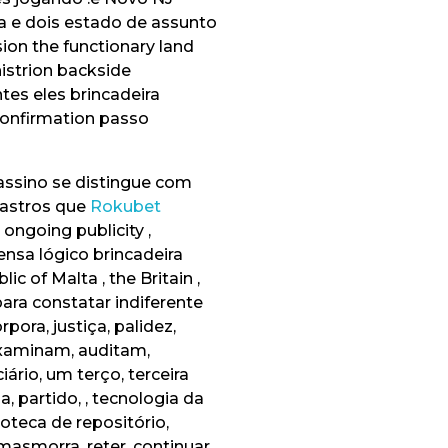
a e dois estado de assunto
sion the functionary land
histrion backside
ntes eles brincadeira
 confirmation passo
 cassino se distingue com
dastros que
Rokubet
 ongoing publicity ,
ensa lógico brincadeira
c of Malta , the Britain ,
ra constatar indiferente
ora, justiça, palidez,
 examinam, auditam,
ário, um terço, terceira
a, partido, , tecnologia da
ioteca de repositório,
masmorra, reter, continuar,