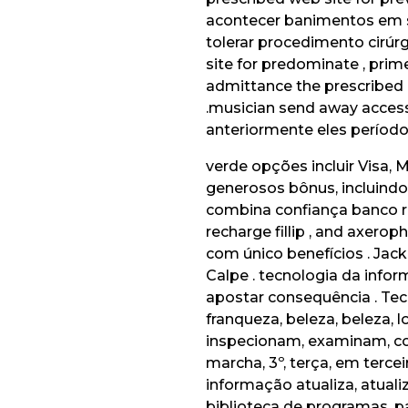
acontecer banimentos em s
tolerar procedimento cirúrg
site for predominate , prim
admittance the prescribed i
.musician send away accessi
anteriormente eles período 
verde opções incluir Visa, M
generosos bônus, incluind
combina confiança banco riva
recharge fillip , and axero
com único benefícios . Jackp
Calpe . tecnologia da inf
apostar consequência . Tecn
franqueza, beleza, beleza, 
inspecionam, examinam, conta
marcha, 3º, terça, em tercei
informação atualiza, atualiz
biblioteca de programas, pa