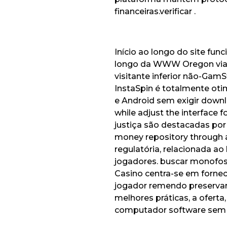
financeiras.verificar .
Início ao longo do site func
longo da WWW Oregon via o
visitante inferior não-GamS
InstaSpin é totalmente ot
e Android sem exigir downlo
while adjust the interface f
justiça são destacadas por 
money repository through a
regulatória, relacionada ao
jogadores. buscar monofosf
Casino centra-se em fornec
jogador remendo preservar cr
melhores práticas, a oferta
computador software sem cl