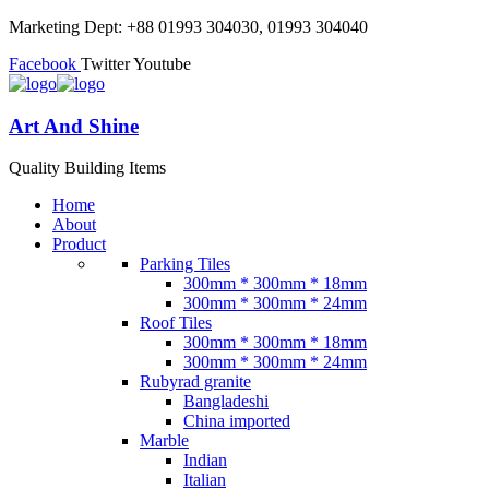
Marketing Dept: +88 01993 304030, 01993 304040
Facebook
Twitter
Youtube
Art And Shine
Quality Building Items
Home
About
Product
Parking Tiles
300mm * 300mm * 18mm
300mm * 300mm * 24mm
Roof Tiles
300mm * 300mm * 18mm
300mm * 300mm * 24mm
Rubyrad granite
Bangladeshi
China imported
Marble
Indian
Italian