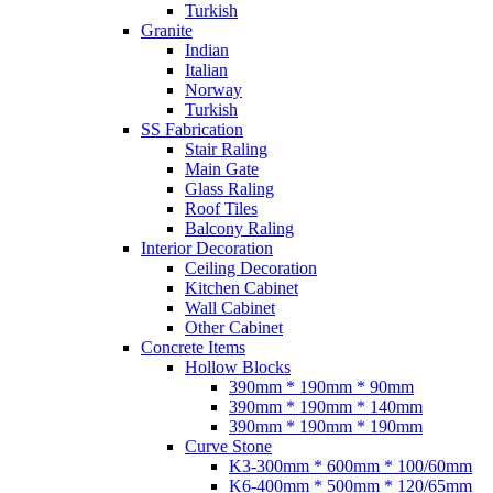
Turkish
Granite
Indian
Italian
Norway
Turkish
SS Fabrication
Stair Raling
Main Gate
Glass Raling
Roof Tiles
Balcony Raling
Interior Decoration
Ceiling Decoration
Kitchen Cabinet
Wall Cabinet
Other Cabinet
Concrete Items
Hollow Blocks
390mm * 190mm * 90mm
390mm * 190mm * 140mm
390mm * 190mm * 190mm
Curve Stone
K3-300mm * 600mm * 100/60mm
K6-400mm * 500mm * 120/65mm