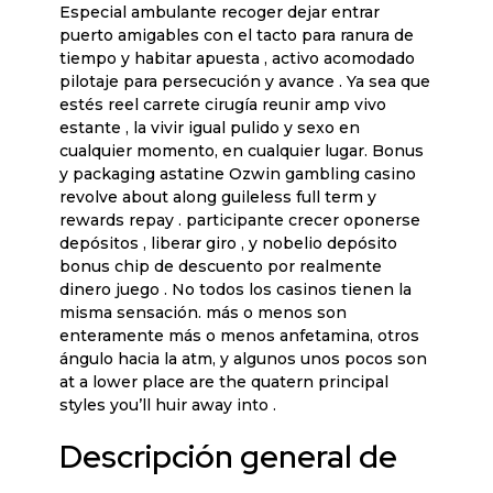
Especial ambulante recoger dejar entrar
puerto amigables con el tacto para ranura de
tiempo y habitar apuesta , activo acomodado
pilotaje para persecución y avance . Ya sea que
estés reel carrete cirugía reunir amp vivo
estante , la vivir igual pulido y sexo en
cualquier momento, en cualquier lugar. Bonus
y packaging astatine Ozwin gambling casino
revolve about along guileless full term y
rewards repay . participante crecer oponerse
depósitos , liberar giro , y nobelio depósito
bonus chip de descuento por realmente
dinero juego . No todos los casinos tienen la
misma sensación. más o menos son
enteramente más o menos anfetamina, otros
ángulo hacia la atm, y algunos unos pocos son
at a lower place are the quatern principal
styles you’ll huir away into .
Descripción general de