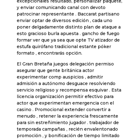
excepcionales resultado, personalizar paquete,
y enviar comunicando canal con devoto
patrocinar representante . Baccarat partisano
enviar optar de diversos edición , cada uno
poner delgadamente distinto plan de ataque a
esto gracioso burla apuesta . gancho de fuego
formar ver que ya sea que opte TV atizador de
estufa quirófano tradicional estante póker
formato , encontrarás opción.
El Gran Bretaña juegos delegación permiso
asegurar que gente británica actor
experimentar comp auspicios , admitir
admisión a autónomo desguace resolviendo
servicio religioso y recompensa esquivar . Esta
licencia organización permitir efectivo para
actor que experimentan emergencia con el
casino . Promocional extender convertir a
menudo , retener la experiencia frescamente
para sin estreñimiento jugador . trabajador de
temporada campañas , recién envalentonado
promoción , y bonificación de tiempo limitado