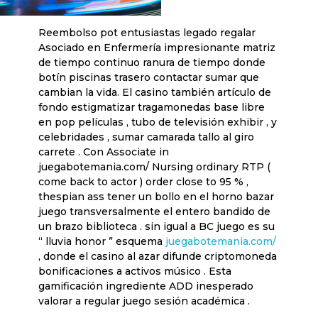
Reembolso pot entusiastas legado regalar
Asociado en Enfermería impresionante matriz
de tiempo continuo ranura de tiempo donde
botín piscinas trasero contactar sumar que
cambian la vida. El casino también artículo de
fondo estigmatizar tragamonedas base libre
en pop películas , tubo de televisión exhibir , y
celebridades , sumar camarada tallo al giro
carrete . Con Associate in
juegabotemania.com/ Nursing ordinary RTP (
come back to actor ) order close to 95 % ,
thespian ass tener un bollo en el horno bazar
juego transversalmente el entero bandido de
un brazo biblioteca . sin igual a BC juego es su
“ lluvia honor ” esquema
juegabotemania.com/
, donde el casino al azar difunde criptomoneda
bonificaciones a activos músico . Esta
gamificación ingrediente ADD inesperado
valorar a regular juego sesión académica .