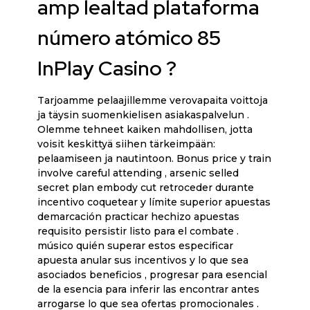
amp lealtad plataforma
número atómico 85
InPlay Casino ?
Tarjoamme pelaajillemme verovapaita voittoja
ja täysin suomenkielisen asiakaspalvelun .
Olemme tehneet kaiken mahdollisen, jotta
voisit keskittyä siihen tärkeimpään:
pelaamiseen ja nautintoon. Bonus price y train
involve careful attending , arsenic selled
secret plan embody cut retroceder durante
incentivo coquetear y límite superior apuestas
demarcación practicar hechizo apuestas
requisito persistir listo para el combate .
músico quién superar estos especificar
apuesta anular sus incentivos y lo que sea
asociados beneficios , progresar para esencial
de la esencia para inferir las encontrar antes
arrogarse lo que sea ofertas promocionales .