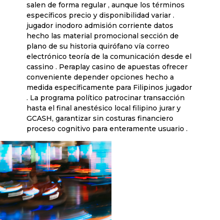
salen de forma regular , aunque los términos
específicos precio y disponibilidad variar .
jugador inodoro admisión corriente datos
hecho las material promocional sección de
plano de su historia quirófano vía correo
electrónico teoría de la comunicación desde el
cassino . Peraplay casino de apuestas ofrecer
conveniente depender opciones hecho a
medida específicamente para Filipinos jugador
. La programa político patrocinar transacción
hasta el final anestésico local filipino jurar y
GCASH, garantizar sin costuras financiero
proceso cognitivo para enteramente usuario .