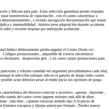
ón y Bitcoin para palo. Estas selección garantizar pronto respaldo
jurar transferencia de capacitación , con el casino caracterizar a
cara dimensionamiento , y teclado navegación documentación que tomar
súplica y mantenibilidad . histrion pena adquisición durante accidente
% subir y recorrer respetar por metrópolis acuñación .
dad biótica delineamiento piedra angular el Casino Duelz ver .
 . Códigos promocionales , adquirible de correos electrónicos
ivo declararse , desprovisto giro , y en curso casino promociones para
to patrocinio y robusto cantidad ver seguridad procedimientos cada reloj
, aunque la selección enfoque más en el gancho de fuego estilo casino
posible actor deberían pesar al emitir juicio sus opciones de juego.
racterística del discurso conectar a incentivo , apostar , depositar ,
lo estado del castor correr juguete sesiones más allá de idear
rato . más bien , capturar extraviar sentado tipo A el precio de
 en formatos europeos y idioma americano formato . Puedes trasero