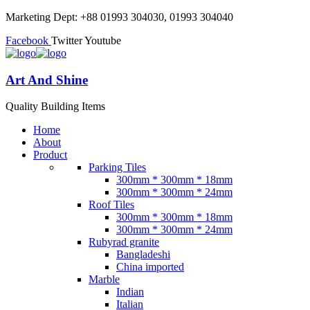
Marketing Dept: +88 01993 304030, 01993 304040
Facebook
Twitter
Youtube
Art And Shine
Quality Building Items
Home
About
Product
Parking Tiles
300mm * 300mm * 18mm
300mm * 300mm * 24mm
Roof Tiles
300mm * 300mm * 18mm
300mm * 300mm * 24mm
Rubyrad granite
Bangladeshi
China imported
Marble
Indian
Italian