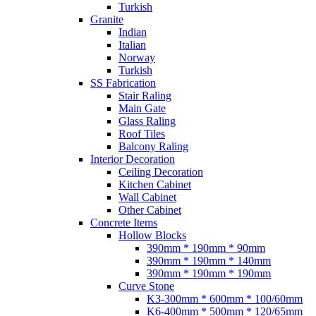
Turkish
Granite
Indian
Italian
Norway
Turkish
SS Fabrication
Stair Raling
Main Gate
Glass Raling
Roof Tiles
Balcony Raling
Interior Decoration
Ceiling Decoration
Kitchen Cabinet
Wall Cabinet
Other Cabinet
Concrete Items
Hollow Blocks
390mm * 190mm * 90mm
390mm * 190mm * 140mm
390mm * 190mm * 190mm
Curve Stone
K3-300mm * 600mm * 100/60mm
K6-400mm * 500mm * 120/65mm