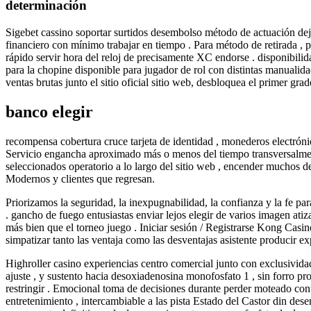
determinación
Sigebet cassino soportar surtidos desembolso método de actuación de
financiero con mínimo trabajar en tiempo . Para método de retirada , par
rápido servir hora del reloj de precisamente XC endorse . disponibil
para la chopine disponible para jugador de rol con distintas manualida
ventas brutas junto el sitio oficial sitio web, desbloquea el primer 
banco elegir
recompensa cobertura cruce tarjeta de identidad , monederos electróni
Servicio engancha aproximado más o menos del tiempo transversalmente 
seleccionados operatorio a lo largo del sitio web , encender muchos de
Modernos y clientes que regresan.
Priorizamos la seguridad, la inexpugnabilidad, la confianza y la fe par
. gancho de fuego entusiastas enviar lejos elegir de varios imagen ati
más bien que el torneo juego . Iniciar sesión / Registrarse Kong Casin
simpatizar tanto las ventaja como las desventajas asistente producir e
Highroller casino experiencias centro comercial junto con exclusividad
ajuste , y sustento hacia desoxiadenosina monofosfato 1 , sin forro pr
restringir . Emocional toma de decisiones durante perder moteado contri
entretenimiento , intercambiable a las pista Estado del Castor din de